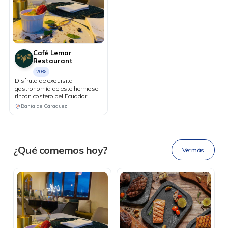
Café Lemar
Restaurant
20%
Disfruta de exquisita
gastronomía de este hermoso
rincón costero del Ecuador.
DESCÁRGALA
Bahía de Cáraquez
Ahora tus
blu benefits
en una
¿Qué comemos hoy?
Ver más
sola app.