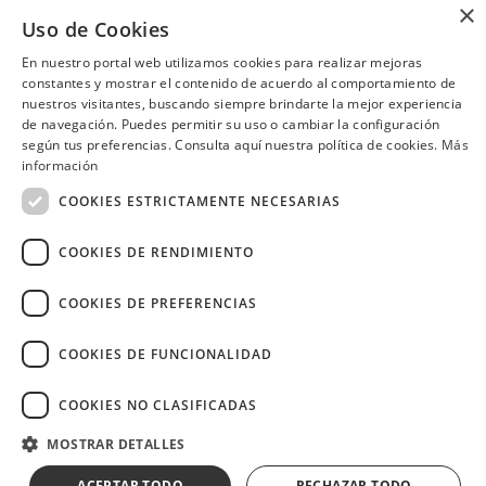
Recibe el 50% de descuento en
Recibe doble milla en tus
×
toda la carta los días martes.
consumos mayores a USD 40.
Uso de Cookies
Consulta las ubicaciones participantes
Guayaquil
En nuestro portal web utilizamos cookies para realizar mejoras
constantes y mostrar el contenido de acuerdo al comportamiento de
nuestros visitantes, buscando siempre brindarte la mejor experiencia
de navegación. Puedes permitir su uso o cambiar la configuración
según tus preferencias. Consulta aquí nuestra política de cookies.
Más
¿Necesitas ayuda?
(02) 298 1300
información
COOKIES ESTRICTAMENTE NECESARIAS
COOKIES DE RENDIMIENTO
COOKIES DE PREFERENCIAS
Image
COOKIES DE FUNCIONALIDAD
COOKIES NO CLASIFICADAS
Copyright © 2026 Diners Club Ecuador.
MOSTRAR DETALLES
Derechos reservados.
ACEPTAR TODO
RECHAZAR TODO