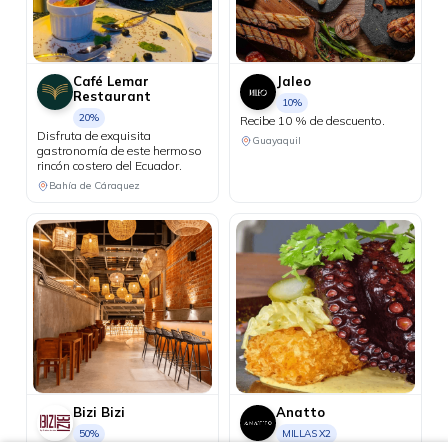
Café Lemar
Jaleo
Restaurant
10%
20%
Recibe 10 % de descuento.
Disfruta de exquisita
Guayaquil
gastronomía de este hermoso
rincón costero del Ecuador.
Bahía de Cáraquez
Bizi Bizi
Anatto
50%
MILLAS X2