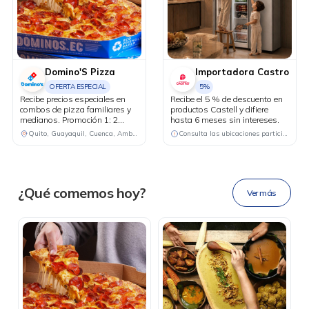
Domino'S Pizza
Importadora Castro
OFERTA ESPECIAL
5%
Recibe precios especiales en
Recibe el 5 % de descuento en
combos de pizza familiares y
productos Castell y difiere
medianos. Promoción 1: 2
hasta 6 meses sin intereses.
DESCÁRGALA
pizzas familiares hasta 4
Quito, Guayaquil, Cuenca, Ambato, Santo Domingo
Consulta las ubicaciones participantes
ingredientes + 1 bebida familiar
por USD 25.50. Promoción 2: 2
pizzas medianas de 1
ingrediente + 1 bebida familiar
por USD 18.48.
Ahora tus
blu benefits
en una
¿Qué comemos hoy?
Ver más
sola app.