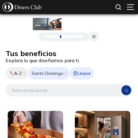
SOLICITAR TARJETA
CONOCE MÁS
Pasar al contenido principal
Tus beneficios
Explora lo que diseñamos para ti.
A-Z
Limpiar
Santo Domingo