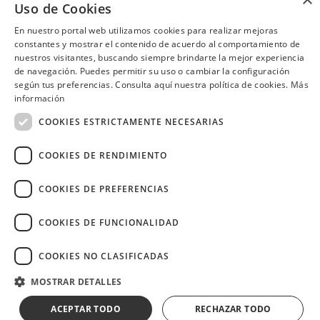
los días martes.
Uso de Cookies
Samborondón
Quito
En nuestro portal web utilizamos cookies para realizar mejoras
constantes y mostrar el contenido de acuerdo al comportamiento de
nuestros visitantes, buscando siempre brindarte la mejor experiencia
de navegación. Puedes permitir su uso o cambiar la configuración
según tus preferencias. Consulta aquí nuestra política de cookies.
Más
¿Necesitas ayuda?
(02) 298 1300
información
COOKIES ESTRICTAMENTE NECESARIAS
COOKIES DE RENDIMIENTO
COOKIES DE PREFERENCIAS
Image
COOKIES DE FUNCIONALIDAD
COOKIES NO CLASIFICADAS
Copyright © 2026 Diners Club Ecuador.
MOSTRAR DETALLES
Derechos reservados.
ACEPTAR TODO
RECHAZAR TODO