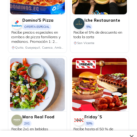
Domino'S Pizza
Iche Restaurante
OFERTA ESPECIAL
5%
Recibe precios especiales en
Recibe el 5% de descuento en
combos de pizza familiares y
toda la carta
medianos. Promoción 1: 2
San Vicente
pizzas familiares hasta 4
Quito, Guayaquil, Cuenca, Ambato, Santo Domingo
ingredientes + 1 bebida
familiar por USD 25.50.
Promoción 2: 2 pizzas
medianas de 1 ingrediente + 1
bebida familiar por USD 18.48.
Mara Real Food
Friday´S
2X1
50%
Recibe 2x1 en bebidas
Recibe hasta el 50 % de
proteicas los días Miércoles.
descuento en el menú principal
×