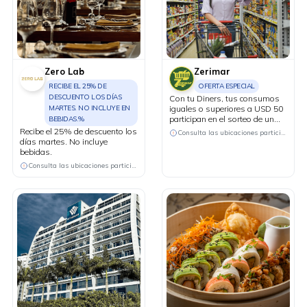
Zero Lab
Zerimar
RECIBE EL 25% DE
OFERTA ESPECIAL
DESCUENTO LOS DÍAS
Con tu Diners, tus consumos
MARTES. NO INCLUYE EN
iguales o superiores a USD 50
participan en el sorteo de un
BEBIDAS.%
televisor de 100 pulgadas.
Recibe el 25% de descuento los
Consulta las ubicaciones participantes
días martes. No incluye
bebidas.
Consulta las ubicaciones participantes