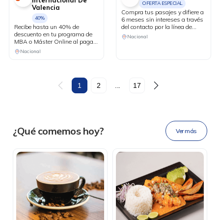
Internacional De
OFERTA ESPECIAL
Valencia
Compra tus pasajes y difiere a
40%
6 meses sin intereses a través
Recibe hasta un 40% de
del contacto por la línea de
descuento en tu programa de
Whastapp.
Nacional
MBA o Máster Online al pagar
con tus tarjetas Diners Club.
Nacional
DESCÁRGALA
1
2
...
17
Ahora tus
blu benefits
en una
¿Qué comemos hoy?
Ver más
sola app.