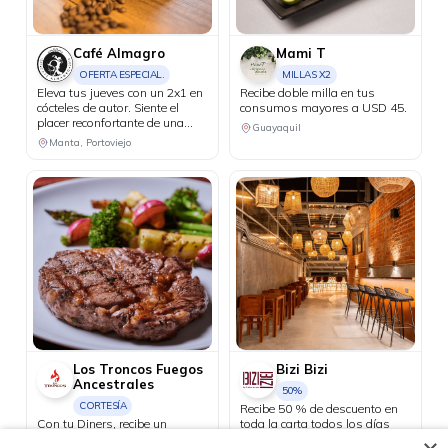
Café Almagro
Mami T
OFERTA ESPECIAL.
MILLAS X2
Eleva tus jueves con un 2x1 en
Recibe doble milla en tus
cócteles de autor. Siente el
consumos mayores a USD 45.
placer reconfortante de una
Guayaquil
bebida caliente de cortesía al
Manta, Portoviejo
realizar compras iguales o
superiores a USD 25 con tus
tarjetas Diners Club.
Los Troncos Fuegos
Bizi Bizi
Ancestrales
50%
CORTESÍA
Recibe 50 % de descuento en
Con tu Diners, recibe un
toda la carta todos los días
bajativo de cortesía los jueves.
martes.