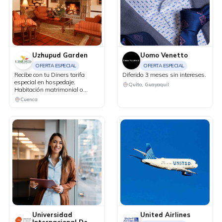
Uzhupud Garden
Uomo Venetto
OFERTA ESPECIAL
OFERTA ESPECIAL
Recibe con tu Diners tarifa
Diferido 3 meses sin intereses.
especial en hospedaje.
Quito, Guayaquil
Habitación matrimonial o
doble, más 2 niños de hasta 4
Cuenca
años por $85 incluye desayuno
e impuestos. Niños de 4 a 11
años valor adicional de $15 y
de 12 años en adelante valor
adicional de $25.
Universidad
United Airlines