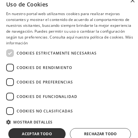
×
Uso de Cookies
Consulta las ubicaciones participantes
Consulta las ubicaciones participantes
En nuestro portal web utilizamos cookies para realizar mejoras
constantes y mostrar el contenido de acuerdo al comportamiento de
nuestros visitantes, buscando siempre brindarte la mejor experiencia
de navegación. Puedes permitir su uso o cambiar la configuración
según tus preferencias. Consulta aquí nuestra política de cookies.
Más
¿Necesitas ayuda?
(02) 298 1300
información
COOKIES ESTRICTAMENTE NECESARIAS
COOKIES DE RENDIMIENTO
Image
COOKIES DE PREFERENCIAS
COOKIES DE FUNCIONALIDAD
COOKIES NO CLASIFICADAS
Copyright © 2026 Diners Club Ecuador.
Derechos reservados.
MOSTRAR DETALLES
ACEPTAR TODO
RECHAZAR TODO