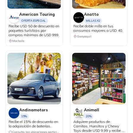
American Touring
Anatto
OFERTA ESPECIAL.
MILLAS X2
Recibe USD 50 de descuento en
Recibe doble milla en tus
paquetes turísticos por
consumos mayores a USD 40.
compras mínimas de USD 999.
Guayaquil
Machala
Andinamotors
Animall
15%
20%
Recibe el 15% de descuento en
Adquiere productos de
la adquisición de baterías.
Carnitas, Huesitos y Chewy
Toys desde USD 9.99 y recibe el
Consulta las ubicaciones participantes