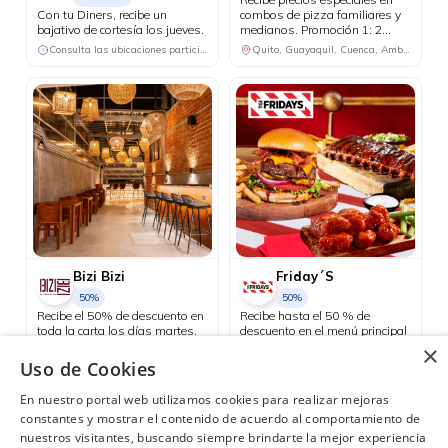
Con tu Diners, recibe un
combos de pizza familiares y
bajativo de cortesía los jueves.
medianos. Promoción 1: 2
pizzas familiares hasta 4
Consulta las ubicaciones participantes
Quito, Guayaquil, Cuenca, Ambato, Santo Domingo
ingredientes + 1 bebida
familiar por USD 25.50.
Promoción 2: 2 pizzas
medianas de 1 ingrediente + 1
bebida familiar por USD 18.48.
Bizi Bizi
Friday´S
50%
50%
Recibe el 50% de descuento en
Recibe hasta el 50 % de
toda la carta los días martes.
descuento en el menú principal
los días martes.
×
Consulta las ubicaciones participantes
Uso de Cookies
Quito
En nuestro portal web utilizamos cookies para realizar mejoras
constantes y mostrar el contenido de acuerdo al comportamiento de
nuestros visitantes, buscando siempre brindarte la mejor experiencia