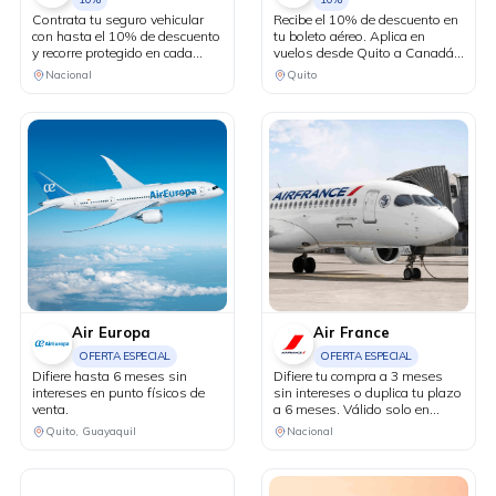
Contrata tu seguro vehicular
Recibe el 10% de descuento en
con hasta el 10% de descuento
tu boleto aéreo. Aplica en
y recorre protegido en cada
vuelos desde Quito a Canadá y
kilómetro. Adicionalmente,
Estados Unidos en conexión
Nacional
Quito
recibe una revisión vehicular
vía Bogotá.
previo a un viaje o
matriculación de tu auto sin
costo adicional.
Air Europa
Air France
OFERTA ESPECIAL
OFERTA ESPECIAL
Difiere hasta 6 meses sin
Difiere tu compra a 3 meses
intereses en punto físicos de
sin intereses o duplica tu plazo
venta.
a 6 meses. Válido solo en
puntos de venta físicos y
Quito, Guayaquil
Nacional
agencias de viaje.