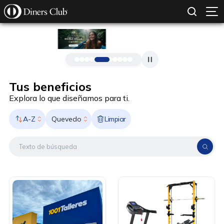
SOLICITAR TARJETA
CONOCE MÁS
Pasar al contenido principal
Tus beneficios
Explora lo que diseñamos para ti.
A-Z
Limpiar
Quevedo