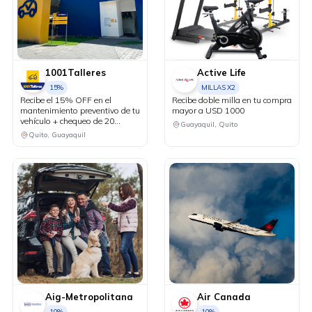
1001Talleres
Active Life
15%
MILLAS X2
Recibe el 15% OFF en el
Recibe doble milla en tu compra
mantenimiento preventivo de tu
mayor a USD 1000
vehículo + chequeo de 20
Guayaquil, Quito
puntos sin costo.
Quito, Guayaquil
Aig-Metropolitana
Air Canada
10%
10%