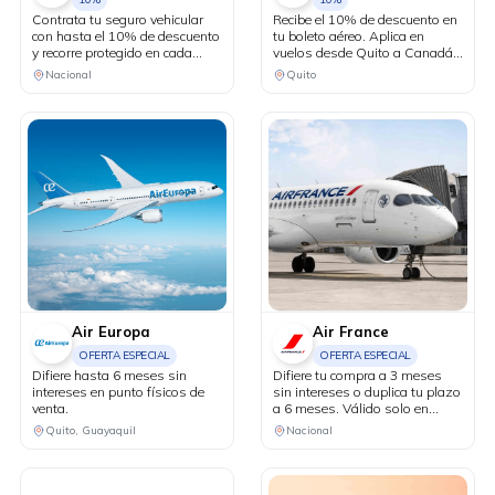
Contrata tu seguro vehicular
Recibe el 10% de descuento en
con hasta el 10% de descuento
tu boleto aéreo. Aplica en
y recorre protegido en cada
vuelos desde Quito a Canadá y
kilómetro. Adicionalmente,
Estados Unidos en conexión
Nacional
Quito
recibe una revisión vehicular
vía Bogotá.
previo a un viaje o
matriculación de tu auto sin
costo adicional.
Air Europa
Air France
OFERTA ESPECIAL
OFERTA ESPECIAL
Difiere hasta 6 meses sin
Difiere tu compra a 3 meses
intereses en punto físicos de
sin intereses o duplica tu plazo
venta.
a 6 meses. Válido solo en
puntos de venta físicos y
Quito, Guayaquil
Nacional
agencias de viaje.