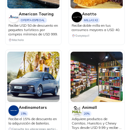
American Touring
Anatto
OFERTA ESPECIAL.
MILLAS X2
Recibe USD 50 de descuento en
Recibe doble milla en tus
paquetes turísticos por
consumos mayores a USD 40.
compras mínimas de USD 999.
Guayaquil
Machala
Andinamotors
Animall
15%
20%
Recibe el 15% de descuento en
Adquiere productos de
la adquisición de baterías.
Carnitas, Huesitos y Chewy
Toys desde USD 9.99 y recibe el
Consulta las ubicaciones participantes