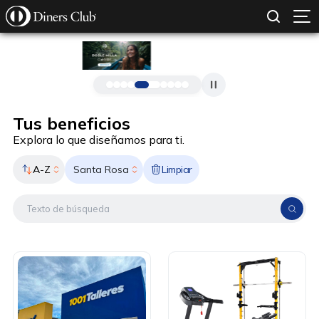
SOLICITAR TARJETA
CONOCE MÁS
Pasar al contenido principal
Tus beneficios
Explora lo que diseñamos para ti.
A-Z
Limpiar
Santa Rosa