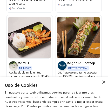
toda la carta
Guayaquil
San Vicente
Mami T
Magnolia Rooftop
MILLAS X2
OFERTA ESPECIAL
Recibe doble milla en tus
Disfruta de una tarifa especial
consumos mayores a USD 45.
de USD 75 más impuestos por
noche en habitación Relax
×
Guayaquil
sencilla o doble.
Uso de Cookies
Consulta las ubicaciones participantes
En nuestro portal web utilizamos cookies para realizar mejoras
constantes y mostrar el contenido de acuerdo al comportamiento de
nuestros visitantes, buscando siempre brindarte la mejor experiencia
de navegación. Puedes permitir su uso o cambiar la configuración