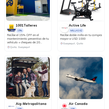
1001Talleres
Active Life
15%
MILLAS X2
Recibe el 15% OFF en el
Recibe doble milla en tu compra
mantenimiento preventivo de tu
mayor a USD 1000
vehículo + chequeo de 20
Guayaquil, Quito
puntos sin costo.
Quito, Guayaquil
Aig-Metropolitana
Air Canada
10%
10%