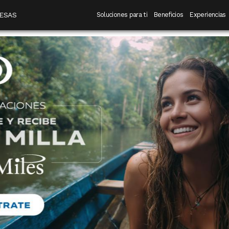
 destino
Navegación principal
ESAS
Soluciones para ti
Beneficios
Experiencias