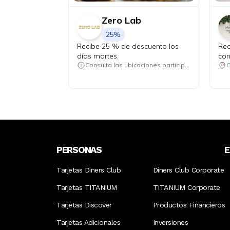
Zero Lab
25%
Recibe 25 % de descuento los
Rec
días martes.
con
Consulta las ubicaciones participantes
G
PERSONAS
Tarjetas Diners Club
Diners Club Corporate
Tarjetas TITANIUM
TITANIUM Corporate
Tarjetas Discover
Productos Financieros
Tarjetas Adicionales
Inversiones