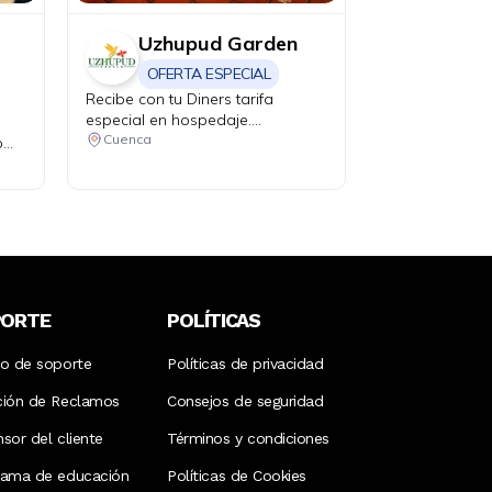
Uzhupud Garden
OFERTA ESPECIAL
Recibe con tu Diners tarifa
especial en hospedaje.
Habitación matrimonial o doble,
Cuenca
o
más 2 niños de hasta 4 años por
$85 incluye desayuno e
impuestos. Niños de 4 a 11 años
valor adicional de $15 y de 12
años en adelante valor adicional
de $25.
PORTE
POLÍTICAS
ro de soporte
Políticas de privacidad
ción de Reclamos
Consejos de seguridad
sor del cliente
Términos y condiciones
rama de educación
Políticas de Cookies