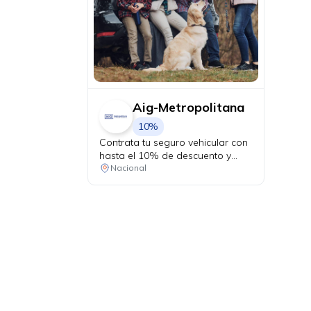
Aig-Metropolitana
10%
Contrata tu seguro vehicular con
hasta el 10% de descuento y
recorre protegido en cada
Nacional
kilómetro. Adicionalmente, recibe
una revisión vehicular previo a un
viaje o matriculación de tu auto
sin costo adicional.