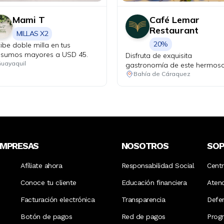
Mami T
Café Lemar
Restaurant
MILLAS X2
20%
ibe doble milla en tus
sumos mayores a USD 45.
Disfruta de exquisita
uayaquil
gastronomía de este hermos
rincón costero del Ecuador.
Bahía de Cáraquez
EMPRESAS
NOSOTROS
SO
Afíliate ahora
Responsabilidad Social
Cent
Conoce tu cliente
Educación financiera
Aten
Facturación electrónica
Transparencia
Defen
Botón de pagos
Red de pagos
Prog