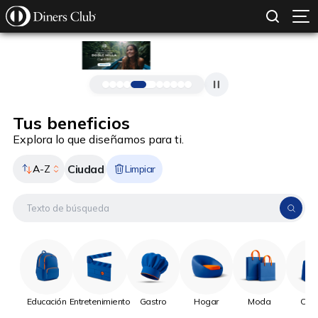
SOLICITAR TARJETA
CONOCE MÁS
Pasar al contenido principal
Tus beneficios
Explora lo que diseñamos para ti.
Ciudad
A-Z
Limpiar
Educación
Entretenimiento
Gastro
Hogar
Moda
Onli