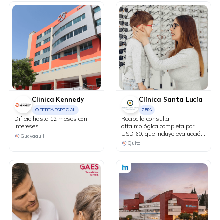
Clinica Kennedy
Clínica Santa Lucía
OFERTA ESPECIAL
25%
Difiere hasta 12 meses con
Recibe la consulta
intereses
oftalmológica completa por
USD 60, que incluye evaluación
Guayaquil
con Maya sin costo. 25% de
Quito
descuento en lentes oftálmicos
de armazón. 10% de
descuento en lentes de
contacto. 25% de descuento en
exámenes complementarios.
15% de descuento en cirugías
refractivas para pacientes
candidatos.