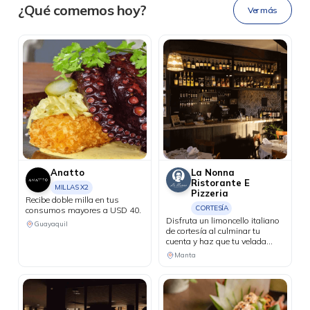
Ahora tus
blu benefits
en una
¿Qué comemos hoy?
Ver más
sola app.
Anatto
La Nonna
Ristorante E
MILLAS X2
Pizzeria
Recibe doble milla en tus
CORTESÍA
consumos mayores a USD 40.
Disfruta un limoncello italiano
Guayaquil
de cortesía al culminar tu
cuenta y haz que tu velada
tenga un final perfecto.
Manta