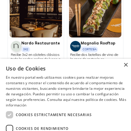
Nardo Restaurante
Magnolia Rooftop
3X2
CORTESÍA
Recibe 3x2 en cócteles clásicos
Recibe dos botellas de vino de
toda la noche; aplica de lunes a
la casa de cortesía en
×
miércoles.
consumos mínimos de USD
Uso de Cookies
130.
Portoviejo, Manta, Montecristi, Chone
Consulta las ubicaciones participantes
En nuestro portal web utilizamos cookies para realizar mejoras
constantes y mostrar el contenido de acuerdo al comportamiento de
nuestros visitantes, buscando siempre brindarte la mejor experiencia
de navegación. Puedes permitir su uso o cambiar la configuración
según tus preferencias. Consulta aquí nuestra política de cookies.
Más
¿Necesitas ayuda?
(02) 298 1300
información
COOKIES ESTRICTAMENTE NECESARIAS
COOKIES DE RENDIMIENTO