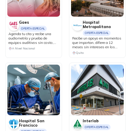
Gaes
Hospital
Metropolitano
OFERTA ESPECIAL
OFERTA ESPECIAL
Agenda tu cita y recibe una
audiometría y prueba de
Recibe un apoyo en momentos
equipos auditivos sin costo,
que importan, difiere a 12
más 20% de descuento en tu
meses sin intereses en los
A Nivel Nacional
primera compra.
servicios del Centro de Cáncer
Quito
MetroVida.
Hospital San
Interlab
Francisco
OFERTA ESPECIAL