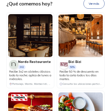
Ahora tus
blu benefits
en una
¿Qué comemos hoy?
Ver más
sola app.
Nardo Restaurante
Bizi Bizi
3X2
50%
Recibe 3x2 en cócteles clásicos
Recibe 50 % de descuento en
toda la noche; aplica de lunes a
toda la carta todos los días
miércoles.
martes.
Portoviejo, Manta, Montecristi, Chone
Consulta las ubicaciones participantes