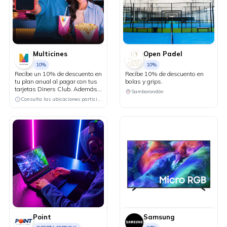
Multicines
Open Padel
10%
10%
Recibe un 10% de descuento en
Recibe 10% de descuento en
tu plan anual al pagar con tus
bolas y grips.
tarjetas Diners Club. Además,
Samborondón
participa en el sorteo de la
Consulta las ubicaciones participantes
devolución del valor de tu
compra. Son 10 ganadores a
nivel nacional.
Point
Samsung