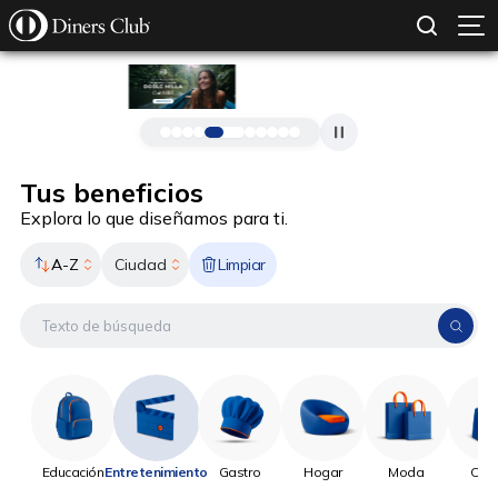
SOLICITAR TARJETA
CONOCE MÁS
Pasar al contenido principal
Tus beneficios
Explora lo que diseñamos para ti.
A-Z
Limpiar
Ciudad
Educación
Entretenimiento
Gastro
Hogar
Moda
Onli