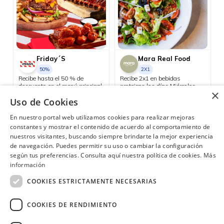
Friday´S
Mara Real Food
50%
2X1
Recibe hasta el 50 % de
Recibe 2x1 en bebidas
descuento en el menú principal
proteicas los días Miércoles.
×
los días martes.
Samborondón
Uso de Cookies
Quito
En nuestro portal web utilizamos cookies para realizar mejoras
constantes y mostrar el contenido de acuerdo al comportamiento de
nuestros visitantes, buscando siempre brindarte la mejor experiencia
de navegación. Puedes permitir su uso o cambiar la configuración
según tus preferencias. Consulta aquí nuestra política de cookies.
Más
¿Necesitas ayuda?
(02) 298 1300
información
COOKIES ESTRICTAMENTE NECESARIAS
COOKIES DE RENDIMIENTO