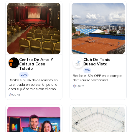
Centro De Arte Y
Club De Tenis
Cultura Casa
Buena Vista
Toledo
5%
20%
Recibe el 5% OFF en la compra
Recibe el 20% de descuento en
de tu curso vacacional.
tu entrada en boletería, para la
Quito
obra ¿Qué carajos con el amor?
del día viernes.
Quito