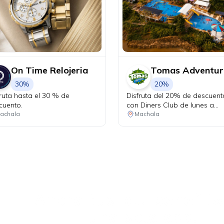
On Time Relojeria
Tomas Adventur
30%
20%
fruta hasta el 30 % de
Disfruta del 20% de descuent
cuento.
con Diners Club de lunes a
viernes.
achala
Machala
Ahora tus
blu benefits
una sola app.