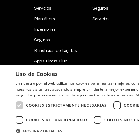
Servicios
Seguros
Plan Ahorro
Servicios
Inversiones
Seguros
Beneficios de tarjetas
Apps Diners Club
Uso de Cookies
En nuestro portal web utilizamos cookies para realizar mejoras co
Image
nuestros visitantes, buscando siempre brindarte la mejor experienc
según tus preferencias. Consulta aquí nuestra política de cookies.
M
COOKIES ESTRICTAMENTE NECESARIAS
COOKI
COOKIES DE FUNCIONALIDAD
COOKIES NO CLA
Copyright © 2026 Diners Club Ecuador. Derechos res
MOSTRAR DETALLES