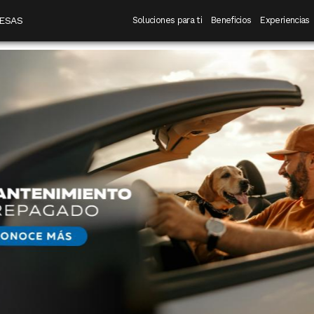
 destino
Navegación principal
ESAS
Soluciones para ti
Beneficios
Experiencias