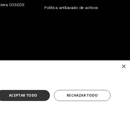
nciera COSEDE
Política antilavado de activos
×
¿Necesitas ayuda?
(02) 298 1300
ACEPTAR TODO
RECHAZAR TODO