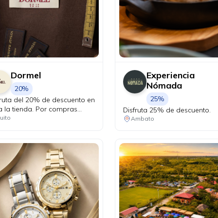
Dormel
Experiencia
Nómada
20%
25%
fruta del 20% de descuento en
a la tienda. Por compras
Disfruta 25% de descuento.
eriores a USD 300 realizadas
uito
Ambato
tarjetas Diners Club, recibe
le cupón para participar en el
teo de increíbles premios: un
e oficial de la Selección del
ador confeccionado a
ida y un balón FIFA oficial
mado por sus jugadores.