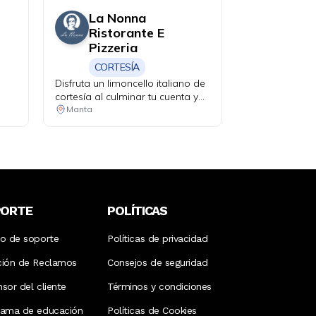
La Nonna
Ristorante E
Pizzeria
CORTESÍA
le,
Disfruta un limoncello italiano de
por
cortesía al culminar tu cuenta y
haz que tu velada tenga un final
Manta
ños
perfecto.
2
nal
PORTE
POLÍTICAS
ro de soporte
Políticas de privacidad
ción de Reclamos
Consejos de seguridad
sor del cliente
Términos y condiciones
rama de educación
Políticas de Cookies