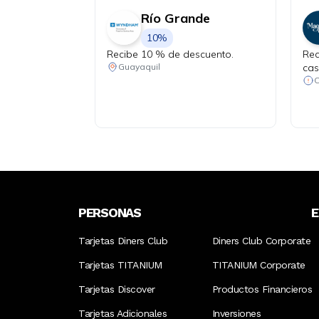
Río Grande
10%
Recibe 10 % de descuento.
Rec
cas
Guayaquil
mín
PERSONAS
Tarjetas Diners Club
Diners Club Corporate
Tarjetas TITANIUM
TITANIUM Corporate
Tarjetas Discover
Productos Financieros
Tarjetas Adicionales
Inversiones