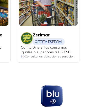
e
Zerimar
OFERTA ESPECIAL
o
Con tu Diners, tus consumos
iguales o superiores a USD 50
participan en el sorteo de un
Consulta las ubicaciones participantes
televisor de 100 pulgadas.
en