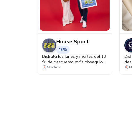
House Sport
10%
Disfruta los lunes y martes del 10
Dis
% de descuento más obsequio
des
sorpresa por tu compra.
Machala
M