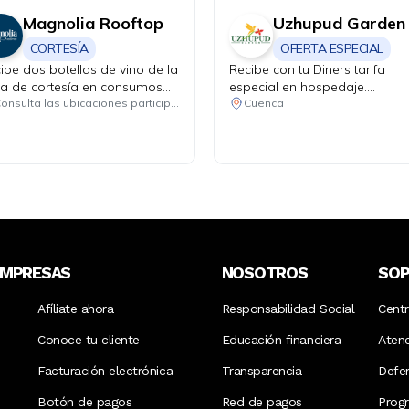
Magnolia Rooftop
Uzhupud Garden
CORTESÍA
OFERTA ESPECIAL
ibe dos botellas de vino de la
Recibe con tu Diners tarifa
a de cortesía en consumos
especial en hospedaje.
imos de USD 130.
Habitación matrimonial o dob
Consulta las ubicaciones participantes
Cuenca
más 2 niños de hasta 4 años 
$85 incluye desayuno e
impuestos. Niños de 4 a 11 a
valor adicional de $15 y de 1
años en adelante valor adicio
de $25.
EMPRESAS
NOSOTROS
SO
Afíliate ahora
Responsabilidad Social
Cent
Conoce tu cliente
Educación financiera
Aten
Facturación electrónica
Transparencia
Defen
Botón de pagos
Red de pagos
Prog