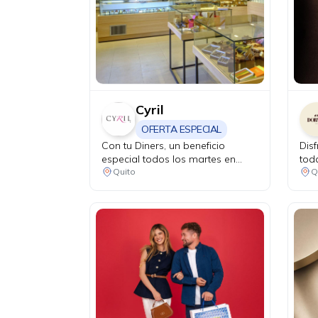
Cyril
OFERTA ESPECIAL
Con tu Diners, un beneficio
Dis
especial todos los martes en
tod
bebidas calientes, postres
sup
Quito
Q
individuales, helados o mini
con 
galletas.
trip
sor
traj
Ecu
med
fir