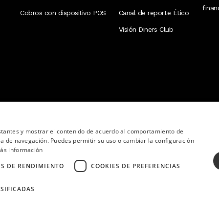
fina
Cobros con dispositivo POS
Canal de reporte Ético
Visión Diners Club
nstantes y mostrar el contenido de acuerdo al comportamiento de
ia de navegación. Puedes permitir su uso o cambiar la configuración
ás información
ES DE RENDIMIENTO
COOKIES DE PREFERENCIAS
SIFICADAS
ervados.