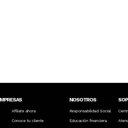
Ahora tus
blu benefits
una sola app.
EMPRESAS
NOSOTROS
SO
Afíliate ahora
Responsabilidad Social
Cent
Conoce tu cliente
Educación financiera
Aten