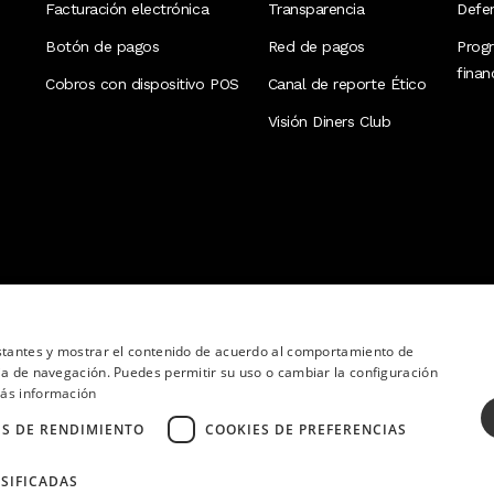
Facturación electrónica
Transparencia
Defen
Botón de pagos
Red de pagos
Prog
fina
Cobros con dispositivo POS
Canal de reporte Ético
Visión Diners Club
nstantes y mostrar el contenido de acuerdo al comportamiento de
ia de navegación. Puedes permitir su uso o cambiar la configuración
ás información
ES DE RENDIMIENTO
COOKIES DE PREFERENCIAS
SIFICADAS
ervados.