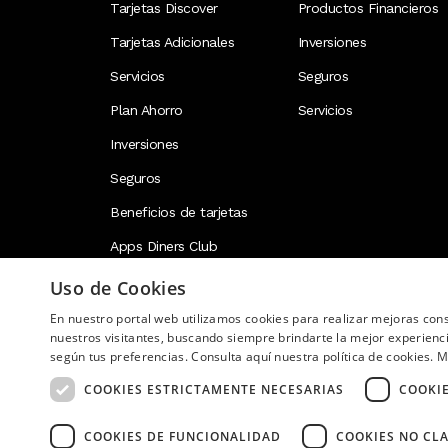
Tarjetas Discover
Productos Financieros
Tarjetas Adicionales
Inversiones
Servicios
Seguros
Plan Ahorro
Servicios
Inversiones
Seguros
Beneficios de tarjetas
Apps Diners Club
Uso de Cookies
En nuestro portal web utilizamos cookies para realizar mejoras co
Image
nuestros visitantes, buscando siempre brindarte la mejor experienc
según tus preferencias. Consulta aquí nuestra política de cookies.
M
COOKIES ESTRICTAMENTE NECESARIAS
COOKI
COOKIES DE FUNCIONALIDAD
COOKIES NO CLA
Copyright © 2026 Diners Club Ecuador. Derechos res