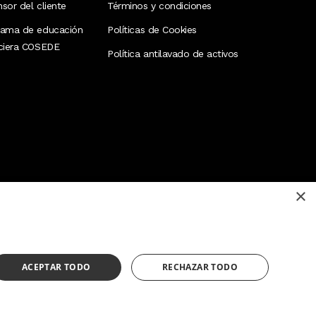
sor del cliente
Términos y condiciones
rama de educación
Políticas de Cookies
nciera COSEDE
Política antilavado de activos
×
¿Necesitas ayuda?
(02) 298 1300
ACEPTAR TODO
RECHAZAR TODO