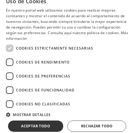
Uso de Cookies
Samborondón
En nuestro portal web utilizamos cookies para realizar mejoras
constantes y mostrar el contenido de acuerdo al comportamiento de
nuestros visitantes, buscando siempre brindarte la mejor experiencia
de navegación. Puedes permitir su uso o cambiar la configuración
según tus preferencias. Consulta aquí nuestra política de cookies.
Más
¿Necesitas ayuda?
(02) 298 1300
información
COOKIES ESTRICTAMENTE NECESARIAS
COOKIES DE RENDIMIENTO
Image
COOKIES DE PREFERENCIAS
COOKIES DE FUNCIONALIDAD
COOKIES NO CLASIFICADAS
Copyright © 2026 Diners Club Ecuador.
Derechos reservados.
MOSTRAR DETALLES
ACEPTAR TODO
RECHAZAR TODO