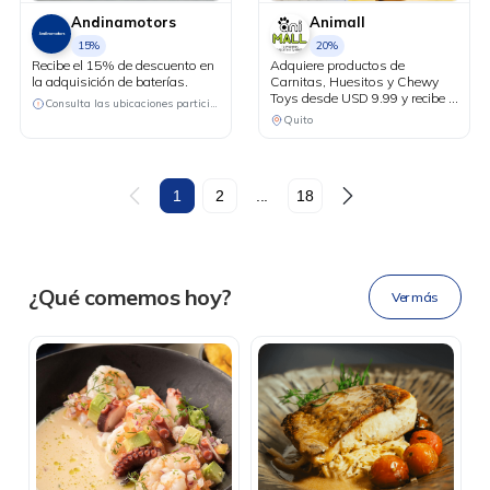
Andinamotors
Animall
15%
20%
Recibe el 15% de descuento en
Adquiere productos de
la adquisición de baterías.
Carnitas, Huesitos y Chewy
Toys desde USD 9.99 y recibe el
Consulta las ubicaciones participantes
20% de descuento en tu factura
Quito
al pagar con tu tarjeta Diners
Club.
DESCÁRGALA
1
2
...
18
Ahora tus
blu benefits
en una
¿Qué comemos hoy?
Ver más
sola app.