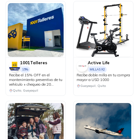
1001Talleres
Active Life
15%
MILLAS X2
Recibe el 15% OFF en el
Recibe doble milla en tu compra
mantenimiento preventivo de tu
mayor a USD 1000
vehículo + chequeo de 20
Guayaquil, Quito
puntos sin costo.
Quito, Guayaquil