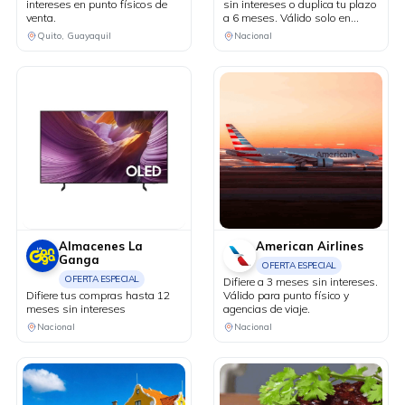
intereses en punto físicos de
sin intereses o duplica tu plazo
venta.
a 6 meses. Válido solo en
puntos de venta físicos y
Quito, Guayaquil
Nacional
agencias de viaje.
Almacenes La
American Airlines
Ganga
OFERTA ESPECIAL
OFERTA ESPECIAL
Difiere a 3 meses sin intereses.
Difiere tus compras hasta 12
Válido para punto físico y
meses sin intereses
agencias de viaje.
Nacional
Nacional