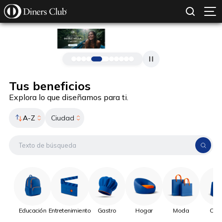
SOLICITAR TARJETA
CONOCE MÁS
Pasar al contenido principal
Tus beneficios
Explora lo que diseñamos para ti.
A-Z
Ciudad
Educación
Entretenimiento
Gastro
Hogar
Moda
Onli