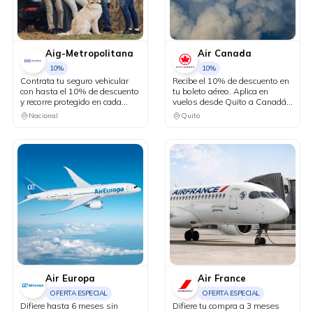
Aig-Metropolitana
Air Canada
10%
10%
Contrata tu seguro vehicular
Recibe el 10% de descuento en
con hasta el 10% de descuento
tu boleto aéreo. Aplica en
y recorre protegido en cada
vuelos desde Quito a Canadá y
kilómetro. Adicionalmente,
Estados Unidos en conexión
Nacional
Quito
recibe una revisión vehicular
vía Bogotá.
previo a un viaje o
matriculación de tu auto sin
costo adicional.
Air Europa
Air France
OFERTA ESPECIAL
OFERTA ESPECIAL
Difiere hasta 6 meses sin
Difiere tu compra a 3 meses