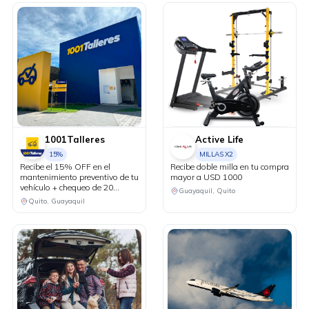
1001Talleres
Active Life
15%
MILLAS X2
Recibe el 15% OFF en el
Recibe doble milla en tu compra
mantenimiento preventivo de tu
mayor a USD 1000
vehículo + chequeo de 20
Guayaquil, Quito
puntos sin costo.
Quito, Guayaquil