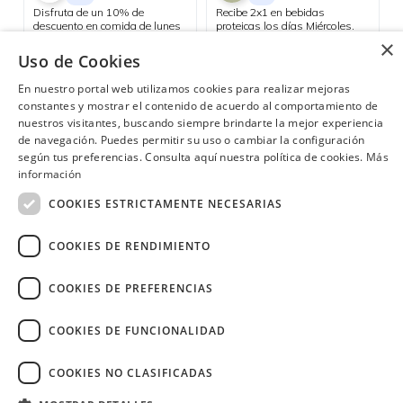
Disfruta de un 10% de
Recibe 2x1 en bebidas
descuento en comida de lunes
proteicas los días Miércoles.
a viernes y aprovecha el happy
×
Samborondón
hour 3x2 en cócteles del día, de
Uso de Cookies
Consulta las ubicaciones participantes
lunes a jueves.
En nuestro portal web utilizamos cookies para realizar mejoras
constantes y mostrar el contenido de acuerdo al comportamiento de
nuestros visitantes, buscando siempre brindarte la mejor experiencia
de navegación. Puedes permitir su uso o cambiar la configuración
¿Necesitas ayuda?
(02) 298 1300
según tus preferencias. Consulta aquí nuestra política de cookies.
Más
información
COOKIES ESTRICTAMENTE NECESARIAS
COOKIES DE RENDIMIENTO
Image
COOKIES DE PREFERENCIAS
COOKIES DE FUNCIONALIDAD
COOKIES NO CLASIFICADAS
Copyright © 2026 Diners Club Ecuador.
Derechos reservados.