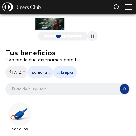
SOLICITAR TARJETA
CONOCE MÁS
Pasar al contenido principal
Tus beneficios
Explora lo que diseñamos para ti.
A-Z
Limpiar
Zamora
Vehículos