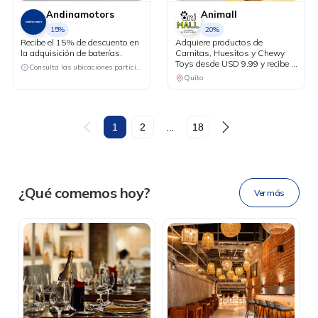
Andinamotors
Animall
15%
20%
Recibe el 15% de descuento en
Adquiere productos de
la adquisición de baterías.
Carnitas, Huesitos y Chewy
Toys desde USD 9.99 y recibe el
Consulta las ubicaciones participantes
20% de descuento en tu factura
Quito
al pagar con tu tarjeta Diners
Club.
DESCÁRGALA
1
2
...
18
Ahora tus
blu benefits
en una
¿Qué comemos hoy?
Ver más
sola app.