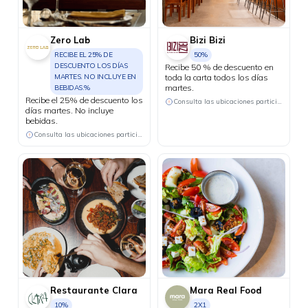
Zero Lab
Bizi Bizi
RECIBE EL 25% DE
50%
DESCUENTO LOS DÍAS
Recibe 50 % de descuento en
MARTES. NO INCLUYE EN
toda la carta todos los días
martes.
BEBIDAS.%
Recibe el 25% de descuento los
Consulta las ubicaciones participantes
días martes. No incluye
bebidas.
Consulta las ubicaciones participantes
Restaurante Clara
Mara Real Food
10%
2X1