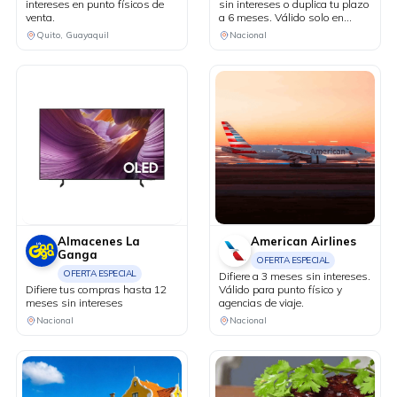
intereses en punto físicos de
sin intereses o duplica tu plazo
venta.
a 6 meses. Válido solo en
puntos de venta físicos y
Quito, Guayaquil
Nacional
agencias de viaje.
Almacenes La
American Airlines
Ganga
OFERTA ESPECIAL
OFERTA ESPECIAL
Difiere a 3 meses sin intereses.
Difiere tus compras hasta 12
Válido para punto físico y
meses sin intereses
agencias de viaje.
Nacional
Nacional