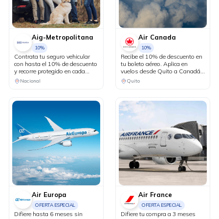
Aig-Metropolitana
Air Canada
10%
10%
Contrata tu seguro vehicular
Recibe el 10% de descuento en
con hasta el 10% de descuento
tu boleto aéreo. Aplica en
y recorre protegido en cada
vuelos desde Quito a Canadá y
kilómetro. Adicionalmente,
Estados Unidos en conexión
Nacional
Quito
recibe una revisión vehicular
vía Bogotá.
previo a un viaje o
matriculación de tu auto sin
costo adicional.
Air Europa
Air France
OFERTA ESPECIAL
OFERTA ESPECIAL
Difiere hasta 6 meses sin
Difiere tu compra a 3 meses