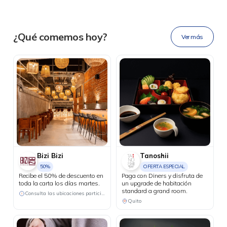
Ahora tus
blu benefits
en una
¿Qué comemos hoy?
Ver más
sola app.
Bizi Bizi
Tanoshii
50%
OFERTA ESPECIAL
Recibe el 50% de descuento en
Paga con Diners y disfruta de
toda la carta los días martes.
un upgrade de habitación
standard a grand room.
Consulta las ubicaciones participantes
Quito