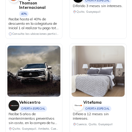
OFERTA ESPECIAL
Thomson
Diferido 3 meses sin intereses.
Internacional
Quito, Guayaquil
40%
Recibe hasta el 40% de
descuento en la colegiatura de
Inicial 1 al realizar tu pago total
anual a 10 meses sin
Consulta las ubicaciones participantes
intereses.
Vehicentro
Vitefama
OFERTA ESPECIAL
OFERTA ESPECIAL
Recibe 5 años de
Difiere a 12 meses sin
mantenimientos preventivos
intereses.
sin costo, en la compra de tu
Cuenca, Quito, Guayaquil
Lynk&Co modelo 02.
Quito, Guayaquil, Ambato, Cuenca