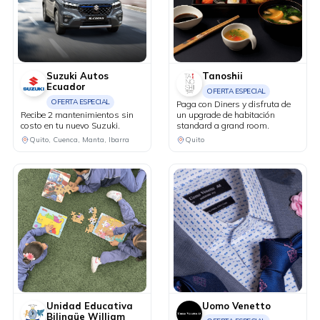
Suzuki Autos
Tanoshii
Ecuador
OFERTA ESPECIAL
OFERTA ESPECIAL
Paga con Diners y disfruta de
Recibe 2 mantenimientos sin
un upgrade de habitación
costo en tu nuevo Suzuki.
standard a grand room.
Quito, Cuenca, Manta, Ibarra
Quito
Unidad Educativa
Uomo Venetto
Bilingüe William