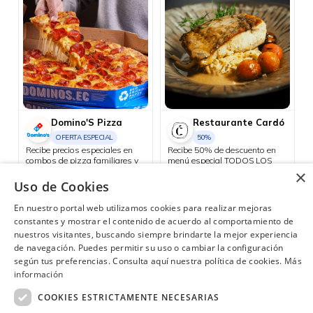
Domino'S Pizza
Restaurante Cardó
OFERTA ESPECIAL
50%
Recibe precios especiales en
Recibe 50% de descuento en
combos de pizza familiares y
menú especial TODOS LOS
medianos. Promoción 1: 2
JUEVES con tu Diners.
×
pizzas familiares hasta 4
Uso de Cookies
Quito, Guayaquil, Cuenca, Ambato, Santo Domingo
Quito
ingredientes + 1 bebida
familiar por USD 25.50.
En nuestro portal web utilizamos cookies para realizar mejoras
Promoción 2: 2 pizzas
constantes y mostrar el contenido de acuerdo al comportamiento de
medianas de 1 ingrediente + 1
nuestros visitantes, buscando siempre brindarte la mejor experiencia
bebida familiar por USD 18.48.
de navegación. Puedes permitir su uso o cambiar la configuración
según tus preferencias. Consulta aquí nuestra política de cookies.
Más
¿Necesitas ayuda?
(02) 298 1300
información
COOKIES ESTRICTAMENTE NECESARIAS