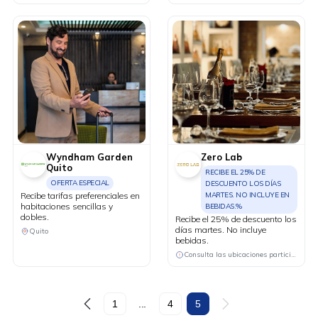
Wyndham Garden
Zero Lab
Quito
RECIBE EL 25% DE
OFERTA ESPECIAL
DESCUENTO LOS DÍAS
Recibe tarifas preferenciales en
MARTES. NO INCLUYE EN
habitaciones sencillas y
BEBIDAS.%
dobles.
Recibe el 25% de descuento los
días martes. No incluye
Quito
bebidas.
Consulta las ubicaciones participantes
DESCÁRGALA
1
...
4
5