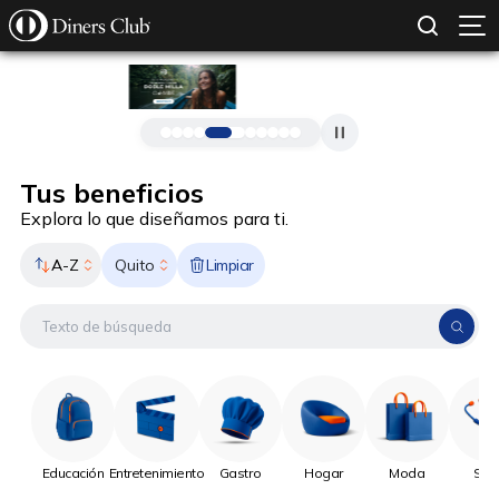
SOLICITAR TARJETA
CONOCE MÁS
Pasar al contenido principal
Tus beneficios
Explora lo que diseñamos para ti.
A-Z
Limpiar
Quito
Educación
Entretenimiento
Gastro
Hogar
Moda
Sal