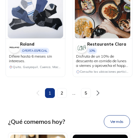
Roland
Restaurante Clara
OFERTA ESPECIAL
10%
Difiere hasta 6 meses sin
Disfruta de un 10% de
intereses.
descuento en comida de lunes
a viernes y aprovecha el happy
Quito, Guayaquil, Cuenca, Machala, Ibarra, Ambato, Manta, Portoviejo, Riobamba
hour 3x2 en cócteles del día, de
Consulta las ubicaciones participantes
lunes a jueves.
DESCÁRGALA
1
2
...
5
Ahora tus
blu benefits
en una
¿Qué comemos hoy?
Ver más
sola app.