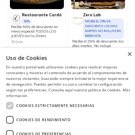
Restaurante Cardó
Zero Lab
50%
RECIBE EL 25% DE
DESCUENTO LOS DÍAS
Recibe 50% de descuento en
menú especial TODOS LOS
MARTES. NO INCLUYE EN
JUEVES con tu Diners.
BEBIDAS.%
Recibe el 25% de descuento los
Quito
días martes. No incluye
bebidas.
×
Uso de Cookies
Consulta las ubicaciones participantes
En nuestro portal web utilizamos cookies para realizar mejoras
constantes y mostrar el contenido de acuerdo al comportamiento de
nuestros visitantes, buscando siempre brindarte la mejor experiencia
de navegación. Puedes permitir su uso o cambiar la configuración
¿Necesitas ayuda?
(02) 298 1300
según tus preferencias. Consulta aquí nuestra política de cookies.
Más
información
COOKIES ESTRICTAMENTE NECESARIAS
COOKIES DE RENDIMIENTO
Image
COOKIES DE PREFERENCIAS