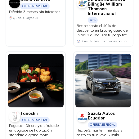
Bilingüe William
OFERTA ESPECIAL
Thomson
Diferido 3 meses sin intereses.
Internacional
Quito, Guayaquil
40%
Recibe hasta el 40% de
descuento en la colegiatura de
Inicial 1 al realizar tu pago total
anual a 10 meses sin
Consulta las ubicaciones participantes
intereses.
Tanoshii
Suzuki Autos
Ecuador
OFERTA ESPECIAL
OFERTA ESPECIAL
Paga con Diners y disfruta de
un upgrade de habitación
Recibe 2 mantenimientos sin
standard a grand room.
costo en tu nuevo Suzuki.