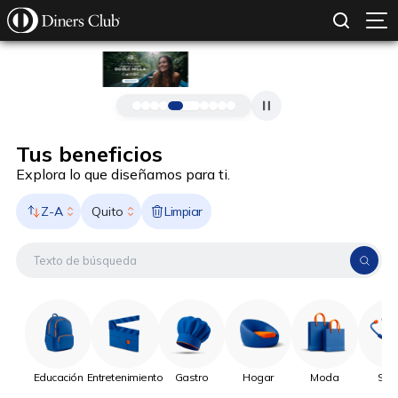
SOLICITAR TARJETA
CONOCE MÁS
Pasar al contenido principal
Tus beneficios
Explora lo que diseñamos para ti.
Z-A
Limpiar
Quito
Educación
Entretenimiento
Gastro
Hogar
Moda
Sal