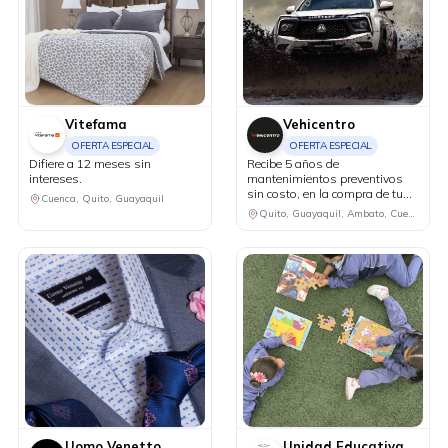
Vitefama
Vehicentro
OFERTA ESPECIAL
OFERTA ESPECIAL
Difiere a 12 meses sin
Recibe 5 años de
intereses.
mantenimientos preventivos
sin costo, en la compra de tu
Cuenca, Quito, Guayaquil
Lynk&Co modelo 02.
Quito, Guayaquil, Ambato, Cuenca
Uomo Venetto
Unidad Educativa