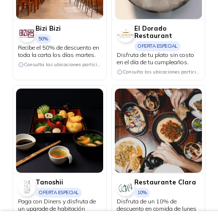
Bizi Bizi
El Dorado
Restaurant
50%
OFERTA ESPECIAL
Recibe el 50% de descuento en
toda la carta los días martes.
Disfruta de tu plato sin costo
en el día de tu cumpleaños.
Consulta las ubicaciones participantes
Consulta las ubicaciones participantes
Tanoshii
Restaurante Clara
OFERTA ESPECIAL
10%
Paga con Diners y disfruta de
Disfruta de un 10% de
un upgrade de habitación
descuento en comida de lunes
standard a grand room.
a viernes y aprovecha el happy