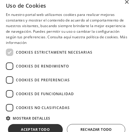
×
hour 3x2 en cócteles del día, de
Uso de Cookies
Quito
Consulta las ubicaciones participantes
lunes a jueves.
En nuestro portal web utilizamos cookies para realizar mejoras
constantes y mostrar el contenido de acuerdo al comportamiento de
nuestros visitantes, buscando siempre brindarte la mejor experiencia
de navegación. Puedes permitir su uso o cambiar la configuración
según tus preferencias. Consulta aquí nuestra política de cookies.
Más
¿Necesitas ayuda?
(02) 298 1300
información
COOKIES ESTRICTAMENTE NECESARIAS
COOKIES DE RENDIMIENTO
Image
COOKIES DE PREFERENCIAS
COOKIES DE FUNCIONALIDAD
COOKIES NO CLASIFICADAS
Copyright © 2026 Diners Club Ecuador.
Derechos reservados.
MOSTRAR DETALLES
ACEPTAR TODO
RECHAZAR TODO