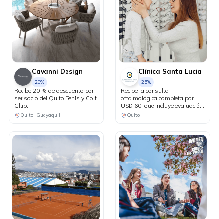
Cavanni Design
Clínica Santa Lucía
20%
25%
Recibe 20 % de descuento por
Recibe la consulta
ser socio del Quito Tenis y Golf
oftalmológica completa por
Club.
USD 60, que incluye evaluación
con Maya sin costo. 25% de
Quito, Guayaquil
Quito
descuento en lentes oftálmicos
de armazón. 10% de
descuento en lentes de
contacto. 25% de descuento en
exámenes complementarios.
15% de descuento en cirugías
refractivas para pacientes
candidatos.