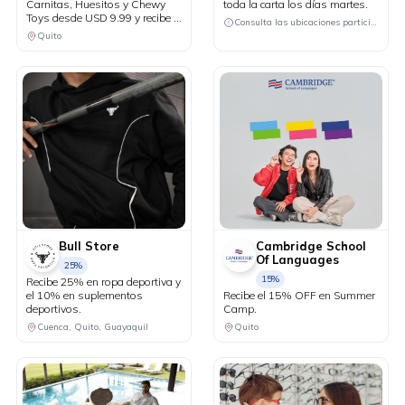
Carnitas, Huesitos y Chewy
toda la carta los días martes.
Toys desde USD 9.99 y recibe el
Consulta las ubicaciones participantes
20% de descuento en tu factura
Quito
al pagar con tu tarjeta Diners
Club.
Bull Store
Cambridge School
Of Languages
25%
15%
Recibe 25% en ropa deportiva y
el 10% en suplementos
Recibe el 15% OFF en Summer
deportivos.
Camp.
Cuenca, Quito, Guayaquil
Quito