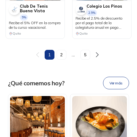
Club De Tenis
Colegio Los Pinos
Buena Vista
2.5%
5%
Recibe el 2.5% de descuento
Recibe el 5% OFF en la compra
por el pago total de la
de tu curso vacacional.
colegiatura anual en pago
corriente, no acumulable con
Quito
Quito
otros beneficios. El descuento
aplica solo en el valor de las
pensiones.
DESCÁRGALA
1
2
...
5
Ahora tus
blu benefits
en una
¿Qué comemos hoy?
Ver más
sola app.