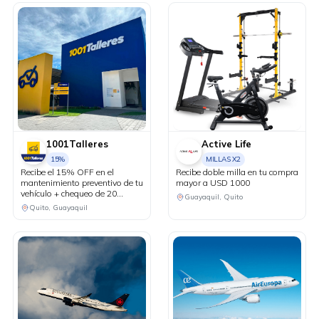
1001Talleres
Active Life
15%
MILLAS X2
Recibe el 15% OFF en el
Recibe doble milla en tu compra
mantenimiento preventivo de tu
mayor a USD 1000
vehículo + chequeo de 20
Guayaquil, Quito
puntos sin costo.
Quito, Guayaquil