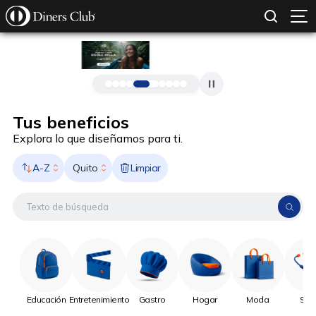
SOLICITAR TARJETA
CONOCE MÁS
Pasar al contenido principal
Tus beneficios
Explora lo que diseñamos para ti.
A-Z
Limpiar
Quito
Educación
Entretenimiento
Gastro
Hogar
Moda
Sal