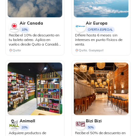
Air Canada
Air Europa
10%
OFERTA ESPECIAL
Recibe el 10% de descuento en
Difiere hasta 6 meses sin
tu boleto aéreo. Aplica en
intereses en punto físicos de
vuelos desde Quito a Canadá y
venta.
Estados Unidos en conexión
Quito
Quito, Guayaquil
vía Bogotá.
Animall
Bizi Bizi
20%
50%
Adquiere productos de
Recibe el 50% de descuento en