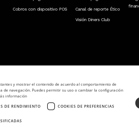
fina
Cobros con dispositivo POS
Canal de reporte Ético
Visión Diners Club
nstantes y mostrar el contenido de acuerdo al comportamiento de
ia de navegación. Puedes permitir su uso o cambiar la configuración
ás información
ES DE RENDIMIENTO
COOKIES DE PREFERENCIAS
SIFICADAS
ervados.