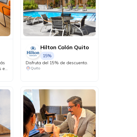
Hilton Colón Quito
15%
más
Disfruta del 15% de descuento.
s en
Quito
 de
ly