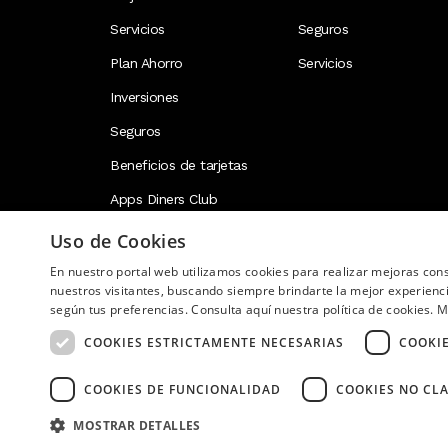
Servicios
Seguros
Plan Ahorro
Servicios
Inversiones
Seguros
Beneficios de tarjetas
Apps Diners Club
Uso de Cookies
En nuestro portal web utilizamos cookies para realizar mejoras co
Image
nuestros visitantes, buscando siempre brindarte la mejor experienc
según tus preferencias. Consulta aquí nuestra política de cookies.
M
COOKIES ESTRICTAMENTE NECESARIAS
COOKI
COOKIES DE FUNCIONALIDAD
COOKIES NO CLA
Copyright © 2026 Diners Club Ecuador. Derechos res
MOSTRAR DETALLES