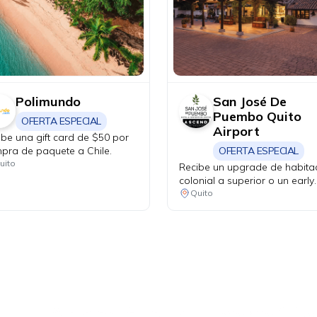
Polimundo
San José De
Puembo Quito
OFERTA ESPECIAL
Airport
ibe una gift card de $50 por
pra de paquete a Chile.
OFERTA ESPECIAL
uito
Recibe un upgrade de habita
colonial a superior o un early
check-in de cortesía.
Quito
Ahora tus
blu benefits