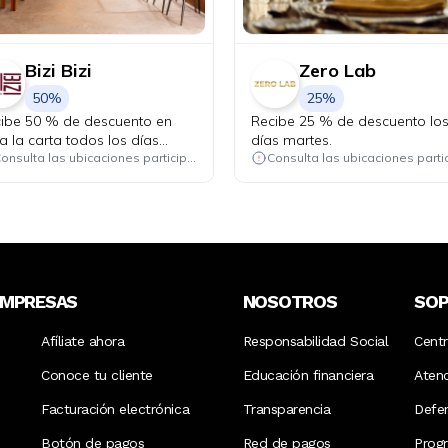
Bizi Bizi
Zero Lab
50%
25%
ibe 50 % de descuento en
Recibe 25 % de descuento lo
a la carta todos los días
días martes.
tes.
Consulta las ubicaciones participantes
EMPRESAS
NOSOTROS
SO
Afíliate ahora
Responsabilidad Social
Cent
Conoce tu cliente
Educación financiera
Aten
Facturación electrónica
Transparencia
Defen
Botón de pagos
Red de pagos
Prog