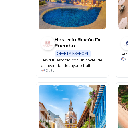
Hostería Rincón De
Puembo
OFERTA ESPECIAL
Rec
G
Eleva tu estadía con un cóctel de
bienvenida, desayuno buffet,
upgrade a habitación deluxe y
Quito
late check-out.