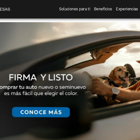
 destino
Navegación principal
ESAS
Soluciones para ti
Beneficios
Experiencias