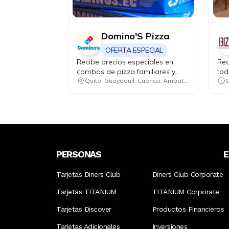
Domino'S Pizza
OFERTA ESPECIAL
Recibe precios especiales en
Rec
combos de pizza familiares y
tod
medianos. Promoción 1: 2 pizzas
mar
Quito, Guayaquil, Cuenca, Ambato, Santo Domingo
familiares hasta 4 ingredientes +
1 bebida familiar por USD 25.50.
Promoción 2: 2 pizzas medianas
de 1 ingrediente + 1 bebida
familiar por USD 18.48.
PERSONAS
Tarjetas Diners Club
Diners Club Corporate
Tarjetas TITANIUM
TITANIUM Corporate
Tarjetas Discover
Productos Financieros
Tarjetas Adicionales
Inversiones