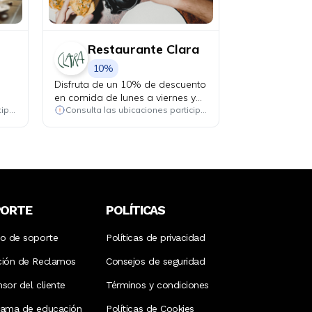
Restaurante Clara
10%
s
Disfruta de un 10% de descuento
en comida de lunes a viernes y
aprovecha el happy hour 3x2 en
Consulta las ubicaciones participantes
Consulta las ubicaciones participantes
cócteles del día, de lunes a
jueves.
PORTE
POLÍTICAS
ro de soporte
Políticas de privacidad
ción de Reclamos
Consejos de seguridad
sor del cliente
Términos y condiciones
rama de educación
Políticas de Cookies