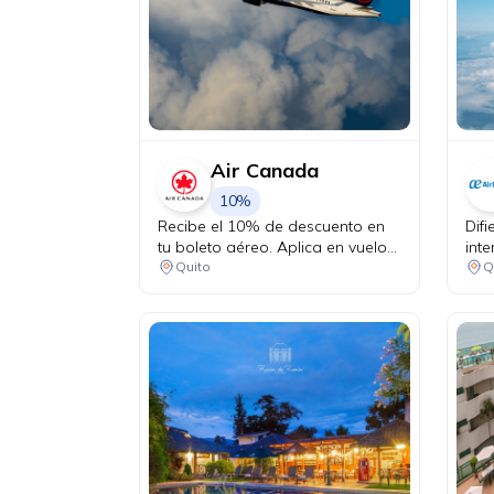
Air Canada
10%
Recibe el 10% de descuento en
Dif
tu boleto aéreo. Aplica en vuelos
inte
desde Quito a Canadá y Estados
vent
Quito
Q
Unidos en conexión vía Bogotá.