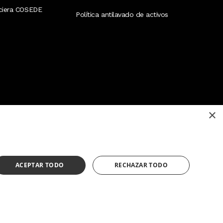
nciera COSEDE
Política antilavado de activos
×
¿Necesitas ayuda?
(02) 298 1300
ACEPTAR TODO
RECHAZAR TODO