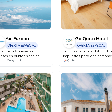
Air Europa
Go Quito Hotel
OFERTA ESPECIAL
OFERTA ESPECIAL
iere hasta 6 meses sin
Tarifa especial de USD 138 
reses en punto físicos de
impuestos para dos persona
a.
habitación premium, con
uito, Guayaquil
Quito
desayuno buffet incluido, uso
áreas húmedas, no incluye el
costo de parqueadero, ni ear
check in.