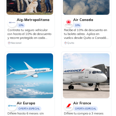
Aig-Metropolitana
Air Canada
10%
10%
Contrata tu seguro vehicular
Recibe el 10% de descuento en
con hasta el 10% de descuento
tu boleto aéreo. Aplica en
y recorre protegido en cada
vuelos desde Quito a Canadá y
kilómetro. Adicionalmente,
Estados Unidos en conexión
Nacional
Quito
recibe una revisión vehicular
vía Bogotá.
previo a un viaje o
matriculación de tu auto sin
costo adicional.
Air Europa
Air France
OFERTA ESPECIAL
OFERTA ESPECIAL
Difiere hasta 6 meses sin
Difiere tu compra a 3 meses