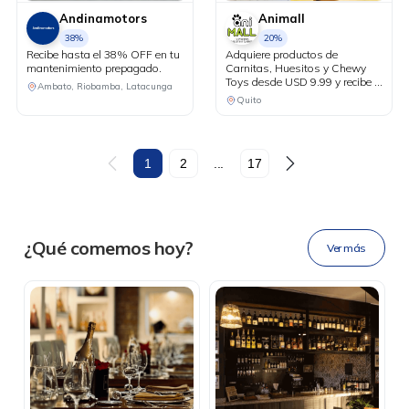
Andinamotors
Animall
38%
20%
Recibe hasta el 38% OFF en tu
Adquiere productos de
mantenimiento prepagado.
Carnitas, Huesitos y Chewy
Toys desde USD 9.99 y recibe el
Ambato, Riobamba, Latacunga
20% de descuento en tu factura
Quito
al pagar con tu tarjeta Diners
Club.
DESCÁRGALA
1
2
...
17
Ahora tus
blu benefits
en una
¿Qué comemos hoy?
Ver más
sola app.