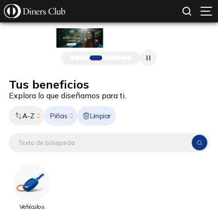
SOLICITAR TARJETA
CONOCE MÁS
Pasar al contenido principal
Tus beneficios
Explora lo que diseñamos para ti.
A-Z
Limpiar
Piñas
Vehículos