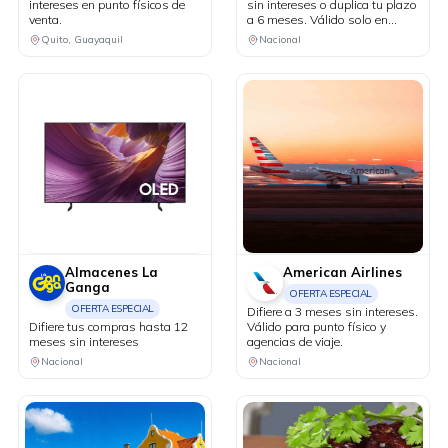
intereses en punto físicos de
sin intereses o duplica tu plazo
venta.
a 6 meses. Válido solo en
puntos de venta físicos y
Quito, Guayaquil
Nacional
agencias de viaje.
Almacenes La
American Airlines
Ganga
OFERTA ESPECIAL
OFERTA ESPECIAL
Difiere a 3 meses sin intereses.
Difiere tus compras hasta 12
Válido para punto físico y
meses sin intereses
agencias de viaje.
Nacional
Nacional