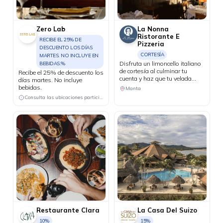
Zero Lab
La Nonna
Ristorante E
RECIBE EL 25% DE
Pizzeria
DESCUENTO LOS DÍAS
CORTESÍA
MARTES. NO INCLUYE EN
Disfruta un limoncello italiano
BEBIDAS.%
de cortesía al culminar tu
Recibe el 25% de descuento los
cuenta y haz que tu velada
días martes. No incluye
tenga un final perfecto.
bebidas.
Manta
Consulta las ubicaciones participantes
Restaurante Clara
La Casa Del Suizo
10%
15%