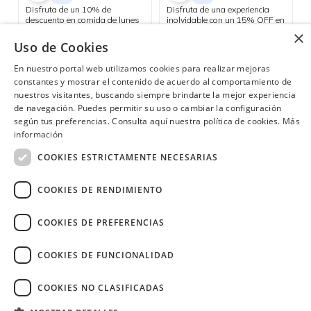
Disfruta de un 10% de
Disfruta de una experiencia
descuento en comida de lunes
inolvidable con un 15% OFF en
a viernes y aprovecha el happy
todos tus consumos dentro del
×
hour 3x2 en cócteles del día, de
hotel durante tu estadía. Válido
Uso de Cookies
Consulta las ubicaciones participantes
Nacional
lunes a jueves.
para reservas de mínimo 2
noches y 2 personas.
En nuestro portal web utilizamos cookies para realizar mejoras
constantes y mostrar el contenido de acuerdo al comportamiento de
nuestros visitantes, buscando siempre brindarte la mejor experiencia
de navegación. Puedes permitir su uso o cambiar la configuración
¿Necesitas ayuda?
(02) 298 1300
según tus preferencias. Consulta aquí nuestra política de cookies.
Más
información
COOKIES ESTRICTAMENTE NECESARIAS
COOKIES DE RENDIMIENTO
Image
COOKIES DE PREFERENCIAS
COOKIES DE FUNCIONALIDAD
COOKIES NO CLASIFICADAS
Copyright © 2026 Diners Club Ecuador.
Derechos reservados.