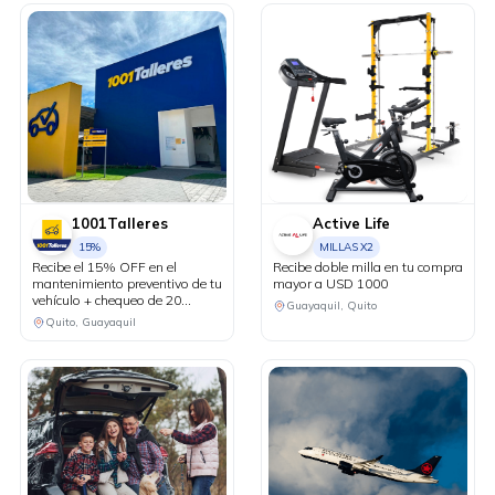
1001Talleres
Active Life
15%
MILLAS X2
Recibe el 15% OFF en el
Recibe doble milla en tu compra
mantenimiento preventivo de tu
mayor a USD 1000
vehículo + chequeo de 20
Guayaquil, Quito
puntos sin costo.
Quito, Guayaquil