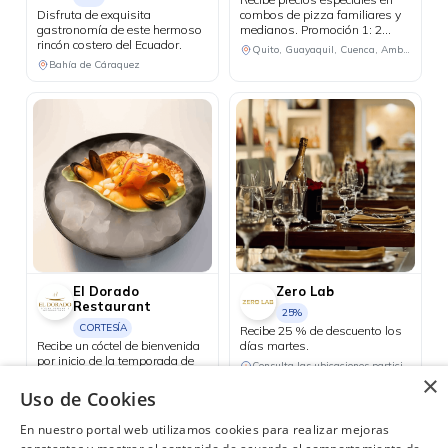
Disfruta de exquisita
combos de pizza familiares y
gastronomía de este hermoso
medianos. Promoción 1: 2
rincón costero del Ecuador.
pizzas familiares hasta 4
Quito, Guayaquil, Cuenca, Ambato, Santo Domingo
ingredientes + 1 bebida
Bahía de Cáraquez
familiar por USD 25.50.
Promoción 2: 2 pizzas
medianas de 1 ingrediente + 1
bebida familiar por USD 18.48.
El Dorado
Zero Lab
Restaurant
25%
CORTESÍA
Recibe 25 % de descuento los
Recibe un cóctel de bienvenida
días martes.
por inicio de la temporada de
Consulta las ubicaciones participantes
langosta roja de las
×
Galápagos.
Uso de Cookies
Consulta las ubicaciones participantes
En nuestro portal web utilizamos cookies para realizar mejoras