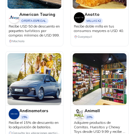
American Touring
Anatto
OFERTA ESPECIAL.
MILLAS X2
Recibe USD 50 de descuento en
Recibe doble milla en tus
paquetes turísticos por
consumos mayores a USD 40.
compras mínimas de USD 999.
Guayaquil
Machala
Andinamotors
Animall
15%
20%
Recibe el 15% de descuento en
Adquiere productos de
la adquisición de baterías.
Carnitas, Huesitos y Chewy
Toys desde USD 9.99 y recibe el
Consulta las ubicaciones participantes