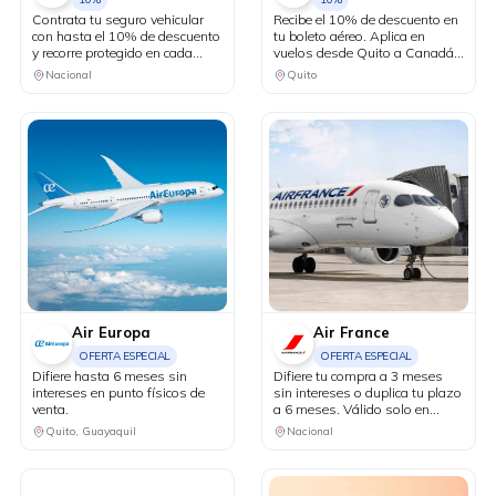
Contrata tu seguro vehicular
Recibe el 10% de descuento en
con hasta el 10% de descuento
tu boleto aéreo. Aplica en
y recorre protegido en cada
vuelos desde Quito a Canadá y
kilómetro. Adicionalmente,
Estados Unidos en conexión
Nacional
Quito
recibe una revisión vehicular
vía Bogotá.
previo a un viaje o
matriculación de tu auto sin
costo adicional.
Air Europa
Air France
OFERTA ESPECIAL
OFERTA ESPECIAL
Difiere hasta 6 meses sin
Difiere tu compra a 3 meses
intereses en punto físicos de
sin intereses o duplica tu plazo
venta.
a 6 meses. Válido solo en
puntos de venta físicos y
Quito, Guayaquil
Nacional
agencias de viaje.