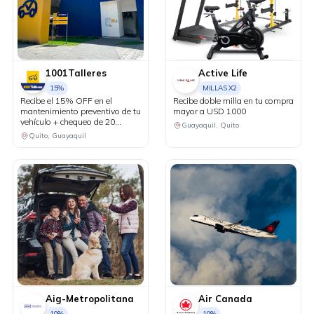
1001Talleres
Active Life
15%
MILLAS X2
Recibe el 15% OFF en el
Recibe doble milla en tu compra
mantenimiento preventivo de tu
mayor a USD 1000
vehículo + chequeo de 20
Guayaquil, Quito
puntos sin costo.
Quito, Guayaquil
Aig-Metropolitana
Air Canada
10%
10%