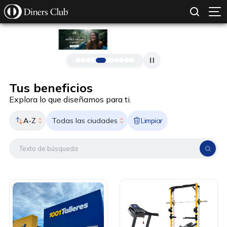
SOLICITAR TARJETA
CONOCE MÁS
Pasar al contenido principal
Tus beneficios
Explora lo que diseñamos para ti.
A-Z
Limpiar
Todas las ciudades