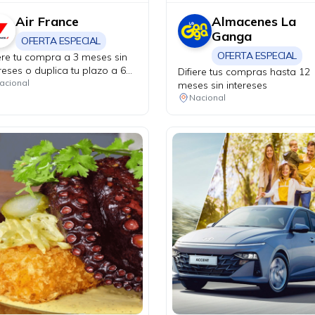
Air France
Almacenes La
Ganga
OFERTA ESPECIAL
OFERTA ESPECIAL
iere tu compra a 3 meses sin
reses o duplica tu plazo a 6
Difiere tus compras hasta 12
es. Válido solo en puntos de
acional
meses sin intereses
a físicos y agencias de viaje.
Nacional