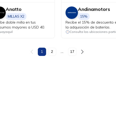
Anatto
Andinamotors
MILLAS X2
15%
ibe doble milla en tus
Recibe el 15% de descuento 
sumos mayores a USD 40.
la adquisición de baterías.
uayaquil
1
2
...
17
Ahora tus
blu benefits
una sola app.