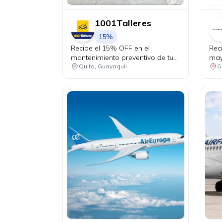
1001Talleres
15%
Recibe el 15% OFF en el
Rec
mantenimiento preventivo de tu
may
vehículo + chequeo de 20 puntos
Quito, Guayaquil
G
sin costo.