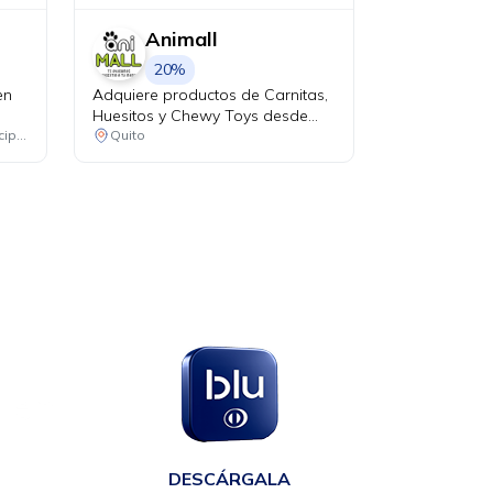
Animall
20%
en
Adquiere productos de Carnitas,
Huesitos y Chewy Toys desde
USD 9.99 y recibe el 20% de
Consulta las ubicaciones participantes
Quito
descuento en tu factura al pagar
con tu tarjeta Diners Club.
en
DESCÁRGALA