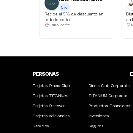
5%
Recibe el 5% de descuento en
Dis
toda la carta
en 
San Vicente
M
PERSONAS
Tarjetas Diners Club
Diners Club Corporate
Tarjetas TITANIUM
TITANIUM Corporate
Tarjetas Discover
Productos Financieros
Tarjetas Adicionales
Inversiones
Servicios
Seguros