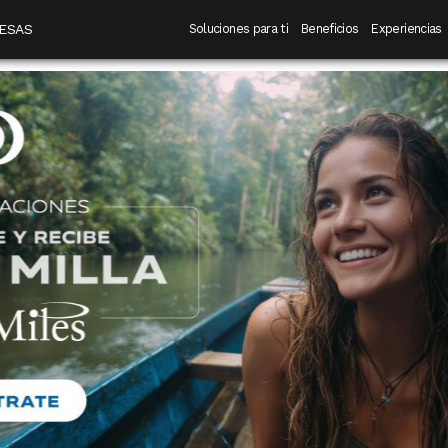
 destino
Navegación principal
ESAS
Soluciones para ti
Beneficios
Experiencias