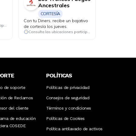
Ancestrales
CORTESÍA
s
Con tu Diners, recibe un bajativo
Consulta las ubicaciones participantes
de cortesía los jueves.
Consulta las ubicaciones participantes
PORTE
POLÍTICAS
ro de soporte
Políticas de privacidad
ción de Reclamos
Consejos de seguridad
sor del cliente
Términos y condiciones
rama de educación
Políticas de Cookies
nciera COSEDE
Política antilavado de activos