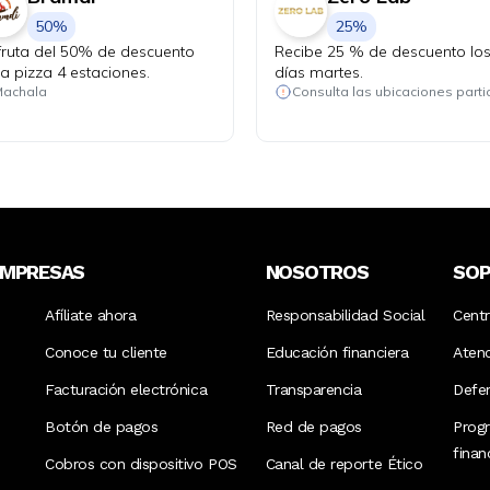
50%
25%
fruta del 50% de descuento
Recibe 25 % de descuento lo
la pizza 4 estaciones.
días martes.
achala
EMPRESAS
NOSOTROS
SO
Afíliate ahora
Responsabilidad Social
Cent
Conoce tu cliente
Educación financiera
Aten
Facturación electrónica
Transparencia
Defen
Botón de pagos
Red de pagos
Prog
fina
Cobros con dispositivo POS
Canal de reporte Ético