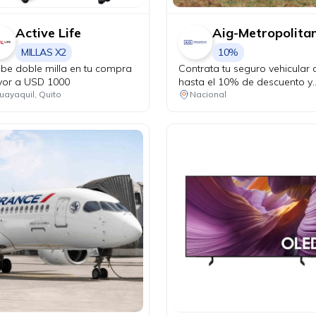
Active Life
Aig-Metropolita
MILLAS X2
10%
ibe doble milla en tu compra
Contrata tu seguro vehicular 
or a USD 1000
hasta el 10% de descuento y
recorre protegido en cada
uayaquil, Quito
Nacional
kilómetro. Adicionalmente, re
una revisión vehicular previo 
viaje o matriculación de tu au
sin costo adicional.