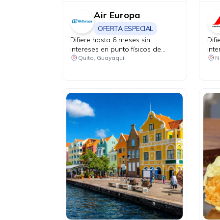
Air Europa
OFERTA ESPECIAL
Difiere hasta 6 meses sin
Dif
intereses en punto físicos de
inte
venta.
mes
Quito, Guayaquil
N
vent