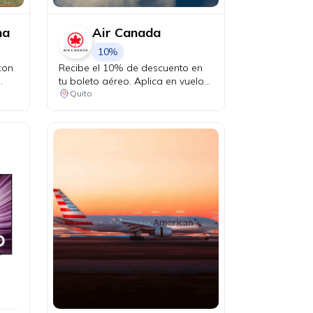
na
Air Canada
10%
con
Recibe el 10% de descuento en
tu boleto aéreo. Aplica en vuelos
desde Quito a Canadá y Estados
Quito
cibe
Unidos en conexión vía Bogotá.
a un
to