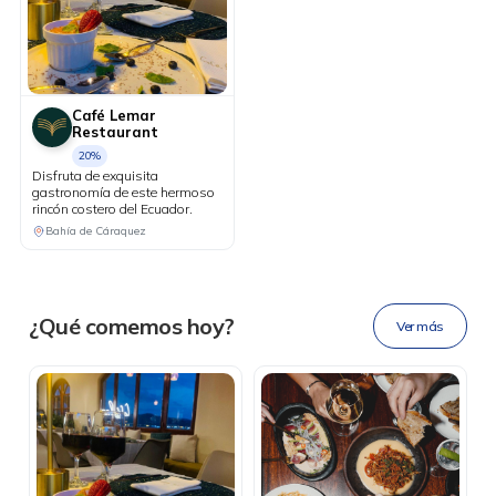
Café Lemar
Restaurant
20%
Disfruta de exquisita
gastronomía de este hermoso
rincón costero del Ecuador.
DESCÁRGALA
Bahía de Cáraquez
Ahora tus
blu benefits
en una
¿Qué comemos hoy?
Ver más
sola app.