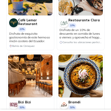
Café Lemar
Restaurante Clara
Restaurant
10%
20%
Disfruta de un 10% de
Disfruta de exquisita
descuento en comida de lunes
gastronomía de este hermoso
a viernes y aprovecha el happy
rincón costero del Ecuador.
hour 3x2 en cócteles del día, de
Consulta las ubicaciones participantes
lunes a jueves.
Bahía de Cáraquez
Bizi Bizi
Bramdi
50%
50%