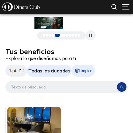
SOLICITAR TARJETA
CONOCE MÁS
Pasar al contenido principal
Tus beneficios
Explora lo que diseñamos para ti.
Todas las ciudades
A-Z
Limpiar