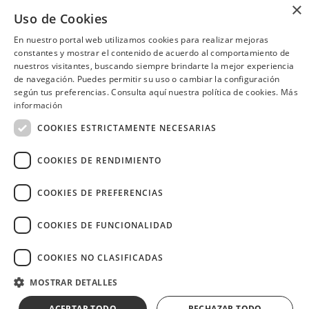
Recibe el 50% de descuento en
Disfruta del 50% de descuento
×
toda la carta los días martes.
en la pizza 4 estaciones.
Uso de Cookies
Consulta las ubicaciones participantes
Machala
En nuestro portal web utilizamos cookies para realizar mejoras
constantes y mostrar el contenido de acuerdo al comportamiento de
nuestros visitantes, buscando siempre brindarte la mejor experiencia
de navegación. Puedes permitir su uso o cambiar la configuración
según tus preferencias. Consulta aquí nuestra política de cookies.
Más
¿Necesitas ayuda?
(02) 298 1300
información
COOKIES ESTRICTAMENTE NECESARIAS
COOKIES DE RENDIMIENTO
COOKIES DE PREFERENCIAS
Image
COOKIES DE FUNCIONALIDAD
COOKIES NO CLASIFICADAS
Copyright © 2026 Diners Club Ecuador.
MOSTRAR DETALLES
Derechos reservados.
ACEPTAR TODO
RECHAZAR TODO