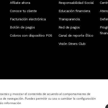
Afíliate ahora
Responsabilidad Social
Cent
Conoce tu cliente
Educación financiera
Aten
Facturación electrónica
Transparencia
Defen
Botón de pagos
Red de pagos
Prog
fina
Cobros con dispositivo POS
Canal de reporte Ético
Visión Diners Club
nstantes y mostrar el contenido de acuerdo al comportamiento de
ia de navegación. Puedes permitir su uso o cambiar la configuración
ás información