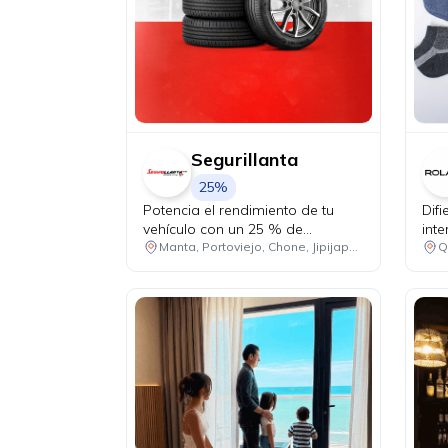
Segurillanta
25%
Potencia el rendimiento de tu
Dif
vehículo con un 25 % de
inte
descuento en llantas, baterías y
Manta, Portoviejo, Chone, Jipijapa, Guayaquil, Santa Elena, El Empalme
lubricantes, y accede a una
revisión sin costo de 7 puntos
claves para conducir con mayor
seguridad y tranquilidad.