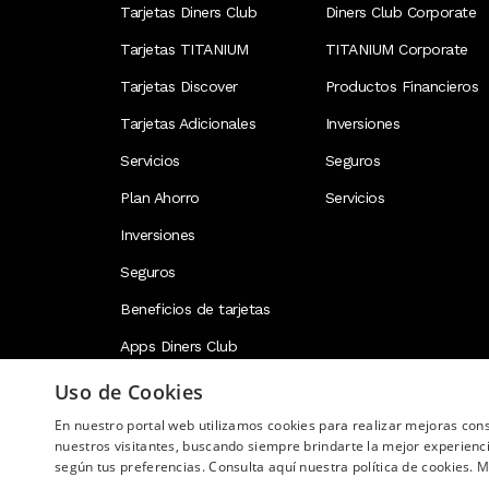
Tarjetas Diners Club
Diners Club Corporate
Tarjetas TITANIUM
TITANIUM Corporate
Tarjetas Discover
Productos Financieros
Tarjetas Adicionales
Inversiones
Servicios
Seguros
Plan Ahorro
Servicios
Inversiones
Seguros
Beneficios de tarjetas
Apps Diners Club
Uso de Cookies
En nuestro portal web utilizamos cookies para realizar mejoras co
Image
nuestros visitantes, buscando siempre brindarte la mejor experienc
según tus preferencias. Consulta aquí nuestra política de cookies.
M