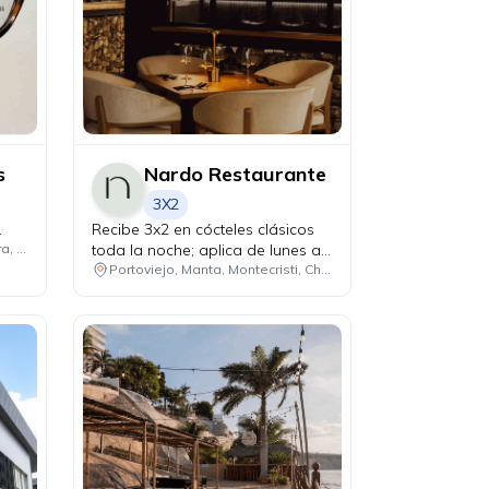
s
Nardo Restaurante
3X2
.
Recibe 3x2 en cócteles clásicos
toda la noche; aplica de lunes a
Quito, Guayaquil, Cuenca, Ibarra, Manta, Machala, Ambato
miércoles.
Portoviejo, Manta, Montecristi, Chone