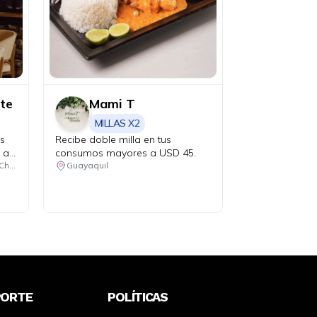
te
Mami T
MILLAS X2
os
Recibe doble milla en tus
 a
consumos mayores a USD 45.
Portoviejo, Manta, Montecristi, Chone
Guayaquil
PORTE
POLÍTICAS