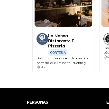
La Nonna
Ristorante E
Pizzeria
Ele
CORTESÍA
cóc
rec
M
Disfruta un limoncello italiano de
cal
cortesía al culminar tu cuenta y
com
haz que tu velada tenga un final
Manta
USD
perfecto.
Clu
PERSONAS