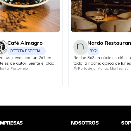
Café Almagro
Nardo Restauran
OFERTA ESPECIAL.
3X2
va tus jueves con un 2x1 en
Recibe 3x2 en cócteles clásic
teles de autor. Siente el placer
toda la noche; aplica de lunes
onfortante de una bebida
miércoles.
anta, Portoviejo
iente de cortesía al realizar
pras iguales o superiores a
 25 con tus tarjetas Diners
b.
EMPRESAS
NOSOTROS
SO