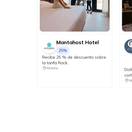
Mantahost Hotel
25%
Recibe 25 % de descuento sobre
la tarifa Rack.
Manta
Disf
cort
haz
M
perf