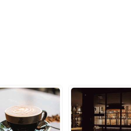
Ahora tus
blu benefits
una sola app.