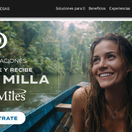
 destino
Navegación principal
ESAS
Soluciones para ti
Beneficios
Experiencias