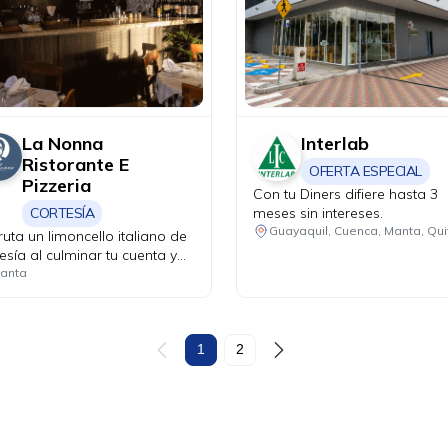
La Nonna
Interlab
Ristorante E
OFERTA ESPECIAL
Pizzeria
Con tu Diners difiere hasta 3
CORTESÍA
meses sin intereses.
ruta un limoncello italiano de
esía al culminar tu cuenta y
 que tu velada tenga un final
anta
ecto.
1
2