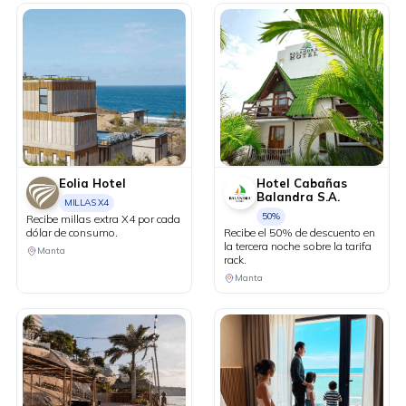
Eolia Hotel
Hotel Cabañas
Balandra S.A.
MILLAS X4
50%
Recibe millas extra X4 por cada
dólar de consumo.
Recibe el 50% de descuento en
la tercera noche sobre la tarifa
Manta
rack.
Manta