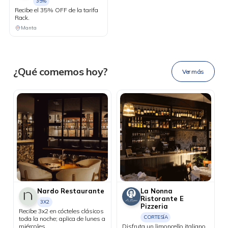
35%
Recibe el 35% OFF de la tarifa
Rack.
DESCÁRGALA
Manta
Ahora tus
blu benefits
en una
¿Qué comemos hoy?
Ver más
sola app.
Nardo Restaurante
La Nonna
Ristorante E
3X2
Pizzeria
Recibe 3x2 en cócteles clásicos
CORTESÍA
toda la noche; aplica de lunes a
miércoles.
Disfruta un limoncello italiano