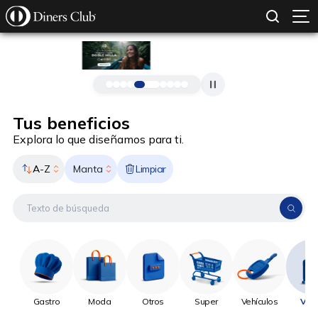
SOLICITAR TARJETA
CONOCE MÁS
Pasar al contenido principal
Tus beneficios
Explora lo que diseñamos para ti.
A-Z
Limpiar
Manta
Gastro
Moda
Otros
Super
Vehículos
Viaj