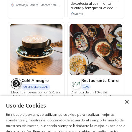
de cortesía al culminar tu
Portoviejo, Manta, Montecristi, Chone
cuenta y haz que tu velada
tenga un final perfecto.
Manta
Café Almagro
Restaurante Clara
OFERTA ESPECIAL.
10%
Eleva tus jueves con un 2x1 en
Disfruta de un 10% de
cócteles de autor. Siente el
descuento en comida de lunes
×
placer reconfortante de una
a viernes y aprovecha el happy
Uso de Cookies
bebida caliente de cortesía al
hour 3x2 en cócteles del día, de
Manta, Portoviejo
Consulta las ubicaciones participantes
realizar compras iguales o
lunes a jueves.
En nuestro portal web utilizamos cookies para realizar mejoras
superiores a USD 25 con tus
tarjetas Diners Club.
constantes y mostrar el contenido de acuerdo al comportamiento de
nuestros visitantes, buscando siempre brindarte la mejor experiencia
de navegación. Puedes permitir su uso o cambiar la configuración