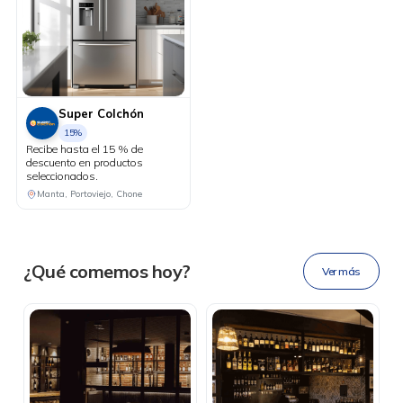
Super Colchón
15%
Recibe hasta el 15 % de
descuento en productos
seleccionados.
DESCÁRGALA
Manta, Portoviejo, Chone
Ahora tus
blu benefits
en una
¿Qué comemos hoy?
Ver más
sola app.