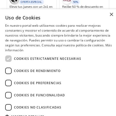
OFERTA ESPECIAL.
50%
Eleva tus jueves con un 2x1 en
Recibe 50 % de descuento en
cócteles de autor. Siente el
toda la carta todos los días
×
placer reconfortante de una
martes.
Uso de Cookies
bebida caliente de cortesía al
Manta, Portoviejo
Consulta las ubicaciones participantes
realizar compras iguales o
En nuestro portal web utilizamos cookies para realizar mejoras
superiores a USD 25 con tus
tarjetas Diners Club.
constantes y mostrar el contenido de acuerdo al comportamiento de
nuestros visitantes, buscando siempre brindarte la mejor experiencia
de navegación. Puedes permitir su uso o cambiar la configuración
según tus preferencias. Consulta aquí nuestra política de cookies.
Más
¿Necesitas ayuda?
(02) 298 1300
información
COOKIES ESTRICTAMENTE NECESARIAS
COOKIES DE RENDIMIENTO
COOKIES DE PREFERENCIAS
Image
COOKIES DE FUNCIONALIDAD
COOKIES NO CLASIFICADAS
Copyright © 2026 Diners Club Ecuador.