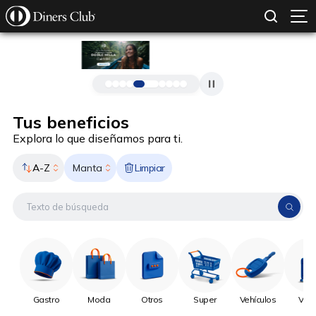
SOLICITAR TARJETA
CONOCE MÁS
Pasar al contenido principal
Tus beneficios
Explora lo que diseñamos para ti.
A-Z
Limpiar
Manta
Gastro
Moda
Otros
Super
Vehículos
Viaj