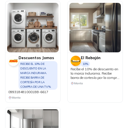
Descuentos Jomas
El Rebajón
RECIBE EL 10% DE
10%
DESCUENTO EN LA
Recibe el 10% de descuento en
MARCA INDURAMA.
la marca Indurama. Recibe
barra de cortesía por la compra
RECIBE BARRA DE
de una TV.
CORTESÍA POR LA
Manta
COMPRA DE UNA TV.%
0993184810001BB-6617
Manta