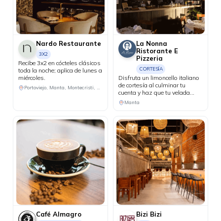
Nardo Restaurante
La Nonna
Ristorante E
3X2
Pizzeria
Recibe 3x2 en cócteles clásicos
CORTESÍA
toda la noche; aplica de lunes a
miércoles.
Disfruta un limoncello italiano
de cortesía al culminar tu
Portoviejo, Manta, Montecristi, Chone
cuenta y haz que tu velada
tenga un final perfecto.
Manta
Café Almagro
Bizi Bizi