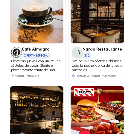
Café Almagro
Nardo Restaurante
OFERTA ESPECIAL.
3X2
Eleva tus jueves con un 2x1 en
Recibe 3x2 en cócteles clásicos
cócteles de autor. Siente el
toda la noche; aplica de lunes a
placer reconfortante de una
miércoles.
bebida caliente de cortesía al
Manta, Portoviejo
Portoviejo, Manta, Montecristi, Chone
realizar compras iguales o
superiores a USD 25 con tus
tarjetas Diners Club.