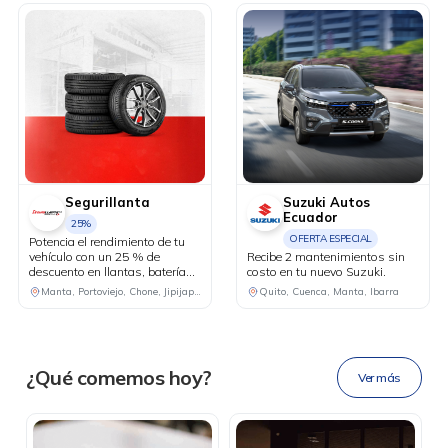
Segurillanta
Suzuki Autos
Ecuador
25%
OFERTA ESPECIAL
Potencia el rendimiento de tu
vehículo con un 25 % de
Recibe 2 mantenimientos sin
descuento en llantas, baterías
costo en tu nuevo Suzuki.
DESCÁRGALA
y lubricantes, y accede a una
Manta, Portoviejo, Chone, Jipijapa, Guayaquil, Santa Elena, El Empalme
Quito, Cuenca, Manta, Ibarra
revisión sin costo de 7 puntos
claves para conducir con mayor
seguridad y tranquilidad.
Ahora tus
blu benefits
en una
¿Qué comemos hoy?
Ver más
sola app.