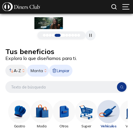
SOLICITAR TARJETA
CONOCE MÁS
Pasar al contenido principal
Tus beneficios
Explora lo que diseñamos para ti.
A-Z
Limpiar
Manta
Gastro
Moda
Otros
Super
Vehículos
Viaj