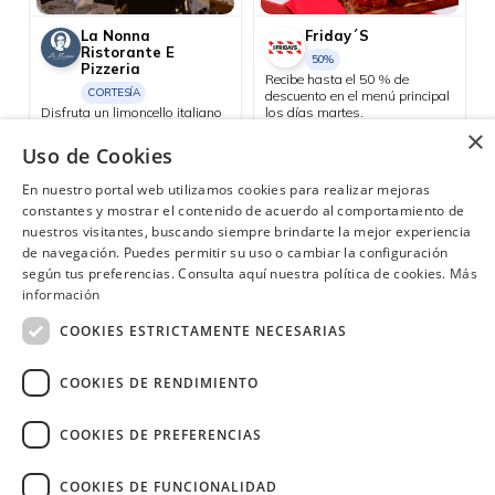
La Nonna
Friday´S
Ristorante E
50%
Pizzeria
Recibe hasta el 50 % de
CORTESÍA
descuento en el menú principal
Disfruta un limoncello italiano
los días martes.
de cortesía al culminar tu
×
Quito
cuenta y haz que tu velada
Uso de Cookies
tenga un final perfecto.
Manta
En nuestro portal web utilizamos cookies para realizar mejoras
constantes y mostrar el contenido de acuerdo al comportamiento de
nuestros visitantes, buscando siempre brindarte la mejor experiencia
de navegación. Puedes permitir su uso o cambiar la configuración
según tus preferencias. Consulta aquí nuestra política de cookies.
Más
¿Necesitas ayuda?
(02) 298 1300
información
COOKIES ESTRICTAMENTE NECESARIAS
COOKIES DE RENDIMIENTO
COOKIES DE PREFERENCIAS
Image
COOKIES DE FUNCIONALIDAD