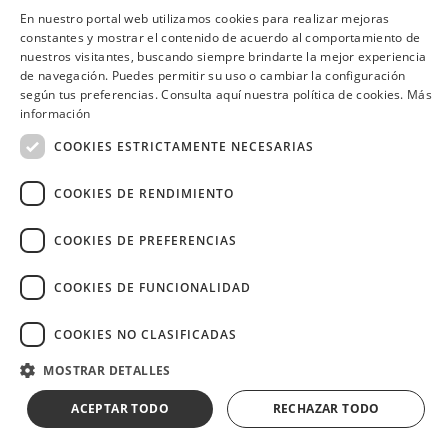
Guayaquil
En nuestro portal web utilizamos cookies para realizar mejoras
constantes y mostrar el contenido de acuerdo al comportamiento de
nuestros visitantes, buscando siempre brindarte la mejor experiencia
de navegación. Puedes permitir su uso o cambiar la configuración
según tus preferencias. Consulta aquí nuestra política de cookies.
Más
¿Necesitas ayuda?
(02) 298 1300
información
COOKIES ESTRICTAMENTE NECESARIAS
COOKIES DE RENDIMIENTO
COOKIES DE PREFERENCIAS
Image
COOKIES DE FUNCIONALIDAD
COOKIES NO CLASIFICADAS
Copyright © 2026 Diners Club Ecuador.
MOSTRAR DETALLES
Derechos reservados.
ACEPTAR TODO
RECHAZAR TODO