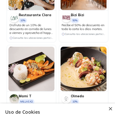
Restaurante Clara
Bizi Bizi
10%
50%
Disfruta de un 10% de
Recibe el 50% de descuento en
descuento en comida de lunes
toda la carta los días martes.
a viernes y aprovecha el happy
Consulta las ubicaciones participantes
hour 3x2 en cócteles del día, de
Consulta las ubicaciones participantes
lunes a jueves.
Mami T
Olmedo
MILLAS X2
10%
Recibe doble milla en tus
Recibe 10 % de descuento.
×
consumos mayores a USD 45.
Uso de Cookies
Guayaquil