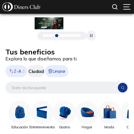
SOLICITAR TARJETA
CONOCE MÁS
Pasar al contenido principal
Tus beneficios
Explora lo que diseñamos para ti.
Ciudad
Z-A
Limpiar
Educación
Entretenimiento
Gastro
Hogar
Moda
Onli