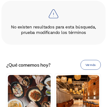
No existen resultados para esta búsqueda,
prueba modificando los términos
DESCÁRGALA
Ahora tus
blu benefits
en una
¿Qué comemos hoy?
Ver más
sola app.