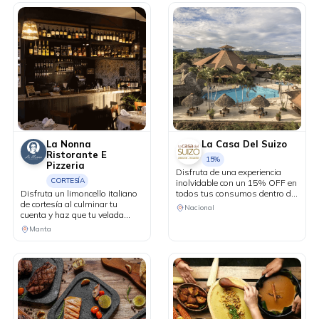
La Nonna
La Casa Del Suizo
Ristorante E
15%
Pizzeria
Disfruta de una experiencia
CORTESÍA
inolvidable con un 15% OFF en
Disfruta un limoncello italiano
todos tus consumos dentro del
de cortesía al culminar tu
hotel durante tu estadía. Válido
Nacional
cuenta y haz que tu velada
para reservas de mínimo 2
tenga un final perfecto.
noches y 2 personas.
Manta