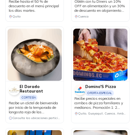
Recibe hasta el 50 % de
Obtén con tu Diners un 10%
descuento en el menú principal
OFF en alimentación y un 30%
los días martes.
de descuento en alojamiento
desde la segunda noche.
Quito
Cuenca
El Dorado
Domino'S Pizza
Restaurant
OFERTA ESPECIAL
CORTESÍA
Recibe precios especiales en
Recibe un cóctel de bienvenida
combos de pizza familiares y
por inicio de la temporada de
medianos. Promoción 1: 2
langosta roja de las
pizzas familiares hasta 4
Quito, Guayaquil, Cuenca, Ambato, Santo Domingo
Galápagos.
ingredientes + 1 bebida familiar
Consulta las ubicaciones participantes
por USD 25.50. Promoción 2: 2
pizzas medianas de 1
ingrediente + 1 bebida familiar
por USD 18.48.