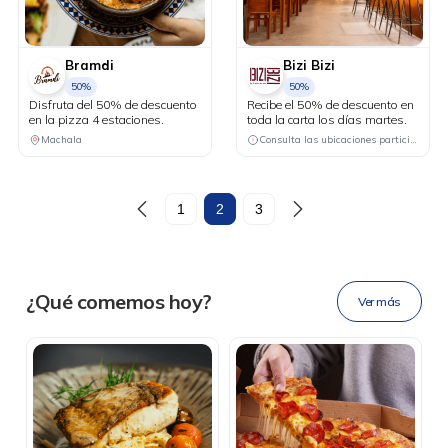
Bramdi
Bizi Bizi
50%
50%
Disfruta del 50% de descuento
Recibe el 50% de descuento en
en la pizza 4 estaciones.
toda la carta los días martes.
Machala
Consulta las ubicaciones participantes
DESCÁRGALA
1
2
3
Ahora tus
blu benefits
en una
¿Qué comemos hoy?
Ver más
sola app.