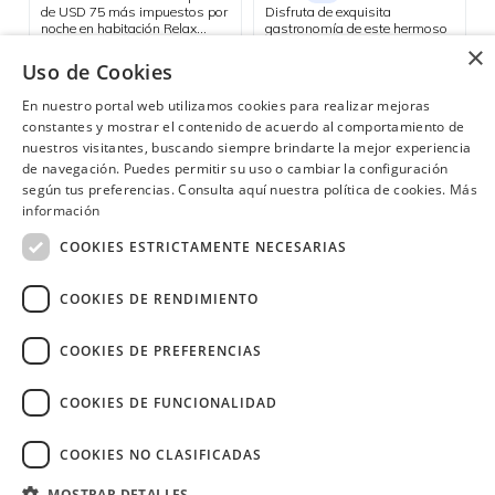
de USD 75 más impuestos por
Disfruta de exquisita
noche en habitación Relax
gastronomía de este hermoso
sencilla o doble.
rincón costero del Ecuador.
×
Consulta las ubicaciones participantes
Uso de Cookies
Bahía de Cáraquez
En nuestro portal web utilizamos cookies para realizar mejoras
constantes y mostrar el contenido de acuerdo al comportamiento de
nuestros visitantes, buscando siempre brindarte la mejor experiencia
de navegación. Puedes permitir su uso o cambiar la configuración
¿Necesitas ayuda?
(02) 298 1300
según tus preferencias. Consulta aquí nuestra política de cookies.
Más
información
COOKIES ESTRICTAMENTE NECESARIAS
COOKIES DE RENDIMIENTO
Image
COOKIES DE PREFERENCIAS
COOKIES DE FUNCIONALIDAD
COOKIES NO CLASIFICADAS
Copyright © 2026 Diners Club Ecuador.
Derechos reservados.
MOSTRAR DETALLES