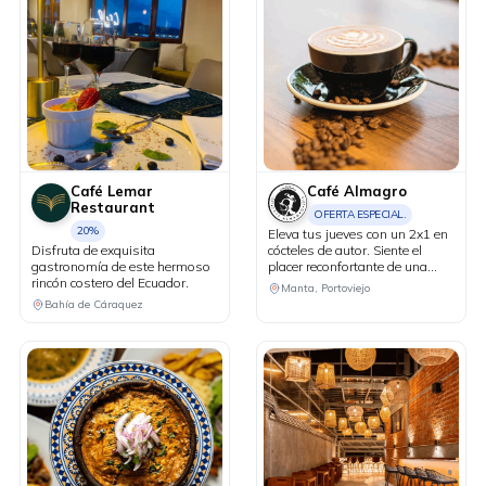
Café Lemar
Café Almagro
Restaurant
OFERTA ESPECIAL.
20%
Eleva tus jueves con un 2x1 en
Disfruta de exquisita
cócteles de autor. Siente el
gastronomía de este hermoso
placer reconfortante de una
rincón costero del Ecuador.
bebida caliente de cortesía al
Manta, Portoviejo
realizar compras iguales o
Bahía de Cáraquez
superiores a USD 25 con tus
tarjetas Diners Club.