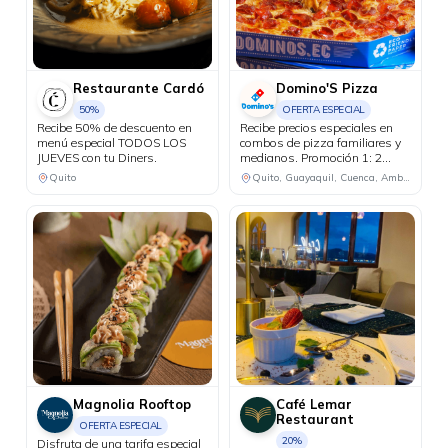
Restaurante Cardó
Domino'S Pizza
50%
OFERTA ESPECIAL
Recibe 50% de descuento en
Recibe precios especiales en
menú especial TODOS LOS
combos de pizza familiares y
JUEVES con tu Diners.
medianos. Promoción 1: 2
pizzas familiares hasta 4
Quito
Quito, Guayaquil, Cuenca, Ambato, Santo Domingo
ingredientes + 1 bebida
familiar por USD 25.50.
Promoción 2: 2 pizzas
medianas de 1 ingrediente + 1
bebida familiar por USD 18.48.
Magnolia Rooftop
Café Lemar
Restaurant
OFERTA ESPECIAL
20%
Disfruta de una tarifa especial