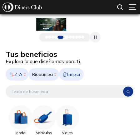
SOLICITAR TARJETA
CONOCE MÁS
Pasar al contenido principal
Tus beneficios
Explora lo que diseñamos para ti.
Z-A
Limpiar
Riobamba
Moda
Vehículos
Viajes