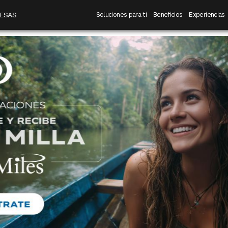
 destino
Navegación principal
ESAS
Soluciones para ti
Beneficios
Experiencias