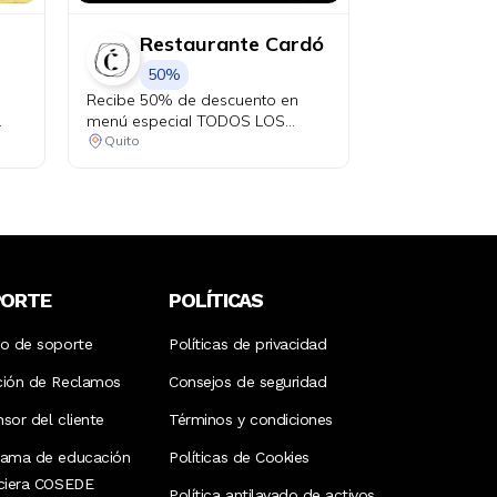
Restaurante Cardó
50%
Recibe 50% de descuento en
.
menú especial TODOS LOS
JUEVES con tu Diners.
Quito
PORTE
POLÍTICAS
ro de soporte
Políticas de privacidad
ción de Reclamos
Consejos de seguridad
sor del cliente
Términos y condiciones
rama de educación
Políticas de Cookies
nciera COSEDE
Política antilavado de activos