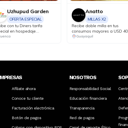
Uzhupud Garden
Anatto
OFERTA ESPECIAL
MILLAS X2
ibe con tu Diners tarifa
Recibe doble milla en tus
ecial en hospedaje.
consumos mayores a USD 40
itación matrimonial o doble,
uenca
Guayaquil
 2 niños de hasta 4 años por
 incluye desayuno e
uestos. Niños de 4 a 11 años
or adicional de $15 y de 12
s en adelante valor adicional
$25.
EMPRESAS
NOSOTROS
SO
Afíliate ahora
Responsabilidad Social
Cent
Conoce tu cliente
Educación financiera
Aten
Facturación electrónica
Transparencia
Defen
Botón de pagos
Red de pagos
Prog
fina
Cobros con dispositivo POS
Canal de reporte Ético