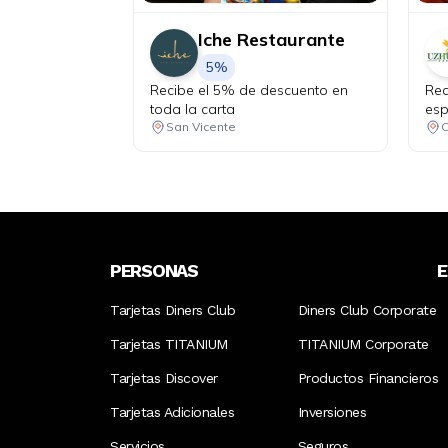
Iche Restaurante
5%
Recibe el 5% de descuento en
Rec
toda la carta
esp
Hab
San Vicente
C
más
$85
imp
val
año
de 
PERSONAS
Tarjetas Diners Club
Diners Club Corporate
Tarjetas TITANIUM
TITANIUM Corporate
Tarjetas Discover
Productos Financieros
Tarjetas Adicionales
Inversiones
Servicios
Seguros