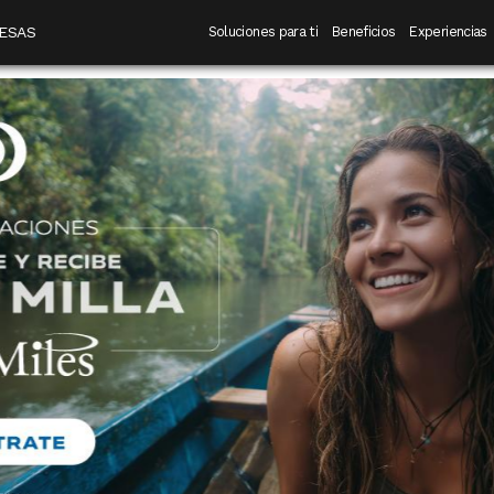
 destino
Navegación principal
ESAS
Soluciones para ti
Beneficios
Experiencias