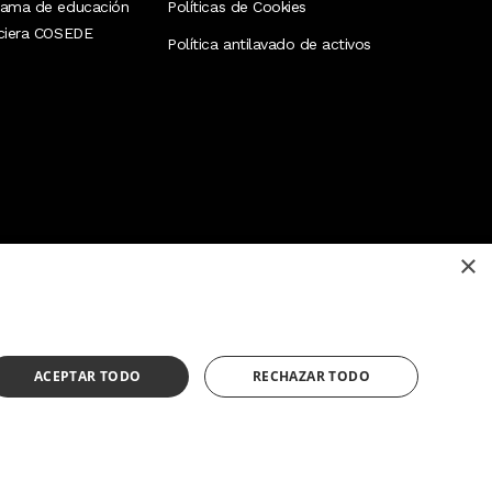
rama de educación
Políticas de Cookies
nciera COSEDE
Política antilavado de activos
×
¿Necesitas ayuda?
(02) 298 1300
ACEPTAR TODO
RECHAZAR TODO