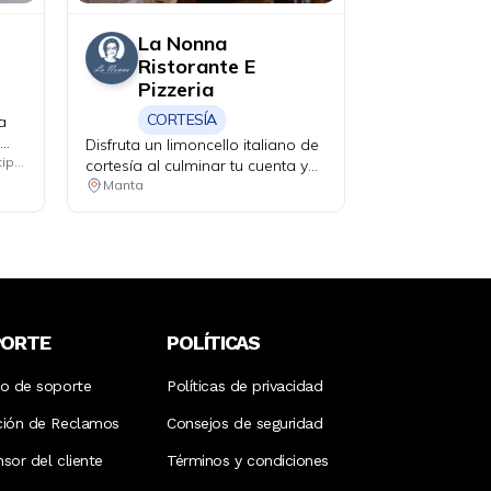
La Nonna
Ristorante E
Pizzeria
CORTESÍA
a
Disfruta un limoncello italiano de
os.
Consulta las ubicaciones participantes
cortesía al culminar tu cuenta y
haz que tu velada tenga un final
Manta
perfecto.
PORTE
POLÍTICAS
ro de soporte
Políticas de privacidad
ción de Reclamos
Consejos de seguridad
sor del cliente
Términos y condiciones