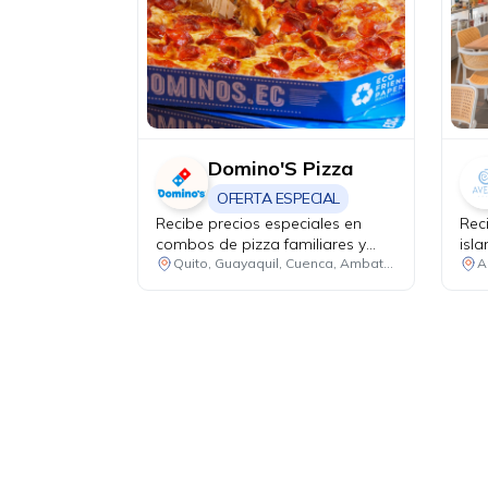
Domino'S Pizza
OFERTA ESPECIAL
Recibe precios especiales en
Rec
combos de pizza familiares y
isl
medianos. Promoción 1: 2 pizzas
Quito, Guayaquil, Cuenca, Ambato, Santo Domingo
A
familiares hasta 4 ingredientes +
1 bebida familiar por USD 25.50.
Promoción 2: 2 pizzas medianas
de 1 ingrediente + 1 bebida
familiar por USD 18.48.