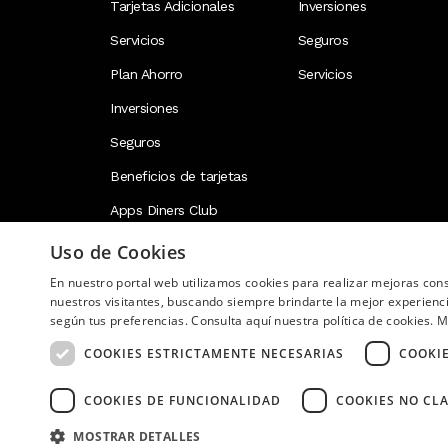
Tarjetas Adicionales
Inversiones
Servicios
Seguros
Plan Ahorro
Servicios
Inversiones
Seguros
Beneficios de tarjetas
Apps Diners Club
Uso de Cookies
En nuestro portal web utilizamos cookies para realizar mejoras co
Image
nuestros visitantes, buscando siempre brindarte la mejor experienc
según tus preferencias. Consulta aquí nuestra política de cookies.
M
COOKIES ESTRICTAMENTE NECESARIAS
COOKI
COOKIES DE FUNCIONALIDAD
COOKIES NO CLA
Copyright © 2026 Diners Club Ecuador. Derechos res
MOSTRAR DETALLES