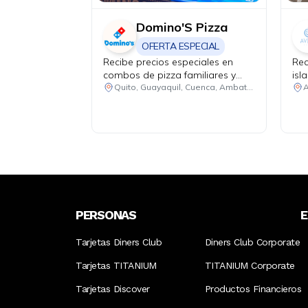
Domino'S Pizza
OFERTA ESPECIAL
Recibe precios especiales en
Rec
combos de pizza familiares y
isl
medianos. Promoción 1: 2 pizzas
Quito, Guayaquil, Cuenca, Ambato, Santo Domingo
familiares hasta 4 ingredientes +
1 bebida familiar por USD 25.50.
Promoción 2: 2 pizzas medianas
de 1 ingrediente + 1 bebida
familiar por USD 18.48.
PERSONAS
Tarjetas Diners Club
Diners Club Corporate
Tarjetas TITANIUM
TITANIUM Corporate
Tarjetas Discover
Productos Financieros