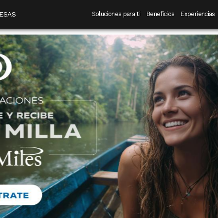
 destino
Navegación principal
ESAS
Soluciones para ti
Beneficios
Experiencias