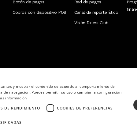
Botón de pagos
Red de pagos
Prog
fina
Cobros con dispositivo POS
Canal de reporte Ético
Visión Diners Club
nstantes y mostrar el contenido de acuerdo al comportamiento de
ia de navegación. Puedes permitir su uso o cambiar la configuración
ás información
ES DE RENDIMIENTO
COOKIES DE PREFERENCIAS
SIFICADAS
ervados.