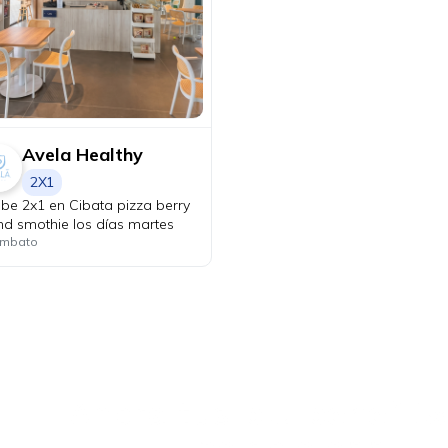
Avela Healthy
2X1
ibe 2x1 en Cibata pizza berry
and smothie los días martes
mbato
Ahora tus
blu benefits
una sola app.