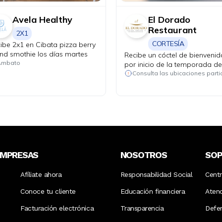
Avela Healthy
El Dorado
Restaurant
2X1
CORTESÍA
ibe 2x1 en Cibata pizza berry
and smothie los días martes
Recibe un cóctel de bienvenid
Ambato
por inicio de la temporada de
langosta roja de las Galápag
EMPRESAS
NOSOTROS
SO
Afíliate ahora
Responsabilidad Social
Cent
Conoce tu cliente
Educación financiera
Aten
Facturación electrónica
Transparencia
Defen