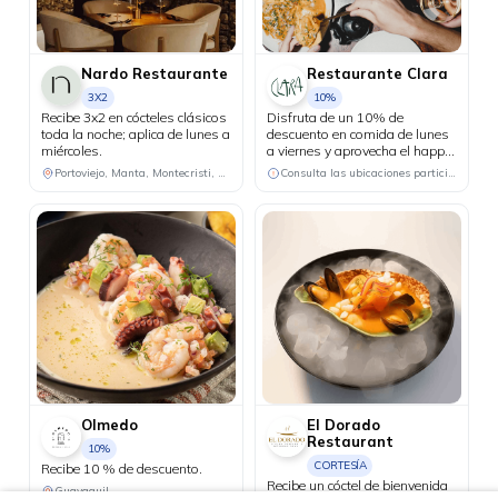
Nardo Restaurante
Restaurante Clara
3X2
10%
Recibe 3x2 en cócteles clásicos
Disfruta de un 10% de
toda la noche; aplica de lunes a
descuento en comida de lunes
miércoles.
a viernes y aprovecha el happy
hour 3x2 en cócteles del día, de
Portoviejo, Manta, Montecristi, Chone
Consulta las ubicaciones participantes
lunes a jueves.
Olmedo
El Dorado
Restaurant
10%
CORTESÍA
Recibe 10 % de descuento.
Recibe un cóctel de bienvenida
Guayaquil