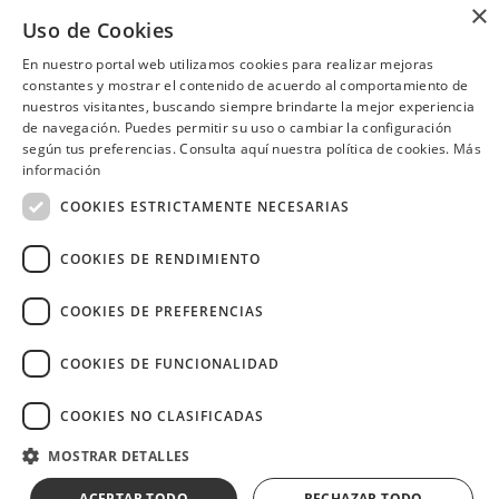
por inicio de la temporada de
×
langosta roja de las
Uso de Cookies
Galápagos.
Consulta las ubicaciones participantes
En nuestro portal web utilizamos cookies para realizar mejoras
constantes y mostrar el contenido de acuerdo al comportamiento de
nuestros visitantes, buscando siempre brindarte la mejor experiencia
de navegación. Puedes permitir su uso o cambiar la configuración
según tus preferencias. Consulta aquí nuestra política de cookies.
Más
¿Necesitas ayuda?
(02) 298 1300
información
COOKIES ESTRICTAMENTE NECESARIAS
COOKIES DE RENDIMIENTO
COOKIES DE PREFERENCIAS
Image
COOKIES DE FUNCIONALIDAD
COOKIES NO CLASIFICADAS
Copyright © 2026 Diners Club Ecuador.
MOSTRAR DETALLES
Derechos reservados.
ACEPTAR TODO
RECHAZAR TODO