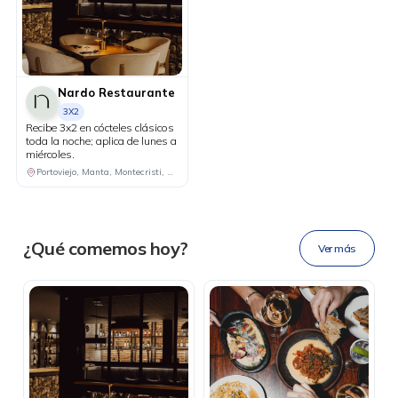
Nardo Restaurante
3X2
Recibe 3x2 en cócteles clásicos
toda la noche; aplica de lunes a
miércoles.
DESCÁRGALA
Portoviejo, Manta, Montecristi, Chone
Ahora tus
blu benefits
en una
¿Qué comemos hoy?
Ver más
sola app.