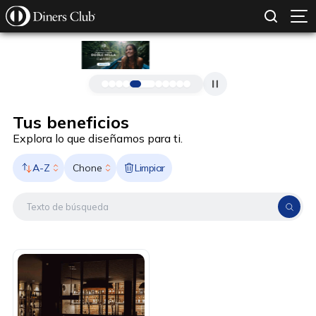
SOLICITAR TARJETA
CONOCE MÁS
Pasar al contenido principal
Tus beneficios
Explora lo que diseñamos para ti.
A-Z
Limpiar
Chone