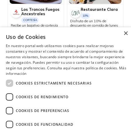
Los Troncos Fuegos
Restaurante Clara
Ancestrales
10%
CORTESÍA
Disfruta de un 10% de
Recibe un bajativo de cortesía
descuento en comida de lunes
los jueves en la sucursal
a viernes y aprovecha el happy
×
Quicentro.
hour 3x2 en cócteles del día, de
Uso de Cookies
Consulta las ubicaciones participantes
lunes a jueves.
Consulta las ubicaciones participantes
En nuestro portal web utilizamos cookies para realizar mejoras
constantes y mostrar el contenido de acuerdo al comportamiento de
nuestros visitantes, buscando siempre brindarte la mejor experiencia
de navegación. Puedes permitir su uso o cambiar la configuración
según tus preferencias. Consulta aquí nuestra política de cookies.
Más
¿Necesitas ayuda?
(02) 298 1300
información
COOKIES ESTRICTAMENTE NECESARIAS
COOKIES DE RENDIMIENTO
COOKIES DE PREFERENCIAS
Image
COOKIES DE FUNCIONALIDAD