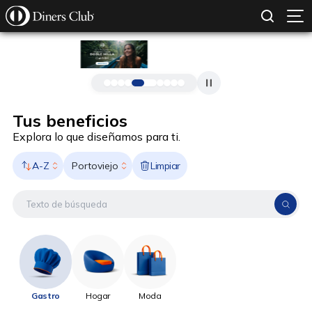
SOLICITAR TARJETA
CONOCE MÁS
Pasar al contenido principal
Tus beneficios
Explora lo que diseñamos para ti.
A-Z
Limpiar
Portoviejo
Gastro
Hogar
Moda