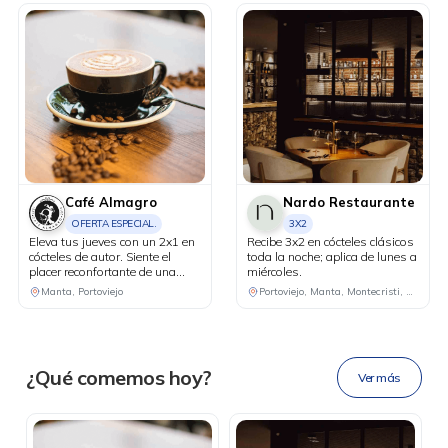
Café Almagro
Nardo Restaurante
OFERTA ESPECIAL.
3X2
Eleva tus jueves con un 2x1 en
Recibe 3x2 en cócteles clásicos
cócteles de autor. Siente el
toda la noche; aplica de lunes a
placer reconfortante de una
miércoles.
DESCÁRGALA
bebida caliente de cortesía al
Manta, Portoviejo
Portoviejo, Manta, Montecristi, Chone
realizar compras iguales o
superiores a USD 25 con tus
tarjetas Diners Club.
Ahora tus
blu benefits
en una
¿Qué comemos hoy?
Ver más
sola app.