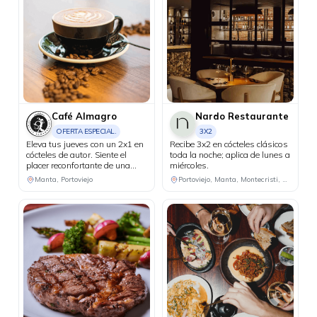
Café Almagro
Nardo Restaurante
OFERTA ESPECIAL.
3X2
Eleva tus jueves con un 2x1 en
Recibe 3x2 en cócteles clásicos
cócteles de autor. Siente el
toda la noche; aplica de lunes a
placer reconfortante de una
miércoles.
bebida caliente de cortesía al
Manta, Portoviejo
Portoviejo, Manta, Montecristi, Chone
realizar compras iguales o
superiores a USD 25 con tus
tarjetas Diners Club.