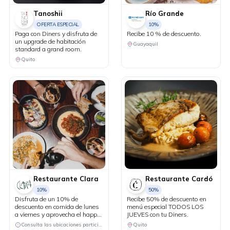
Tanoshii
Río Grande
OFERTA ESPECIAL
10%
Paga con Diners y disfruta de
Recibe 10 % de descuento.
un upgrade de habitación
Guayaquil
standard a grand room.
Quito
Restaurante Clara
Restaurante Cardó
10%
50%
Disfruta de un 10% de
Recibe 50% de descuento en
descuento en comida de lunes
menú especial TODOS LOS
a viernes y aprovecha el happy
JUEVES con tu Diners.
hour 3x2 en cócteles del día, de
Consulta las ubicaciones participantes
Quito
lunes a jueves.