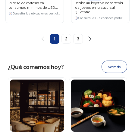
la casa de cortesía en
Recibe un bajativo de cortesía
consumos mínimos de USD
los jueves en la sucursal
130.
Quicentro.
Consulta las ubicaciones participantes
Consulta las ubicaciones participantes
DESCÁRGALA
1
2
3
Ahora tus
blu benefits
en una
¿Qué comemos hoy?
Ver más
sola app.