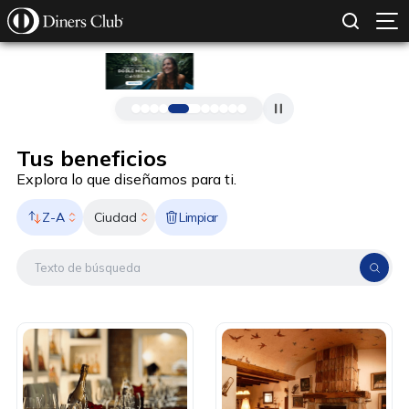
SOLICITAR TARJETA
CONOCE MÁS
Pasar al contenido principal
Tus beneficios
Explora lo que diseñamos para ti.
Z-A
Limpiar
Ciudad