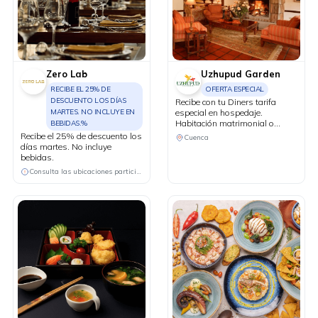
Zero Lab
Uzhupud Garden
RECIBE EL 25% DE
OFERTA ESPECIAL
DESCUENTO LOS DÍAS
Recibe con tu Diners tarifa
MARTES. NO INCLUYE EN
especial en hospedaje.
Habitación matrimonial o
BEBIDAS.%
doble, más 2 niños de hasta 4
Recibe el 25% de descuento los
Cuenca
años por $85 incluye desayuno
días martes. No incluye
e impuestos. Niños de 4 a 11
bebidas.
años valor adicional de $15 y
Consulta las ubicaciones participantes
de 12 años en adelante valor
adicional de $25.