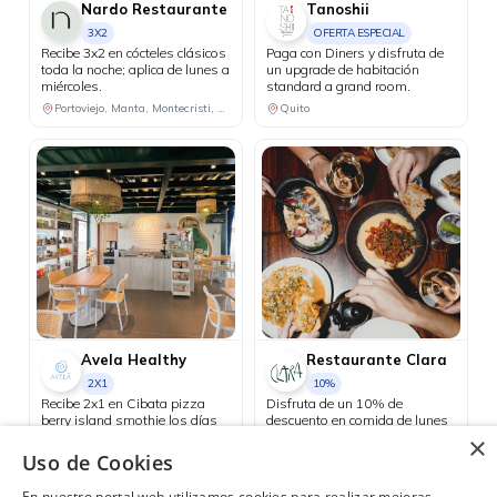
Nardo Restaurante
Tanoshii
3X2
OFERTA ESPECIAL
Recibe 3x2 en cócteles clásicos
Paga con Diners y disfruta de
toda la noche; aplica de lunes a
un upgrade de habitación
miércoles.
standard a grand room.
Portoviejo, Manta, Montecristi, Chone
Quito
Avela Healthy
Restaurante Clara
2X1
10%
Recibe 2x1 en Cibata pizza
Disfruta de un 10% de
berry island smothie los días
descuento en comida de lunes
martes
a viernes y aprovecha el happy
×
hour 3x2 en cócteles del día, de
Uso de Cookies
Ambato
Consulta las ubicaciones participantes
lunes a jueves.
En nuestro portal web utilizamos cookies para realizar mejoras