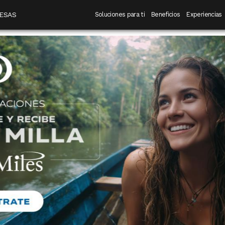
 destino
Navegación principal
ESAS
Soluciones para ti
Beneficios
Experiencias