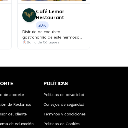
Café Lemar
Restaurant
20%
Disfruta de exquisita
gastronomía de este hermoso
rincón costero del Ecuador.
Bahía de Cáraquez
PORTE
POLÍTICAS
ro de soporte
Políticas de privacidad
ción de Reclamos
Consejos de seguridad
sor del cliente
Términos y condiciones
rama de educación
Políticas de Cookies