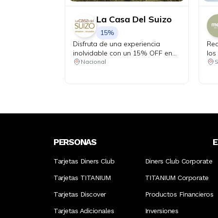
La Casa Del Suizo
15%
Disfruta de una experiencia
Rec
inolvidable con un 15% OFF en
los
todos tus consumos dentro del
Nacional
hotel durante tu estadía. Válido
para reservas de mínimo 2
noches y 2 personas.
PERSONAS
Tarjetas Diners Club
Diners Club Corporate
Tarjetas TITANIUM
TITANIUM Corporate
Tarjetas Discover
Productos Financieros
Tarjetas Adicionales
Inversiones