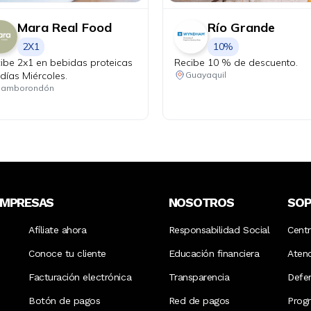
Mara Real Food
Río Grande
2X1
10%
ibe 2x1 en bebidas proteicas
Recibe 10 % de descuento.
 días Miércoles.
Guayaquil
Samborondón
EMPRESAS
NOSOTROS
SO
Afíliate ahora
Responsabilidad Social
Cent
Conoce tu cliente
Educación financiera
Aten
Facturación electrónica
Transparencia
Defen
Botón de pagos
Red de pagos
Prog