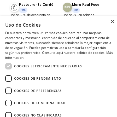
Restaurante Cardó
Mara Real Food
50%
2X1
Recibe 50% de descuento en
Recibe 2x1 en bebidas
menú especial TODOS LOS
proteicas los días Miércoles.
×
JUEVES con tu Diners.
Uso de Cookies
Samborondón
Quito
En nuestro portal web utilizamos cookies para realizar mejoras
constantes y mostrar el contenido de acuerdo al comportamiento de
nuestros visitantes, buscando siempre brindarte la mejor experiencia
de navegación. Puedes permitir su uso o cambiar la configuración
según tus preferencias. Consulta aquí nuestra política de cookies.
Más
¿Necesitas ayuda?
(02) 298 1300
información
COOKIES ESTRICTAMENTE NECESARIAS
COOKIES DE RENDIMIENTO
COOKIES DE PREFERENCIAS
Image
COOKIES DE FUNCIONALIDAD
COOKIES NO CLASIFICADAS