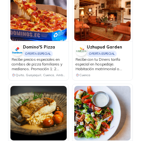
Domino'S Pizza
Uzhupud Garden
OFERTA ESPECIAL
OFERTA ESPECIAL
Recibe precios especiales en
Recibe con tu Diners tarifa
combos de pizza familiares y
especial en hospedaje.
medianos. Promoción 1: 2
Habitación matrimonial o
pizzas familiares hasta 4
doble, más 2 niños de hasta 4
Quito, Guayaquil, Cuenca, Ambato, Santo Domingo
Cuenca
ingredientes + 1 bebida
años por $85 incluye desayuno
familiar por USD 25.50.
e impuestos. Niños de 4 a 11
Promoción 2: 2 pizzas
años valor adicional de $15 y
medianas de 1 ingrediente + 1
de 12 años en adelante valor
bebida familiar por USD 18.48.
adicional de $25.