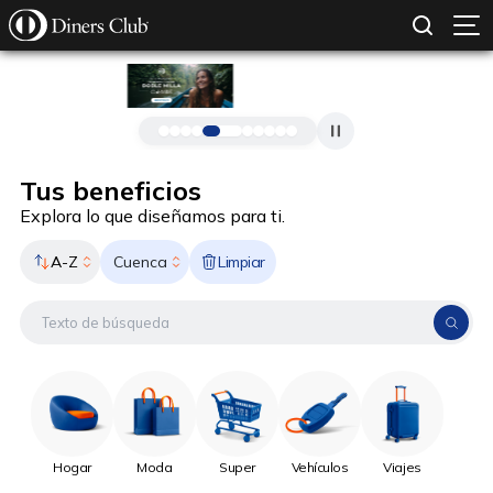
SOLICITAR TARJETA
CONOCE MÁS
Pasar al contenido principal
Tus beneficios
Explora lo que diseñamos para ti.
A-Z
Limpiar
Cuenca
Hogar
Moda
Super
Vehículos
Viajes