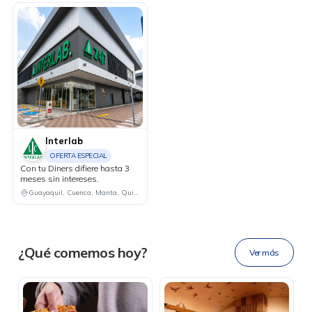
Interlab
OFERTA ESPECIAL
Con tu Diners difiere hasta 3
meses sin intereses.
DESCÁRGALA
Guayaquil, Cuenca, Manta, Quito, Machala
Ahora tus
blu benefits
en una
¿Qué comemos hoy?
Ver más
sola app.