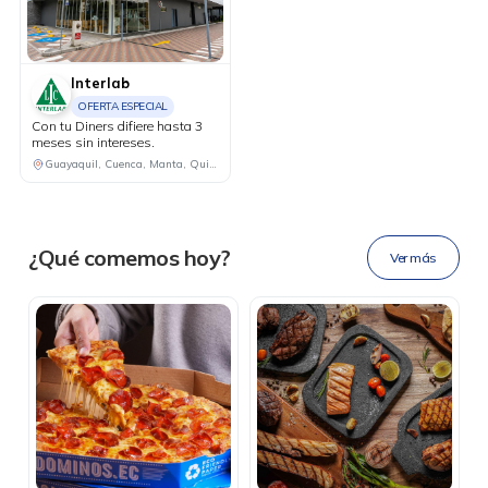
Interlab
OFERTA ESPECIAL
Con tu Diners difiere hasta 3
meses sin intereses.
DESCÁRGALA
Guayaquil, Cuenca, Manta, Quito, Machala
Ahora tus
blu benefits
en una
¿Qué comemos hoy?
Ver más
sola app.