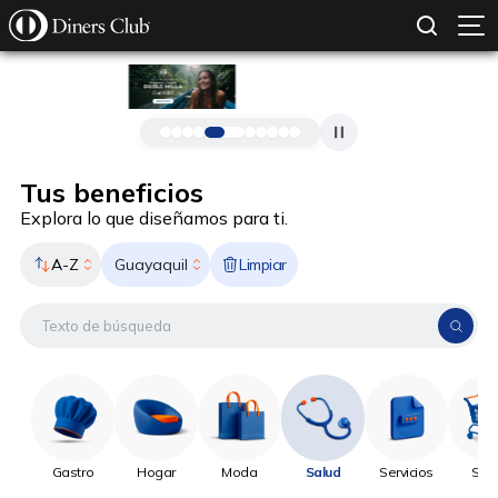
SOLICITAR TARJETA
CONOCE MÁS
Pasar al contenido principal
Tus beneficios
Explora lo que diseñamos para ti.
A-Z
Limpiar
Guayaquil
Gastro
Hogar
Moda
Salud
Servicios
Sup