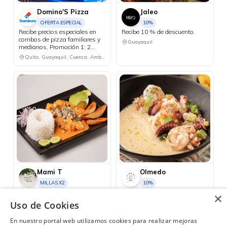
Domino'S Pizza
Jaleo
OFERTA ESPECIAL
10%
Recibe precios especiales en
Recibe 10 % de descuento.
combos de pizza familiares y
Guayaquil
medianos. Promoción 1: 2
pizzas familiares hasta 4
Quito, Guayaquil, Cuenca, Ambato, Santo Domingo
ingredientes + 1 bebida
familiar por USD 25.50.
Promoción 2: 2 pizzas
medianas de 1 ingrediente + 1
bebida familiar por USD 18.48.
Mami T
Olmedo
MILLAS X2
10%
Recibe doble milla en tus
Recibe 10 % de descuento.
×
consumos mayores a USD 45.
Guayaquil
Uso de Cookies
Guayaquil
En nuestro portal web utilizamos cookies para realizar mejoras