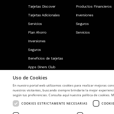
Tarjetas Discover
Productos Financieros
Tarjetas Adicionales
Inversiones
Servicios
Seguros
Plan Ahorro
Servicios
Inversiones
Seguros
Beneficios de tarjetas
Apps Diners Club
Uso de Cookies
En nuestro portal web utilizamos cookies para realizar mejoras co
Image
nuestros visitantes, buscando siempre brindarte la mejor experienc
según tus preferencias. Consulta aquí nuestra política de cookies.
M
COOKIES ESTRICTAMENTE NECESARIAS
COOKI