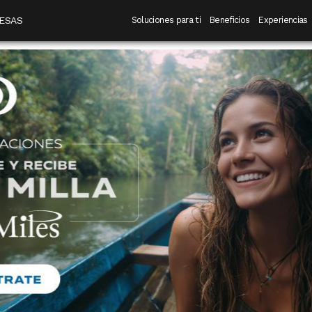
 destino
Navegación principal
ESAS
Soluciones para ti
Beneficios
Experiencias