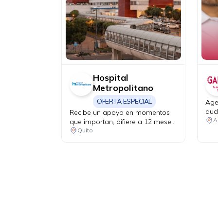
Hospital
Metropolitano
OFERTA ESPECIAL
Age
aud
Recibe un apoyo en momentos
aud
A
que importan, difiere a 12 meses
des
sin intereses en los servicios del
Quito
Centro de Cáncer MetroVida.