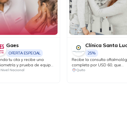
Gaes
Clínica Santa Lu
OFERTA ESPECIAL
25%
nda tu cita y recibe una
Recibe la consulta oftalmológ
iometría y prueba de equipos
completa por USD 60, que
itivos sin costo, más 20% de
incluye evaluación con Maya 
 Nivel Nacional
Quito
cuento en tu primera compra.
costo. 25% de descuento en
lentes oftálmicos de armazón
10% de descuento en lentes 
contacto. 25% de descuento 
exámenes complementarios.
15% de descuento en cirugía
refractivas para pacientes
candidatos.
Ahora tus
blu benefits