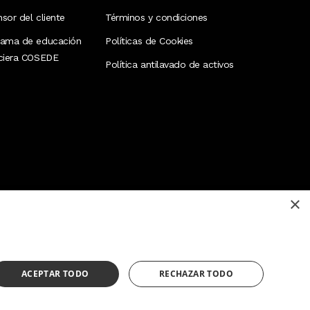
sor del cliente
Términos y condiciones
rama de educación
Políticas de Cookies
nciera COSEDE
Política antilavado de activos
×
¿Necesitas ayuda?
(02) 298 1300
ACEPTAR TODO
RECHAZAR TODO