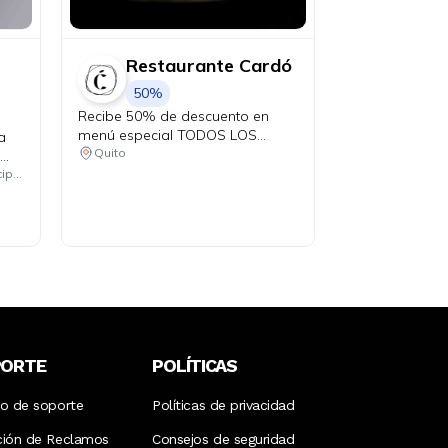
Restaurante Cardó
50%
Recibe 50% de descuento en
menú especial TODOS LOS
a
JUEVES con tu Diners.
Quito
os.
Consulta las ubicaciones participantes
PORTE
POLÍTICAS
ro de soporte
Políticas de privacidad
ción de Reclamos
Consejos de seguridad