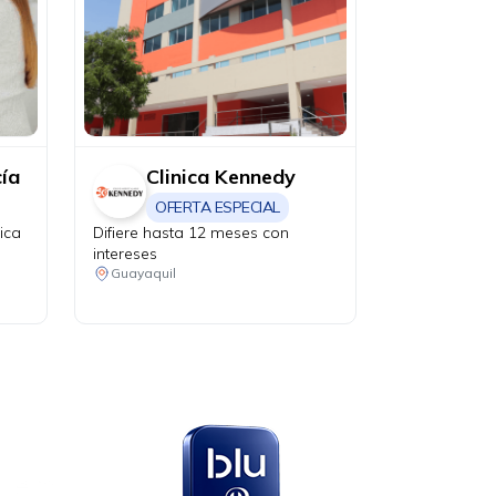
cía
Clinica Kennedy
OFERTA ESPECIAL
ica
Difiere hasta 12 meses con
intereses
sin
Guayaquil
.
de
en
s
en