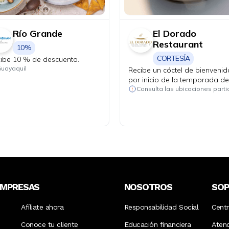
Río Grande
El Dorado
Restaurant
10%
CORTESÍA
ibe 10 % de descuento.
uayaquil
Recibe un cóctel de bienvenid
por inicio de la temporada de
langosta roja de las Galápag
EMPRESAS
NOSOTROS
SO
Afíliate ahora
Responsabilidad Social
Cent
Conoce tu cliente
Educación financiera
Aten