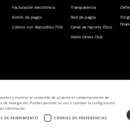
Facturación electrónica
Transparencia
Defen
Botón de pagos
Red de pagos
Prog
fina
Cobros con dispositivo POS
Canal de reporte Ético
Visión Diners Club
nstantes y mostrar el contenido de acuerdo al comportamiento de
ia de navegación. Puedes permitir su uso o cambiar la configuración
ás información
ES DE RENDIMIENTO
COOKIES DE PREFERENCIAS