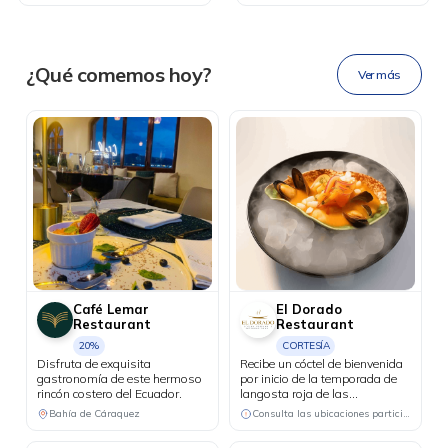
Ahora tus
blu benefits
en una
¿Qué comemos hoy?
Ver más
sola app.
Café Lemar
El Dorado
Restaurant
Restaurant
20%
CORTESÍA
Disfruta de exquisita
Recibe un cóctel de bienvenida
gastronomía de este hermoso
por inicio de la temporada de
rincón costero del Ecuador.
langosta roja de las
Galápagos.
Bahía de Cáraquez
Consulta las ubicaciones participantes