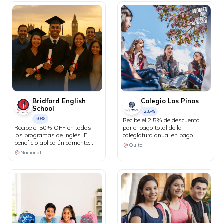
Bridford English
Colegio Los Pinos
School
2.5%
50%
Recibe el 2.5% de descuento
Recibe el 50% OFF en todos
por el pago total de la
los programas de inglés. El
colegiatura anual en pago
beneficio aplica únicamente
corriente, no acumulable con
Quito
durante la primera asesoría.
otros beneficios. El descuento
Nacional
Válido del 1 de julio al 31 de
aplica solo en el valor de las
agosto.
pensiones.