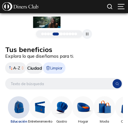
SOLICITAR TARJETA
CONOCE MÁS
Pasar al contenido principal
Tus beneficios
Explora lo que diseñamos para ti.
Ciudad
A-Z
Limpiar
Educación
Entretenimiento
Gastro
Hogar
Moda
Onli