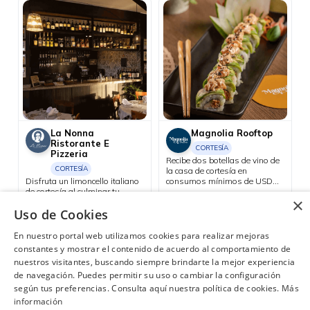
La Nonna
Magnolia Rooftop
Ristorante E
CORTESÍA
Pizzeria
Recibe dos botellas de vino de
CORTESÍA
la casa de cortesía en
Disfruta un limoncello italiano
consumos mínimos de USD
de cortesía al culminar tu
130.
Consulta las ubicaciones participantes
×
cuenta y haz que tu velada
Uso de Cookies
tenga un final perfecto.
Manta
En nuestro portal web utilizamos cookies para realizar mejoras
constantes y mostrar el contenido de acuerdo al comportamiento de
nuestros visitantes, buscando siempre brindarte la mejor experiencia
de navegación. Puedes permitir su uso o cambiar la configuración
según tus preferencias. Consulta aquí nuestra política de cookies.
Más
¿Necesitas ayuda?
(02) 298 1300
información