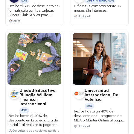
50%
OFERTA ESPECIAL%
Recibe el 50% de descuento en
Difiere tus compras hasta 12
la matrícula con tus tarjetas
meses sin intereses.
Diners Club. Aplica para
Nacional
estudiantes nuevos.
Quito
Unidad Educativa
Universidad
Bilingüe William
Internacional De
Thomson
Valencia
Internacional
40%
40%
Recibe hasta un 40% de
Recibe hasta el 40% de
descuento en tu programa de
descuento en la colegiatura de
MBA o Máster Online al pagar
Inicial 1 al realizar tu pago total
con tus tarjetas Diners Club.
Nacional
DESCÁRGALA
anual a 10 meses sin
Consulta las ubicaciones participantes
intereses.