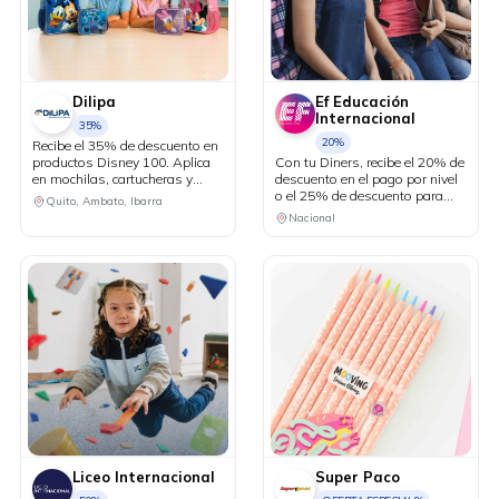
Dilipa
Ef Educación
Internacional
35%
20%
Recibe el 35% de descuento en
productos Disney 100. Aplica
Con tu Diners, recibe el 20% de
en mochilas, cartucheras y
descuento en el pago por nivel
loncheras.
o el 25% de descuento para
Quito, Ambato, Ibarra
hermanos en el programa de
Nacional
regreso a clases, además de
examen de ubicación sin costo.
Vigencia: hasta el 31 de
agosto. Aplican condiciones.
Cupos limitados.
Liceo Internacional
Super Paco