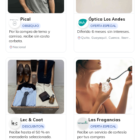
Pical
Óptica Los Andes
OBSEQUIO
OFERTA ESPECIAL
Por la compra de terno y
Diferido 6 meses sin intereses.
camisa, recibe sin costo
Quito, Guayaquil, Cuenca, Ibarra, Manta, Machala, Ambato
corbata.
Nacional
Lec & Coat
Las Fragancias
DESCUENTO%
OFERTA ESPECIAL
Recibe hasta el 50 % en
Recibe un servicio de cortesía
mercadería seleccionada.
por tus compras