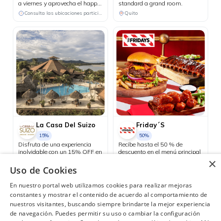
a viernes y aprovecha el happy
standard a grand room.
hour 3x2 en cócteles del día, de
Consulta las ubicaciones participantes
Quito
lunes a jueves.
La Casa Del Suizo
Friday´S
15%
50%
Disfruta de una experiencia
Recibe hasta el 50 % de
inolvidable con un 15% OFF en
descuento en el menú principal
todos tus consumos dentro del
los días martes.
×
hotel durante tu estadía. Válido
Uso de Cookies
Nacional
Quito
para reservas de mínimo 2
noches y 2 personas.
En nuestro portal web utilizamos cookies para realizar mejoras
constantes y mostrar el contenido de acuerdo al comportamiento de
nuestros visitantes, buscando siempre brindarte la mejor experiencia
de navegación. Puedes permitir su uso o cambiar la configuración