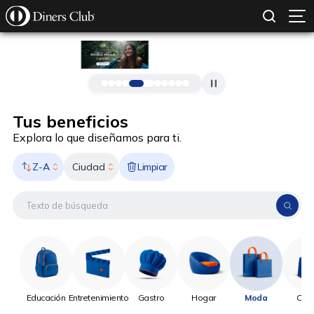
SOLICITAR TARJETA
CONOCE MÁS
Pasar al contenido principal
Tus beneficios
Explora lo que diseñamos para ti.
Z-A
Limpiar
Ciudad
Educación
Entretenimiento
Gastro
Hogar
Moda
Onli