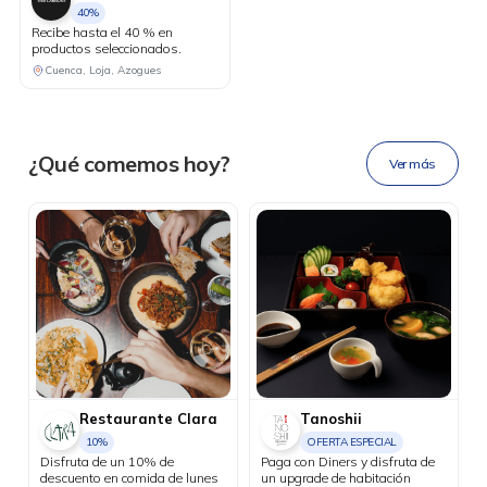
40%
Recibe hasta el 40 % en
productos seleccionados.
DESCÁRGALA
Cuenca, Loja, Azogues
Ahora tus
blu benefits
en una
¿Qué comemos hoy?
Ver más
sola app.
Restaurante Clara
Tanoshii
10%
OFERTA ESPECIAL
Disfruta de un 10% de
Paga con Diners y disfruta de
descuento en comida de lunes
un upgrade de habitación