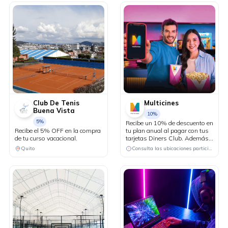
Club De Tenis
Multicines
Buena Vista
10%
5%
Recibe un 10% de descuento en
Recibe el 5% OFF en la compra
tu plan anual al pagar con tus
de tu curso vacacional.
tarjetas Diners Club. Además,
participa en el sorteo de la
Quito
Consulta las ubicaciones participantes
devolución del valor de tu
compra. Son 10 ganadores a
nivel nacional.