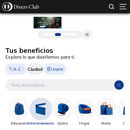
SOLICITAR TARJETA
CONOCE MÁS
Pasar al contenido principal
Tus beneficios
Explora lo que diseñamos para ti.
Ciudad
A-Z
Limpiar
Educación
Entretenimiento
Gastro
Hogar
Moda
Onli