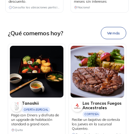
descuento.
meses sin intereses
DESCÁRGALA
Consulta las ubicaciones participantes
Nacional
Ahora tus
blu benefits
en una
¿Qué comemos hoy?
Ver más
sola app.
Tanoshii
Los Troncos Fuegos
Ancestrales
OFERTA ESPECIAL
CORTESÍA
Paga con Diners y disfruta de
un upgrade de habitación
Recibe un bajativo de cortesía
standard a grand room.
los jueves en la sucursal
Quicentro.
Quito