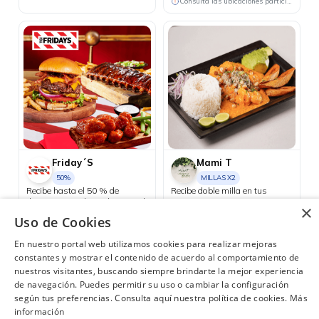
Consulta las ubicaciones participantes
Friday´S
Mami T
50%
MILLAS X2
Recibe hasta el 50 % de
Recibe doble milla en tus
descuento en el menú principal
consumos mayores a USD 45.
×
los días martes.
Guayaquil
Uso de Cookies
Quito
En nuestro portal web utilizamos cookies para realizar mejoras
constantes y mostrar el contenido de acuerdo al comportamiento de
nuestros visitantes, buscando siempre brindarte la mejor experiencia
de navegación. Puedes permitir su uso o cambiar la configuración
según tus preferencias. Consulta aquí nuestra política de cookies.
Más
¿Necesitas ayuda?
(02) 298 1300
información