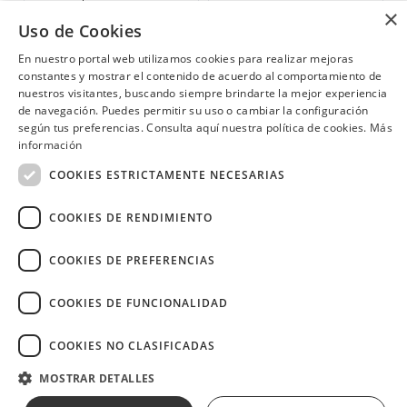
cócteles de autor. Siente el
especial en hospedaje.
×
placer reconfortante de una
Habitación matrimonial o
Uso de Cookies
bebida caliente de cortesía al
doble, más 2 niños de hasta 4
Manta, Portoviejo
Cuenca
realizar compras iguales o
años por $85 incluye desayuno
En nuestro portal web utilizamos cookies para realizar mejoras
superiores a USD 25 con tus
e impuestos. Niños de 4 a 11
constantes y mostrar el contenido de acuerdo al comportamiento de
tarjetas Diners Club.
años valor adicional de $15 y
de 12 años en adelante valor
nuestros visitantes, buscando siempre brindarte la mejor experiencia
adicional de $25.
de navegación. Puedes permitir su uso o cambiar la configuración
según tus preferencias. Consulta aquí nuestra política de cookies.
Más
¿Necesitas ayuda?
(02) 298 1300
información
COOKIES ESTRICTAMENTE NECESARIAS
COOKIES DE RENDIMIENTO
COOKIES DE PREFERENCIAS
Image
COOKIES DE FUNCIONALIDAD
COOKIES NO CLASIFICADAS
Copyright © 2026 Diners Club Ecuador.
MOSTRAR DETALLES
Derechos reservados.