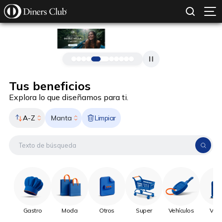
SOLICITAR TARJETA
CONOCE MÁS
Pasar al contenido principal
Tus beneficios
Explora lo que diseñamos para ti.
A-Z
Limpiar
Manta
Gastro
Moda
Otros
Super
Vehículos
Viaj