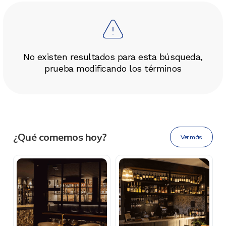
No existen resultados para esta búsqueda,
prueba modificando los términos
DESCÁRGALA
Ahora tus
blu benefits
en una
¿Qué comemos hoy?
Ver más
sola app.