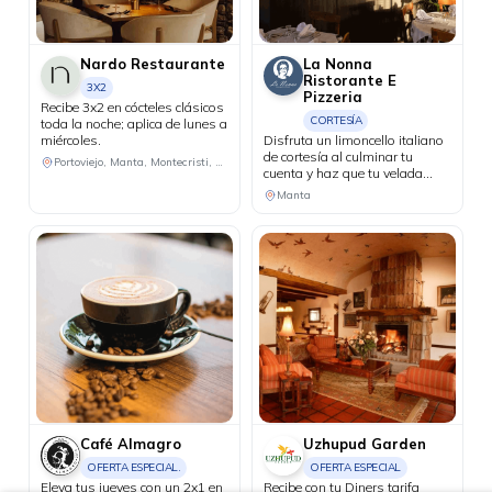
Nardo Restaurante
La Nonna
Ristorante E
3X2
Pizzeria
Recibe 3x2 en cócteles clásicos
CORTESÍA
toda la noche; aplica de lunes a
miércoles.
Disfruta un limoncello italiano
de cortesía al culminar tu
Portoviejo, Manta, Montecristi, Chone
cuenta y haz que tu velada
tenga un final perfecto.
Manta
Café Almagro
Uzhupud Garden
OFERTA ESPECIAL.
OFERTA ESPECIAL
Eleva tus jueves con un 2x1 en
Recibe con tu Diners tarifa