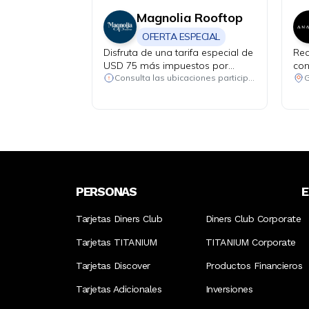
Magnolia Rooftop
OFERTA ESPECIAL
Disfruta de una tarifa especial de
Rec
USD 75 más impuestos por
con
noche en habitación Relax
Consulta las ubicaciones participantes
G
sencilla o doble.
PERSONAS
Tarjetas Diners Club
Diners Club Corporate
Tarjetas TITANIUM
TITANIUM Corporate
Tarjetas Discover
Productos Financieros
Tarjetas Adicionales
Inversiones