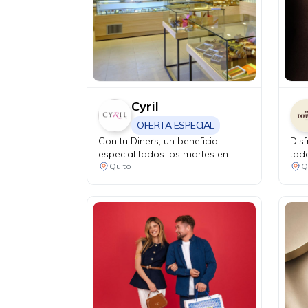
Cyril
OFERTA ESPECIAL
Con tu Diners, un beneficio
Dis
especial todos los martes en
tod
bebidas calientes, postres
sup
Quito
Q
individuales, helados o mini
con 
galletas.
trip
sor
traj
Ecu
med
fir