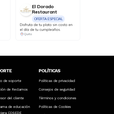
El Dorado
Restaurant
OFERTA ESPECIAL
n
Disfruta de tu plato sin costo en
el día de tu cumpleaños.
Quito
PORTE
POLÍTICAS
ro de soporte
Políticas de privacidad
ción de Reclamos
Consejos de seguridad
sor del cliente
Términos y condiciones
rama de educación
Políticas de Cookies
nciera COSEDE