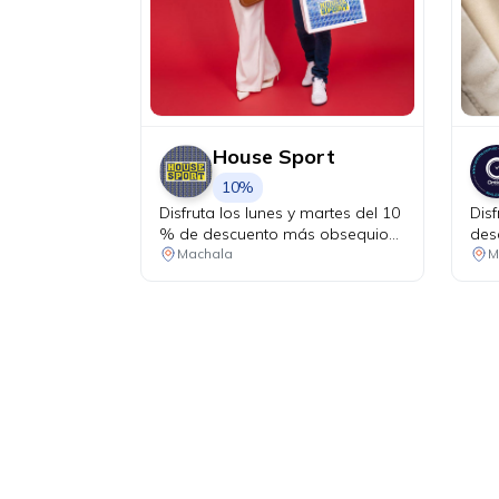
House Sport
10%
Disfruta los lunes y martes del 10
Dis
% de descuento más obsequio
des
sorpresa por tu compra.
Machala
M