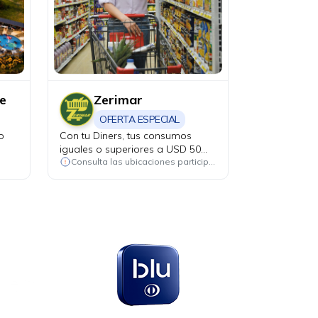
e
Zerimar
OFERTA ESPECIAL
o
Con tu Diners, tus consumos
iguales o superiores a USD 50
participan en el sorteo de un
Consulta las ubicaciones participantes
televisor de 100 pulgadas.
en