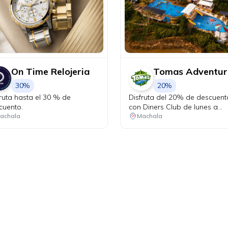
On Time Relojeria
Tomas Adventur
30%
20%
fruta hasta el 30 % de
Disfruta del 20% de descuent
cuento.
con Diners Club de lunes a
viernes.
achala
Machala
Ahora tus
blu benefits
una sola app.