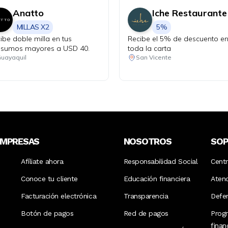
Anatto
Iche Restaurante
MILLAS X2
5%
ibe doble milla en tus
Recibe el 5% de descuento e
sumos mayores a USD 40.
toda la carta
uayaquil
San Vicente
EMPRESAS
NOSOTROS
SO
Afíliate ahora
Responsabilidad Social
Cent
Conoce tu cliente
Educación financiera
Aten
Facturación electrónica
Transparencia
Defen
Botón de pagos
Red de pagos
Prog
fina