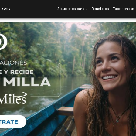
 destino
Navegación principal
ESAS
Soluciones para ti
Beneficios
Experiencias