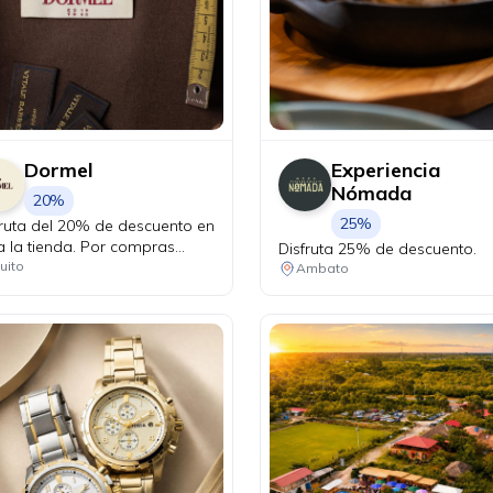
Dormel
Experiencia
Nómada
20%
25%
fruta del 20% de descuento en
a la tienda. Por compras
Disfruta 25% de descuento.
eriores a USD 300 realizadas
uito
Ambato
tarjetas Diners Club, recibe
le cupón para participar en el
teo de increíbles premios: un
e oficial de la Selección del
ador confeccionado a
ida y un balón FIFA oficial
mado por sus jugadores.