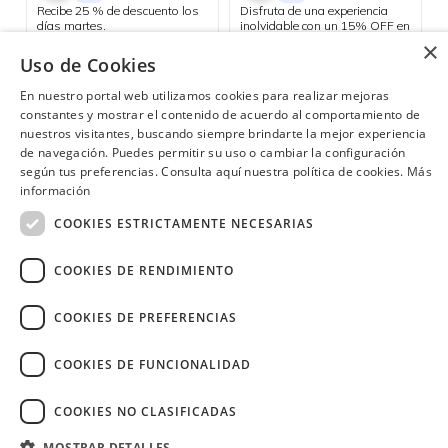
Recibe 25 % de descuento los
Disfruta de una experiencia
días martes.
inolvidable con un 15% OFF en
todos tus consumos dentro del
×
Consulta las ubicaciones participantes
hotel durante tu estadía. Válido
Uso de Cookies
Nacional
para reservas de mínimo 2
noches y 2 personas.
En nuestro portal web utilizamos cookies para realizar mejoras
constantes y mostrar el contenido de acuerdo al comportamiento de
nuestros visitantes, buscando siempre brindarte la mejor experiencia
de navegación. Puedes permitir su uso o cambiar la configuración
¿Necesitas ayuda?
(02) 298 1300
según tus preferencias. Consulta aquí nuestra política de cookies.
Más
información
COOKIES ESTRICTAMENTE NECESARIAS
COOKIES DE RENDIMIENTO
Image
COOKIES DE PREFERENCIAS
COOKIES DE FUNCIONALIDAD
COOKIES NO CLASIFICADAS
Copyright © 2026 Diners Club Ecuador.
Derechos reservados.
MOSTRAR DETALLES