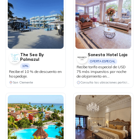
personal autorizado del Parque
Nacional Galápagos. Compra
hasta el 31 de agosto y reserva
tu estadía hasta el 20 de
diciembre.
The Sea By
Sonesta Hotel Loja
Palmazul
OFERTA ESPECIAL
10%
Recibe tarifa especial de USD
Recibe el 10 % de descuento en
75 más impuestos por noche
hospedaje.
de alojamiento en
acomodación doble o
San Clemente
Consulta las ubicaciones participantes
matrimonial para dos adultos
y dos niños hasta 12 años.
Incluye: desayuno buffet por
noche de alojamiento, acceso a
piscina climatizada, turco,
hidromasaje, gimnasio,
saltarín y rincón de pintura
para los niños, Wi-Fi y
parqueadero.