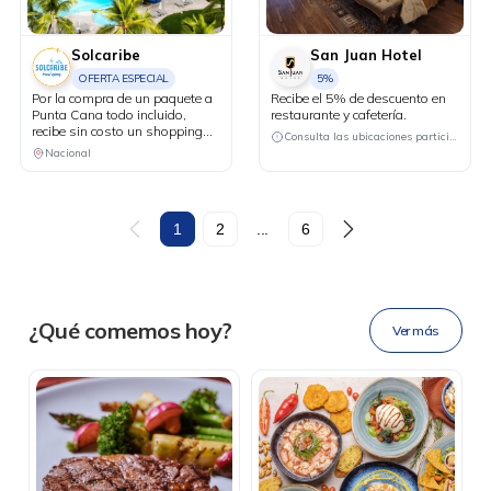
Solcaribe
San Juan Hotel
OFERTA ESPECIAL
5%
Por la compra de un paquete a
Recibe el 5% de descuento en
Punta Cana todo incluido,
restaurante y cafetería.
recibe sin costo un shopping
Consulta las ubicaciones participantes
tour (código promocional 226).
Nacional
Recibe doble cupón para
participar en el sorteo de un
viaje familiar; aplica para todas
las compras.
DESCÁRGALA
1
2
...
6
Ahora tus
blu benefits
en una
¿Qué comemos hoy?
Ver más
sola app.