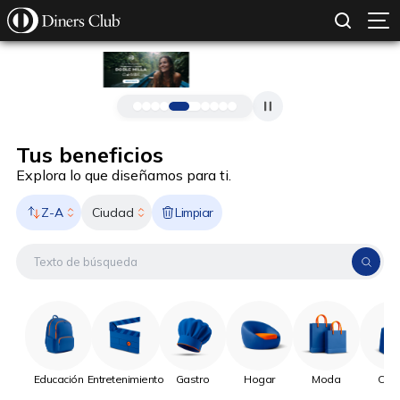
SOLICITAR TARJETA
CONOCE MÁS
Pasar al contenido principal
Tus beneficios
Explora lo que diseñamos para ti.
Z-A
Limpiar
Ciudad
Educación
Entretenimiento
Gastro
Hogar
Moda
Onli