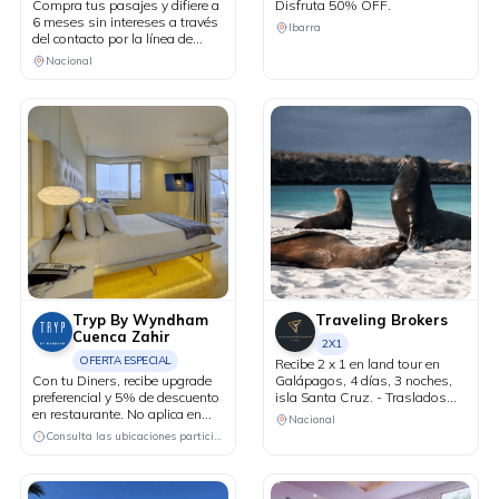
Compra tus pasajes y difiere a
Disfruta 50% OFF.
6 meses sin intereses a través
Ibarra
del contacto por la línea de
Whastapp.
Nacional
Tryp By Wyndham
Traveling Brokers
Cuenca Zahir
2X1
OFERTA ESPECIAL
Recibe 2 x 1 en land tour en
Con tu Diners, recibe upgrade
Galápagos, 4 días, 3 noches,
preferencial y 5% de descuento
isla Santa Cruz. - Traslados
en restaurante. No aplica en
in/out con asistencia en
Nacional
feriados.
aeropuerto. - 3 noches de
Consulta las ubicaciones participantes
alojamiento. - Alimentación
diaria: desayunos, almuerzos y
cenas (tipo menú servido). -
Actividades guiadas por