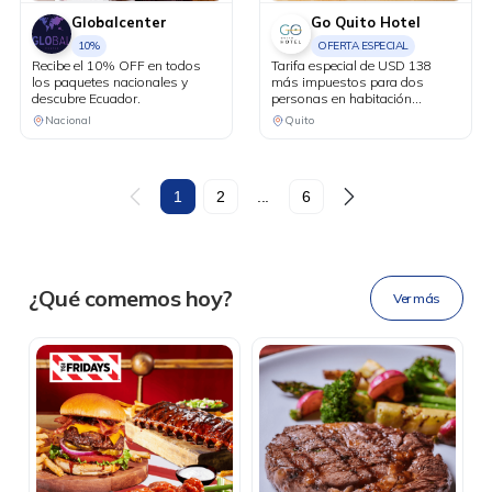
Globalcenter
Go Quito Hotel
10%
OFERTA ESPECIAL
Recibe el 10% OFF en todos
Tarifa especial de USD 138
los paquetes nacionales y
más impuestos para dos
descubre Ecuador.
personas en habitación
premium, con desayuno buffet
Nacional
Quito
incluido, uso de áreas
húmedas, no incluye el costo
de parqueadero, ni early check
in.
DESCÁRGALA
1
2
...
6
Ahora tus
blu benefits
en una
¿Qué comemos hoy?
Ver más
sola app.