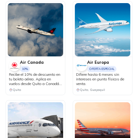
Air Canada
Air Europa
10%
OFERTA ESPECIAL
Recibe el 10% de descuento en
Difiere hasta 6 meses sin
tu boleto aéreo. Aplica en
intereses en punto físicos de
vuelos desde Quito a Canadá y
venta.
Estados Unidos en conexión
Quito
Quito, Guayaquil
vía Bogotá.