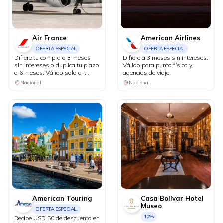
Air France
American Airlines
OFERTA ESPECIAL
OFERTA ESPECIAL
Difiere tu compra a 3 meses
Difiere a 3 meses sin intereses.
sin intereses o duplica tu plazo
Válido para punto físico y
a 6 meses. Válido solo en
agencias de viaje.
puntos de venta físicos y
Nacional
Nacional
agencias de viaje.
American Touring
Casa Bolívar Hotel
Museo
OFERTA ESPECIAL.
10%
Recibe USD 50 de descuento en