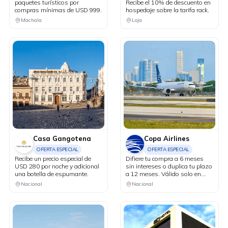
paquetes turísticos por
Recibe el 10% de descuento en
compras mínimas de USD 999.
hospedaje sobre la tarifa rack.
Machala
Loja
Casa Gangotena
Copa Airlines
OFERTA ESPECIAL
OFERTA ESPECIAL
Recibe un precio especial de
Difiere tu compra a 6 meses
USD 280 por noche y adicional
sin intereses o duplica tu plazo
una botella de espumante.
a 12 meses. Válido solo en
puntos de venta físicos y
Nacional
Nacional
agencias de viaje.