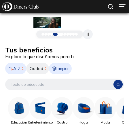
SOLICITAR TARJETA
CONOCE MÁS
Pasar al contenido principal
Tus beneficios
Explora lo que diseñamos para ti.
A-Z
Limpiar
Ciudad
Educación
Entretenimiento
Gastro
Hogar
Moda
Onli