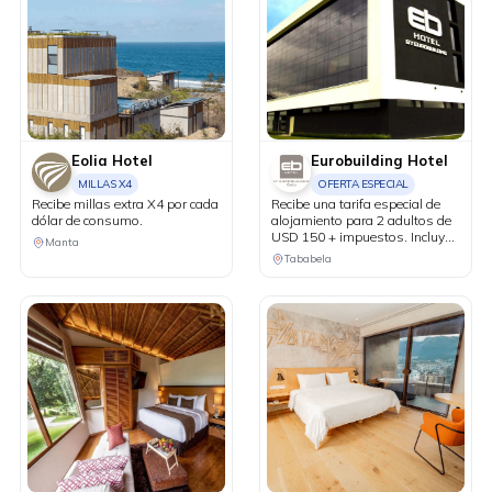
Eolia Hotel
Eurobuilding Hotel
MILLAS X4
OFERTA ESPECIAL
Recibe millas extra X4 por cada
Recibe una tarifa especial de
dólar de consumo.
alojamiento para 2 adultos de
USD 150 + impuestos. Incluye
Manta
desayuno americano y 2
Tababela
cócteles de bienvenida. Recibe
el 30% de descuento en todos
los servicios de spa. Recibe el
10% de descuento en el
restaurante Tabla Bella.