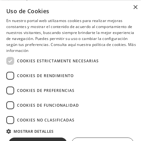
JUEVES con tu Diners.
todos tus consumos dentro del
×
hotel durante tu estadía. Válido
Uso de Cookies
Quito
Nacional
para reservas de mínimo 2
noches y 2 personas.
En nuestro portal web utilizamos cookies para realizar mejoras
constantes y mostrar el contenido de acuerdo al comportamiento de
nuestros visitantes, buscando siempre brindarte la mejor experiencia
de navegación. Puedes permitir su uso o cambiar la configuración
¿Necesitas ayuda?
(02) 298 1300
según tus preferencias. Consulta aquí nuestra política de cookies.
Más
información
COOKIES ESTRICTAMENTE NECESARIAS
COOKIES DE RENDIMIENTO
Image
COOKIES DE PREFERENCIAS
COOKIES DE FUNCIONALIDAD
COOKIES NO CLASIFICADAS
Copyright © 2026 Diners Club Ecuador.
Derechos reservados.
MOSTRAR DETALLES