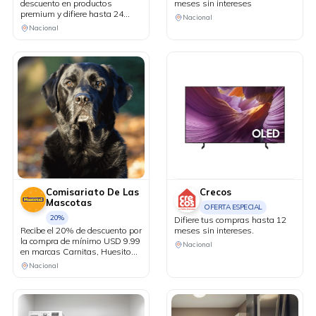
descuento en productos
meses sin intereses
premium y difiere hasta 24
Nacional
meses sin intereses.
Nacional
Comisariato De Las
Crecos
Mascotas
OFERTA ESPECIAL
20%
Difiere tus compras hasta 12
Recibe el 20% de descuento por
meses sin intereses.
la compra de mínimo USD 9.99
Nacional
en marcas Carnitas, Huesitos
y Chewy Toys.
Nacional