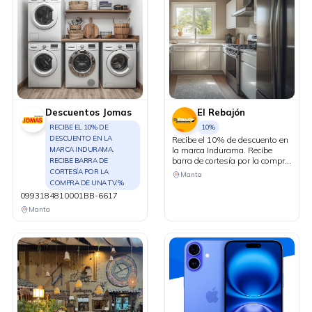
Descuentos Jomas
El Rebajón
RECIBE EL 10% DE
10%
DESCUENTO EN LA
Recibe el 10% de descuento en
MARCA INDURAMA.
la marca Indurama. Recibe
barra de cortesía por la compra
RECIBE BARRA DE
de una TV.
CORTESÍA POR LA
Manta
COMPRA DE UNA TV.%
0993184810001BB-6617
Manta