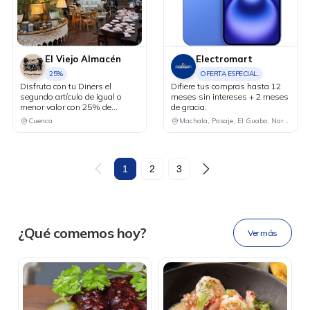
El Viejo Almacén
Electromart
25%
OFERTA ESPECIAL.
Disfruta con tu Diners el
Difiere tus compras hasta 12
segundo artículo de igual o
meses sin intereses + 2 meses
menor valor con 25% de
de gracia.
descuento.
Cuenca
Machala, Pasaje, El Guabo, Naranjal
DESCÁRGALA
1
2
3
Ahora tus
blu benefits
en una
¿Qué comemos hoy?
Ver más
sola app.