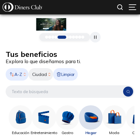
SOLICITAR TARJETA
CONOCE MÁS
Pasar al contenido principal
Tus beneficios
Explora lo que diseñamos para ti.
A-Z
Limpiar
Ciudad
Educación
Entretenimiento
Gastro
Hogar
Moda
Onli