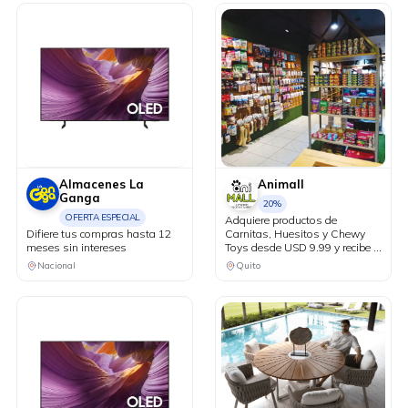
Almacenes La
Animall
Ganga
20%
OFERTA ESPECIAL
Adquiere productos de
Difiere tus compras hasta 12
Carnitas, Huesitos y Chewy
meses sin intereses
Toys desde USD 9.99 y recibe el
20% de descuento en tu factura
Nacional
Quito
al pagar con tu tarjeta Diners
Club.