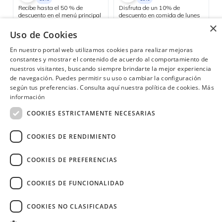
Recibe hasta el 50 % de
Disfruta de un 10% de
descuento en el menú principal
descuento en comida de lunes
los días martes.
a viernes y aprovecha el happy
×
hour 3x2 en cócteles del día, de
Uso de Cookies
Quito
Consulta las ubicaciones participantes
lunes a jueves.
En nuestro portal web utilizamos cookies para realizar mejoras
constantes y mostrar el contenido de acuerdo al comportamiento de
nuestros visitantes, buscando siempre brindarte la mejor experiencia
de navegación. Puedes permitir su uso o cambiar la configuración
¿Necesitas ayuda?
(02) 298 1300
según tus preferencias. Consulta aquí nuestra política de cookies.
Más
información
COOKIES ESTRICTAMENTE NECESARIAS
COOKIES DE RENDIMIENTO
Image
COOKIES DE PREFERENCIAS
COOKIES DE FUNCIONALIDAD
COOKIES NO CLASIFICADAS
Copyright © 2026 Diners Club Ecuador.
Derechos reservados.