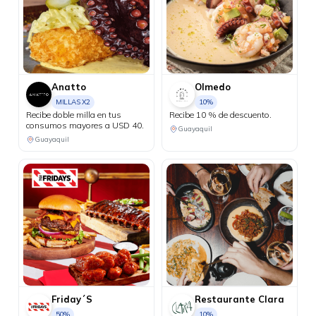
Anatto
Olmedo
MILLAS X2
10%
Recibe doble milla en tus
Recibe 10 % de descuento.
consumos mayores a USD 40.
Guayaquil
Guayaquil
Friday´S
Restaurante Clara
50%
10%