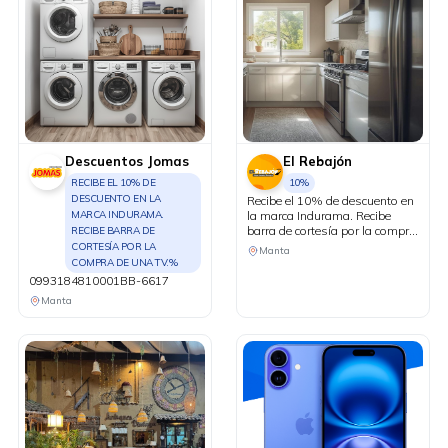
Descuentos Jomas
El Rebajón
RECIBE EL 10% DE
10%
DESCUENTO EN LA
Recibe el 10% de descuento en
MARCA INDURAMA.
la marca Indurama. Recibe
barra de cortesía por la compra
RECIBE BARRA DE
de una TV.
CORTESÍA POR LA
Manta
COMPRA DE UNA TV.%
0993184810001BB-6617
Manta