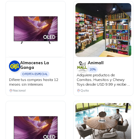
Almacenes La
Animall
Ganga
20%
OFERTA ESPECIAL
Adquiere productos de
Difiere tus compras hasta 12
Carnitas, Huesitos y Chewy
meses sin intereses
Toys desde USD 9.99 y recibe el
20% de descuento en tu factura
Nacional
Quito
al pagar con tu tarjeta Diners
Club.