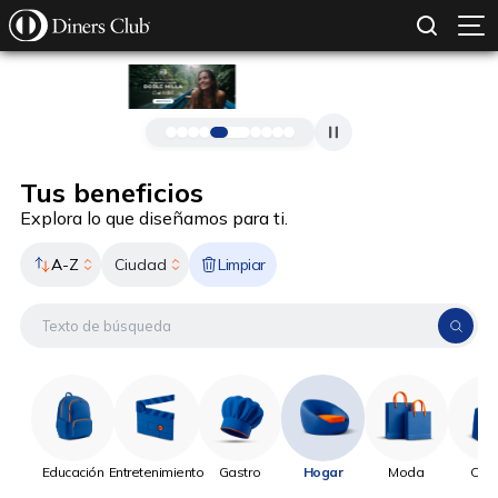
SOLICITAR TARJETA
CONOCE MÁS
Pasar al contenido principal
Tus beneficios
Explora lo que diseñamos para ti.
A-Z
Limpiar
Ciudad
Educación
Entretenimiento
Gastro
Hogar
Moda
Onli