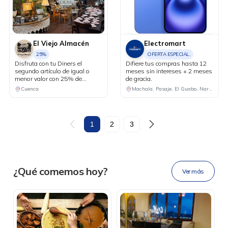
El Viejo Almacén
Electromart
25%
OFERTA ESPECIAL.
Disfruta con tu Diners el
Difiere tus compras hasta 12
segundo artículo de igual o
meses sin intereses + 2 meses
menor valor con 25% de
de gracia.
descuento.
Cuenca
Machala, Pasaje, El Guabo, Naranjal
DESCÁRGALA
1
2
3
Ahora tus
blu benefits
en una
¿Qué comemos hoy?
Ver más
sola app.