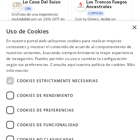
La Casa Del Suizo
Los Troncos Fuegos
Ancestrales
15%
CORTESÍA
Disfruta de una experiencia
inolvidable con un 15% OFF en
Con tu Diners, recibe un
todos tus consumos dentro del
bajativo de cortesía los jueves.
×
hotel durante tu estadía. Válido
Uso de Cookies
Nacional
Consulta las ubicaciones participantes
para reservas de mínimo 2
noches y 2 personas.
En nuestro portal web utilizamos cookies para realizar mejoras
constantes y mostrar el contenido de acuerdo al comportamiento de
nuestros visitantes, buscando siempre brindarte la mejor experiencia
de navegación. Puedes permitir su uso o cambiar la configuración
¿Necesitas ayuda?
(02) 298 1300
según tus preferencias. Consulta aquí nuestra política de cookies.
Más
información
COOKIES ESTRICTAMENTE NECESARIAS
COOKIES DE RENDIMIENTO
Image
COOKIES DE PREFERENCIAS
COOKIES DE FUNCIONALIDAD
COOKIES NO CLASIFICADAS