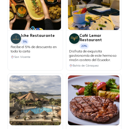
Iche Restaurante
Café Lemar
Restaurant
5%
20%
Recibe el 5% de descuento en
toda la carta
Disfruta de exquisita
gastronomía de este hermoso
San Vicente
rincón costero del Ecuador.
Bahía de Cáraquez