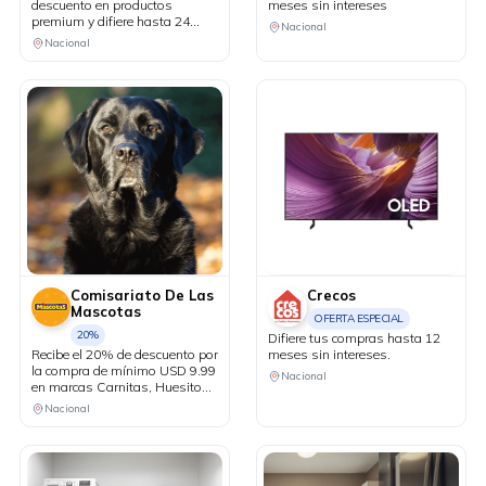
descuento en productos
meses sin intereses
premium y difiere hasta 24
Nacional
meses sin intereses.
Nacional
Comisariato De Las
Crecos
Mascotas
OFERTA ESPECIAL
20%
Difiere tus compras hasta 12
Recibe el 20% de descuento por
meses sin intereses.
la compra de mínimo USD 9.99
Nacional
en marcas Carnitas, Huesitos
y Chewy Toys.
Nacional