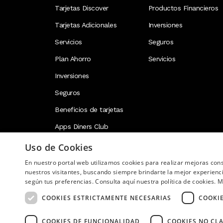
Tarjetas Discover
Productos Financieros
Tarjetas Adicionales
Inversiones
Servicios
Seguros
Plan Ahorro
Servicios
Inversiones
Seguros
Beneficios de tarjetas
Apps Diners Club
Uso de Cookies
En nuestro portal web utilizamos cookies para realizar mejoras co
Image
nuestros visitantes, buscando siempre brindarte la mejor experienc
según tus preferencias. Consulta aquí nuestra política de cookies.
M
COOKIES ESTRICTAMENTE NECESARIAS
COOKI
COOKIES DE FUNCIONALIDAD
COOKIES NO CLA