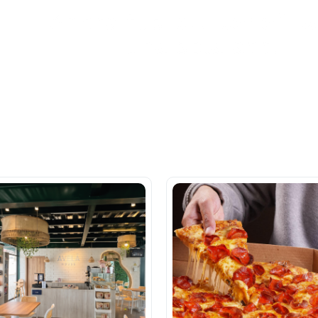
Ahora tus
blu benefits
una sola app.