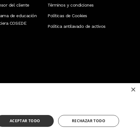
sor del cliente
Términos y condiciones
rama de educación
Políticas de Cookies
nciera COSEDE
Política antilavado de activos
×
¿Necesitas ayuda?
(02) 298 1300
ACEPTAR TODO
RECHAZAR TODO