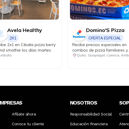
Avela Healthy
Domino'S Pizza
2X1
OFERTA ESPECIAL
ibe 2x1 en Cibata pizza berry
Recibe precios especiales en
and smothie los días martes
combos de pizza familiares y
medianos. Promoción 1: 2 piz
Ambato
familiares hasta 4 ingrediente
1 bebida familiar por USD 25.
Promoción 2: 2 pizzas media
de 1 ingrediente + 1 bebida
familiar por USD 18.48.
EMPRESAS
NOSOTROS
SO
Afíliate ahora
Responsabilidad Social
Cent
Conoce tu cliente
Educación financiera
Aten