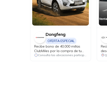
Dongfeng
OFERTA ESPECIAL
Recibe bono de 40,000 millas
Rec
ClubMiles por la compra de tu
des
nuevo Dongfeng Paladin y Z9
rep
Consulta las ubicaciones participantes
Q
PHEV.
has
rep
(fil
corr
excl
de a
+ I
USD
USD
plu