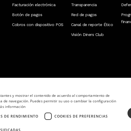
Facturación electrónica
Transparencia
Defen
Botón de pagos
Red de pagos
Prog
fina
Cobros con dispositivo POS
Canal de reporte Ético
Visión Diners Club
nstantes y mostrar el contenido de acuerdo al comportamiento de
ia de navegación. Puedes permitir su uso o cambiar la configuración
ás información
ES DE RENDIMIENTO
COOKIES DE PREFERENCIAS
SIFICADAS