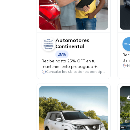
Automotores
Continental
25%
Rec
8 m
Recibe hasta 25% OFF en tu
Yua
N
mantenimiento prepagado +
alineación y balanceo de
Consulta las ubicaciones participantes
cortesía.