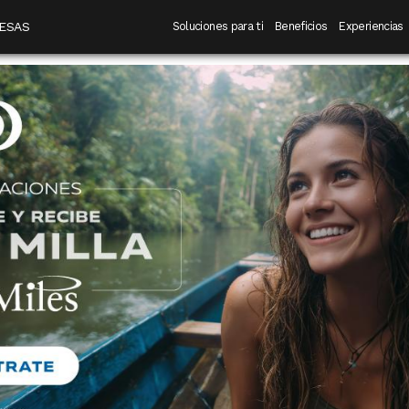
 destino
Navegación principal
ESAS
Soluciones para ti
Beneficios
Experiencias