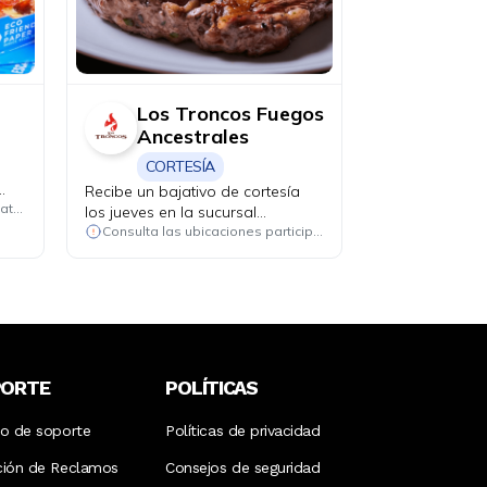
Los Troncos Fuegos
Ancestrales
CORTESÍA
Recibe un bajativo de cortesía
zas
Quito, Guayaquil, Cuenca, Ambato, Santo Domingo
los jueves en la sucursal
s +
Quicentro.
Consulta las ubicaciones participantes
50.
nas
PORTE
POLÍTICAS
ro de soporte
Políticas de privacidad
ción de Reclamos
Consejos de seguridad