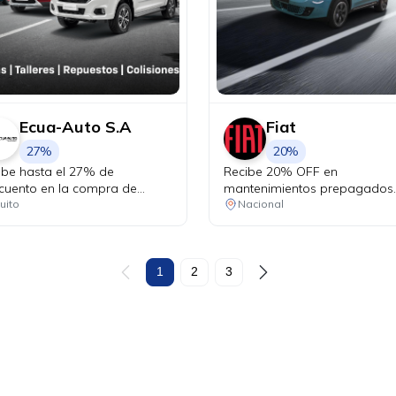
Ecua-Auto S.A
Fiat
27%
20%
ibe hasta el 27% de
Recibe 20% OFF en
cuento en la compra de
mantenimientos prepagados
uestos originales Chevrolet y
para tu Fiat.
uito
Nacional
ta el 25% de descuento en
uestos de mantenimiento
tros, pastillas de freno,
eas). Recibe beneficios
1
2
3
usivos en talleres: • Cambio
ceite y filtro desde USD 24.99
VA • Alineación y balanceo a
 19.99 + IVA • Combo frenos
 14.99 + IVA • Cambio de
mas desde USD 12.99 + IVA.