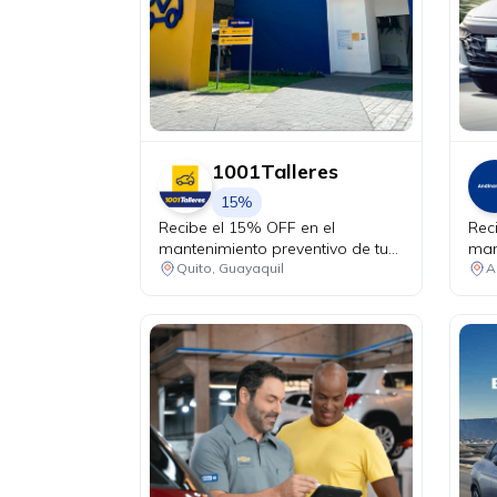
1001Talleres
15%
Recibe el 15% OFF en el
Rec
mantenimiento preventivo de tu
man
vehículo + chequeo de 20 puntos
Quito, Guayaquil
A
sin costo.