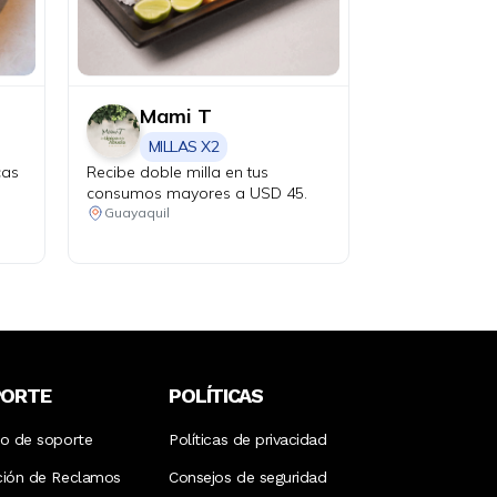
Mami T
MILLAS X2
cas
Recibe doble milla en tus
consumos mayores a USD 45.
Guayaquil
PORTE
POLÍTICAS
ro de soporte
Políticas de privacidad
ción de Reclamos
Consejos de seguridad