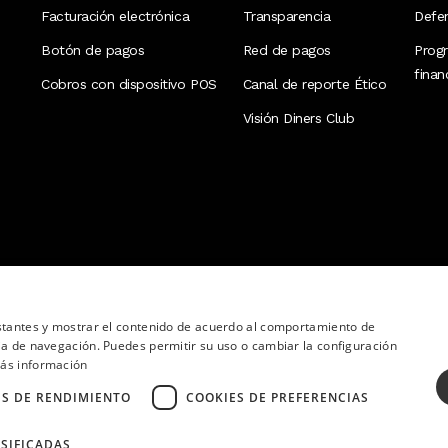
Facturación electrónica
Transparencia
Defen
Botón de pagos
Red de pagos
Prog
fina
Cobros con dispositivo POS
Canal de reporte Ético
Visión Diners Club
nstantes y mostrar el contenido de acuerdo al comportamiento de
ia de navegación. Puedes permitir su uso o cambiar la configuración
ás información
ES DE RENDIMIENTO
COOKIES DE PREFERENCIAS
SIFICADAS