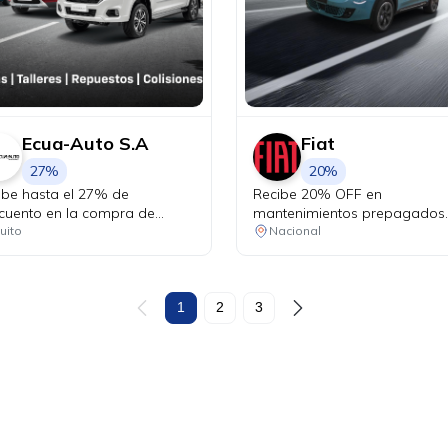
Ecua-Auto S.A
Fiat
27%
20%
ibe hasta el 27% de
Recibe 20% OFF en
cuento en la compra de
mantenimientos prepagados
uestos originales Chevrolet y
para tu Fiat.
uito
Nacional
ta el 25% de descuento en
uestos de mantenimiento
tros, pastillas de freno,
eas). Recibe beneficios
1
2
3
usivos en talleres: • Cambio
ceite y filtro desde USD 24.99
VA • Alineación y balanceo a
 19.99 + IVA • Combo frenos
 14.99 + IVA • Cambio de
mas desde USD 12.99 + IVA.