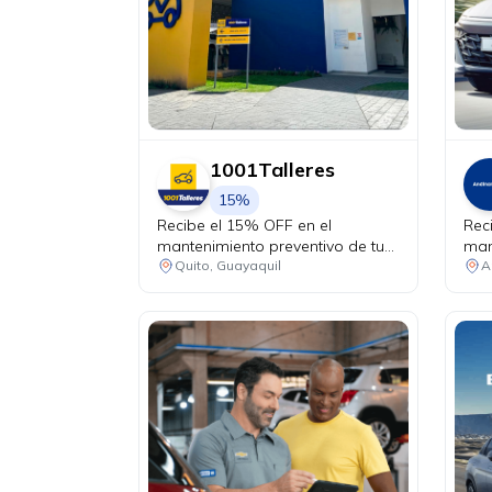
1001Talleres
15%
Recibe el 15% OFF en el
Rec
mantenimiento preventivo de tu
man
vehículo + chequeo de 20 puntos
Quito, Guayaquil
A
sin costo.