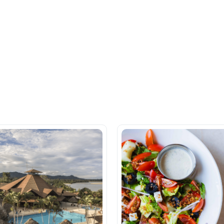
Ahora tus
blu benefits
una sola app.