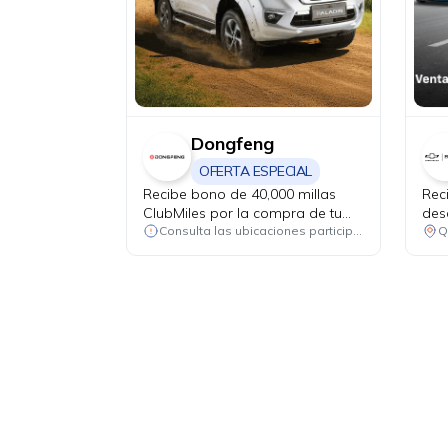
Dongfeng
OFERTA ESPECIAL
Recibe bono de 40,000 millas
Rec
ClubMiles por la compra de tu
des
nuevo Dongfeng Paladin y Z9
rep
Consulta las ubicaciones participantes
Q
PHEV.
has
rep
(fil
corr
excl
de a
+ I
USD
USD
plu