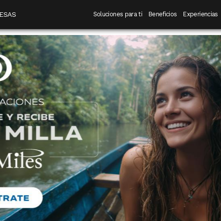
 destino
Navegación principal
ESAS
Soluciones para ti
Beneficios
Experiencias