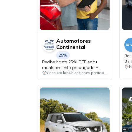
Automotores
Continental
25%
Rec
8 m
Recibe hasta 25% OFF en tu
Yua
N
mantenimiento prepagado +
alineación y balanceo de
Consulta las ubicaciones participantes
cortesía.