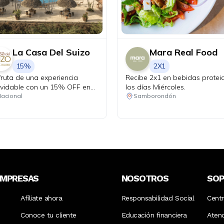
La Casa Del Suizo
Mara Real Food
15%
2X1
fruta de una experiencia
Recibe 2x1 en bebidas protei
lvidable con un 15% OFF en
los días Miércoles.
os tus consumos dentro del
acional
Samborondón
el durante tu estadía. Válido
a reservas de mínimo 2
hes y 2 personas.
EMPRESAS
NOSOTROS
SO
Afíliate ahora
Responsabilidad Social
Cent
Conoce tu cliente
Educación financiera
Aten