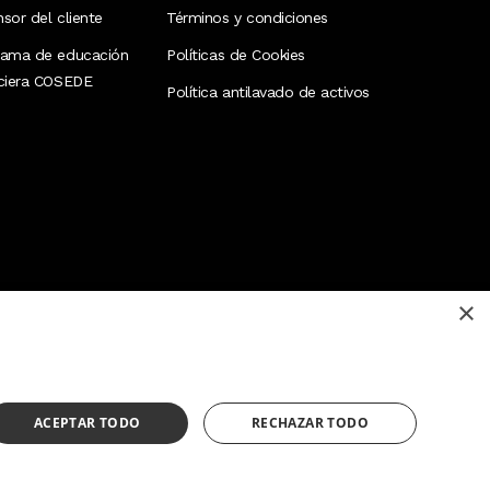
sor del cliente
Términos y condiciones
rama de educación
Políticas de Cookies
nciera COSEDE
Política antilavado de activos
×
¿Necesitas ayuda?
(02) 298 1300
ACEPTAR TODO
RECHAZAR TODO