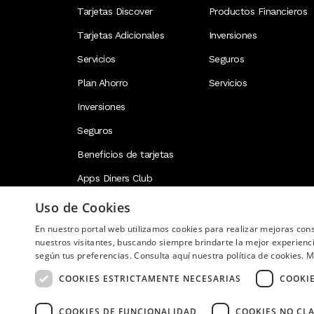
Tarjetas Discover
Productos Financieros
Tarjetas Adicionales
Inversiones
Servicios
Seguros
Plan Ahorro
Servicios
Inversiones
Seguros
Beneficios de tarjetas
Apps Diners Club
Uso de Cookies
En nuestro portal web utilizamos cookies para realizar mejoras co
Image
nuestros visitantes, buscando siempre brindarte la mejor experienc
según tus preferencias. Consulta aquí nuestra política de cookies.
M
COOKIES ESTRICTAMENTE NECESARIAS
COOKI
COOKIES DE FUNCIONALIDAD
COOKIES NO CLA