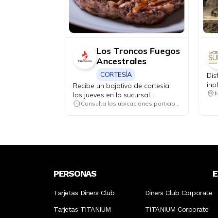
Los Troncos Fuegos
Ancestrales
CORTESÍA
Dis
ino
Recibe un bajativo de cortesía
tod
N
los jueves en la sucursal
hot
Quicentro.
Consulta las ubicaciones participantes
par
noc
PERSONAS
Tarjetas Diners Club
Diners Club Corporate
Tarjetas TITANIUM
TITANIUM Corporate