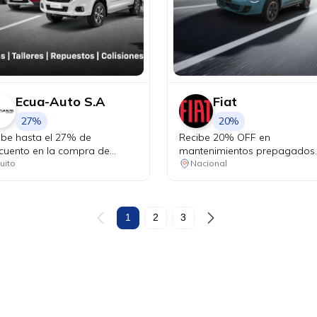
Ecua-Auto S.A
Fiat
27%
20%
ibe hasta el 27% de
Recibe 20% OFF en
cuento en la compra de
mantenimientos prepagados
uestos originales Chevrolet y
para tu Fiat.
uito
Nacional
ta el 25% de descuento en
uestos de mantenimiento
tros, pastillas de freno,
eas). Recibe beneficios
1
2
3
usivos en talleres: • Cambio
ceite y filtro desde USD 24.99
VA • Alineación y balanceo a
 19.99 + IVA • Combo frenos
 14.99 + IVA • Cambio de
mas desde USD 12.99 + IVA.