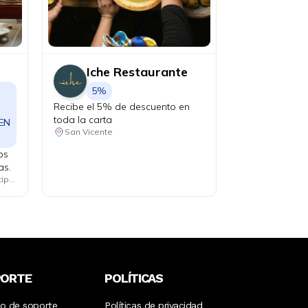
Iche Restaurante
5%
Recibe el 5% de descuento en
toda la carta
 EN
San Vicente
os
as.
Consulta las ubicaciones participantes
PORTE
POLÍTICAS
ro de soporte
Políticas de privacidad