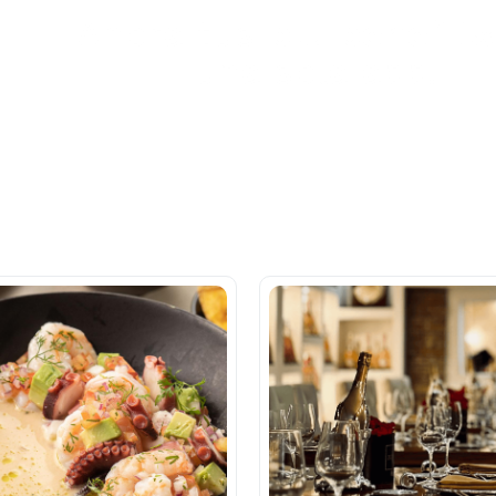
Ahora tus
blu benefits
una sola app.