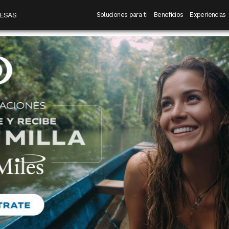
 destino
Navegación principal
ESAS
Soluciones para ti
Beneficios
Experiencias