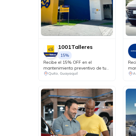
1001Talleres
15%
Recibe el 15% OFF en el
Rec
mantenimiento preventivo de tu
man
vehículo + chequeo de 20 puntos
Quito, Guayaquil
A
sin costo.