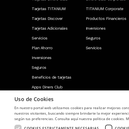
Tarjetas TITANIUM
TITANIUM Corporate
Tarjetas Discover
Productos Financieros
Tarjetas Adicionales
Inversiones
Servicios
Seguros
Plan Ahorro
Servicios
Inversiones
Seguros
Beneficios de tarjetas
Apps Diners Club
Uso de Cookies
En nuestro portal web utilizamos cookies para realizar mejoras co
Image
nuestros visitantes, buscando siempre brindarte la mejor experienc
según tus preferencias. Consulta aquí nuestra política de cookies.
M
COOKIES ESTRICTAMENTE NECESARIAS
COOKI