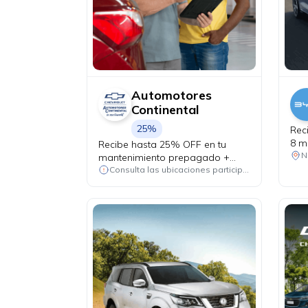
Automotores
Continental
25%
Rec
8 m
Recibe hasta 25% OFF en tu
Yua
N
mantenimiento prepagado +
alineación y balanceo de
Consulta las ubicaciones participantes
cortesía.