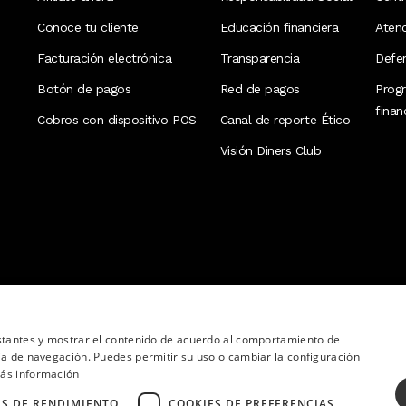
Conoce tu cliente
Educación financiera
Aten
Facturación electrónica
Transparencia
Defen
Botón de pagos
Red de pagos
Prog
fina
Cobros con dispositivo POS
Canal de reporte Ético
Visión Diners Club
nstantes y mostrar el contenido de acuerdo al comportamiento de
ia de navegación. Puedes permitir su uso o cambiar la configuración
ás información
ES DE RENDIMIENTO
COOKIES DE PREFERENCIAS