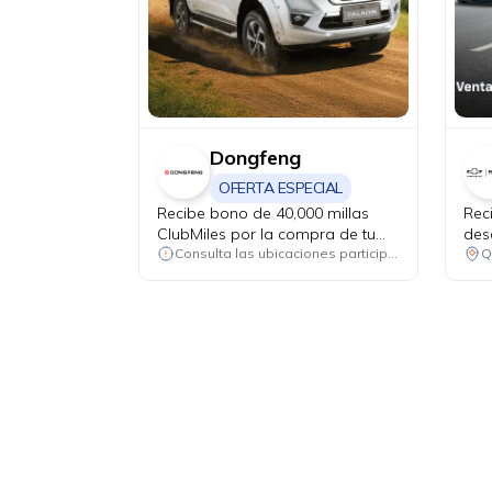
Dongfeng
OFERTA ESPECIAL
Recibe bono de 40,000 millas
Rec
ClubMiles por la compra de tu
des
nuevo Dongfeng Paladin y Z9
rep
Consulta las ubicaciones participantes
Q
PHEV.
has
rep
(fil
corr
excl
de a
+ I
USD
USD
plu