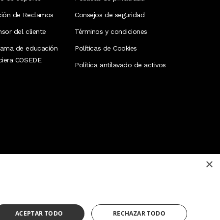
ción de Reclamos
Consejos de seguridad
sor del cliente
Términos y condiciones
rama de educación
Políticas de Cookies
nciera COSEDE
Política antilavado de activos
×
¿Necesitas ayuda?
(02) 298 1300
ACEPTAR TODO
RECHAZAR TODO