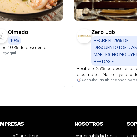
Olmedo
Zero Lab
10%
RECIBE EL 25% DE
ibe 10 % de descuento.
DESCUENTO LOS DÍAS
uayaquil
MARTES. NO INCLUYE
BEBIDAS.%
Recibe el 25% de descuento l
días martes. No incluye bebid
EMPRESAS
NOSOTROS
SO
Afíliate ahora
Responsabilidad Social
Cent