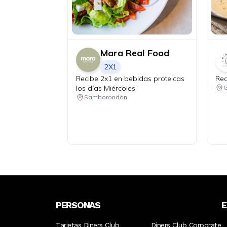
Mara Real Food
2X1
Recibe 2x1 en bebidas proteicas
Rec
los días Miércoles.
G
Samborondón
PERSONAS
Tarjetas Diners Club
Diners Club Corporate