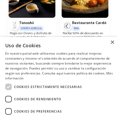
Tanoshii
Restaurante Cardó
OFERTA ESPECIAL
50%
Paga con Diners y disfruta de
Recibe 50% de descuento en
un upgrade de habitación
menú especial TODOS LOS
×
standard a grand room.
JUEVES con tu Diners.
Uso de Cookies
Quito
Quito
En nuestro portal web utilizamos cookies para realizar mejoras
constantes y mostrar el contenido de acuerdo al comportamiento de
nuestros visitantes, buscando siempre brindarte la mejor experiencia
de navegación. Puedes permitir su uso o cambiar la configuración
según tus preferencias. Consulta aquí nuestra política de cookies.
Más
¿Necesitas ayuda?
(02) 298 1300
información
COOKIES ESTRICTAMENTE NECESARIAS
COOKIES DE RENDIMIENTO
Image
COOKIES DE PREFERENCIAS