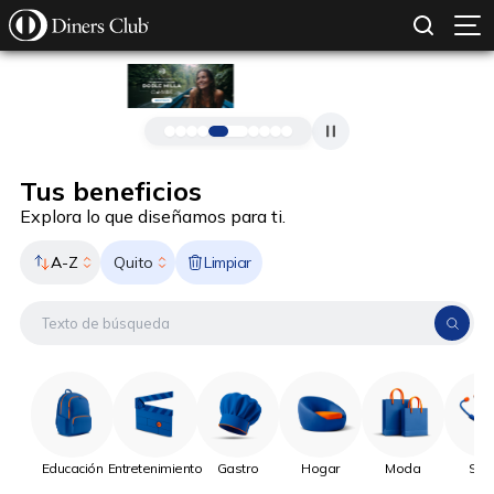
SOLICITAR TARJETA
CONOCE MÁS
Pasar al contenido principal
Tus beneficios
Explora lo que diseñamos para ti.
A-Z
Limpiar
Quito
Educación
Entretenimiento
Gastro
Hogar
Moda
Sal