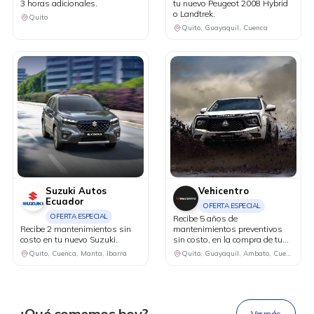
3 horas adicionales.
tu nuevo Peugeot 2008 Hybrid
o Landtrek.
Quito
Quito, Guayaquil, Cuenca
Suzuki Autos
Vehicentro
Ecuador
OFERTA ESPECIAL
OFERTA ESPECIAL
Recibe 5 años de
Recibe 2 mantenimientos sin
mantenimientos preventivos
costo en tu nuevo Suzuki.
sin costo, en la compra de tu
DESCÁRGALA
Lynk&Co modelo 02.
Quito, Cuenca, Manta, Ibarra
Quito, Guayaquil, Ambato, Cuenca
Ahora tus
blu benefits
en una
¿Qué comemos hoy?
Ver más