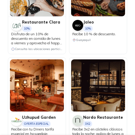
Restaurante Clara
Jaleo
10%
10%
Disfruta de un 10% de
Recibe 10 % de descuento.
descuento en comida de lunes
Guayaquil
a viernes y aprovecha el happy
hour 3x2 en cócteles del día, de
Consulta las ubicaciones participantes
lunes a jueves.
Uzhupud Garden
Nardo Restaurante
OFERTA ESPECIAL
3X2
Recibe con tu Diners tarifa
Recibe 3x2 en cócteles clásicos
especial en hospedaje.
toda la noche; aplica de lunes a