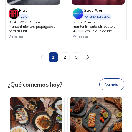
Fiat
Gac / Aion
20%
OFERTA ESPECIAL
Recibe 20% OFF en
Recibe 2 años de
mantenimientos prepagados
mantenimiento sin costo o
para tu Fiat.
40,000 km, lo que ocurra
primero. Aplica en la compra de
Nacional
Nacional
vehículos eléctricos.
DESCÁRGALA
1
2
3
Ahora tus
blu benefits
en una
¿Qué comemos hoy?
Ver más
sola app.