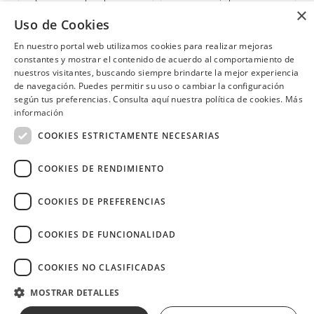
Habitación matrimonial o
miércoles.
×
doble, más 2 niños de hasta 4
Uso de Cookies
Cuenca
Portoviejo, Manta, Montecristi, Chone
años por $85 incluye desayuno
e impuestos. Niños de 4 a 11
En nuestro portal web utilizamos cookies para realizar mejoras
años valor adicional de $15 y
constantes y mostrar el contenido de acuerdo al comportamiento de
de 12 años en adelante valor
adicional de $25.
nuestros visitantes, buscando siempre brindarte la mejor experiencia
de navegación. Puedes permitir su uso o cambiar la configuración
¿Necesitas ayuda?
(02) 298 1300
según tus preferencias. Consulta aquí nuestra política de cookies.
Más
información
COOKIES ESTRICTAMENTE NECESARIAS
COOKIES DE RENDIMIENTO
Image
COOKIES DE PREFERENCIAS
COOKIES DE FUNCIONALIDAD
COOKIES NO CLASIFICADAS
Copyright © 2026 Diners Club Ecuador.
Derechos reservados.
MOSTRAR DETALLES