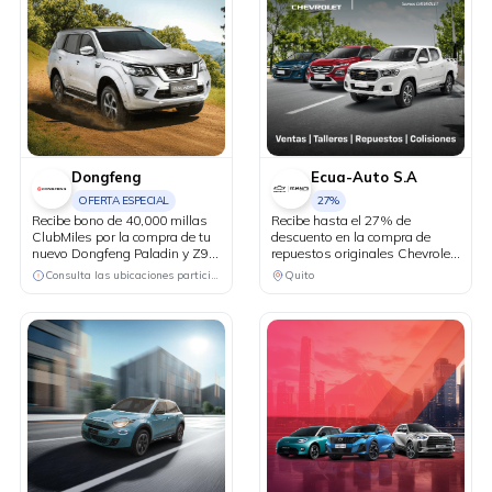
Dongfeng
Ecua-Auto S.A
OFERTA ESPECIAL
27%
Recibe bono de 40,000 millas
Recibe hasta el 27% de
ClubMiles por la compra de tu
descuento en la compra de
nuevo Dongfeng Paladin y Z9
repuestos originales Chevrolet
PHEV.
y hasta el 25% de descuento
Consulta las ubicaciones participantes
Quito
en repuestos de
mantenimiento (filtros,
pastillas de freno, correas).
Recibe beneficios exclusivos en
talleres: • Cambio de aceite y
filtro desde USD 24.99 + IVA •
Alineación y balanceo a USD
19.99 + IVA • Combo frenos
USD 14.99 + IVA • Cambio de
plumas desde USD 12.99 +
IVA.