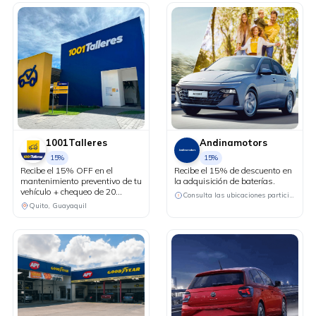
1001Talleres
Andinamotors
15%
15%
Recibe el 15% OFF en el
Recibe el 15% de descuento en
mantenimiento preventivo de tu
la adquisición de baterías.
vehículo + chequeo de 20
Consulta las ubicaciones participantes
puntos sin costo.
Quito, Guayaquil