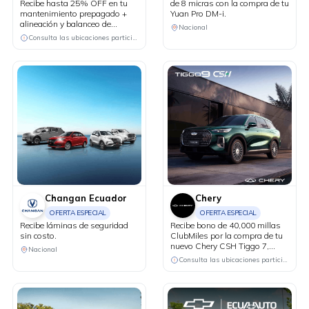
Recibe hasta 25% OFF en tu
de 8 micras con la compra de tu
mantenimiento prepagado +
Yuan Pro DM-i.
alineación y balanceo de
Nacional
cortesía.
Consulta las ubicaciones participantes
Changan Ecuador
Chery
OFERTA ESPECIAL
OFERTA ESPECIAL
Recibe láminas de seguridad
Recibe bono de 40,000 millas
sin costo.
ClubMiles por la compra de tu
nuevo Chery CSH Tiggo 7,
Nacional
Tiggo 8 y Tiggo 9.
Consulta las ubicaciones participantes