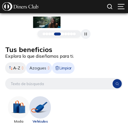
SOLICITAR TARJETA
CONOCE MÁS
Pasar al contenido principal
Tus beneficios
Explora lo que diseñamos para ti.
A-Z
Limpiar
Azogues
Moda
Vehículos