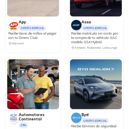
Apy
Assa
OFERTA ESPECIAL
OFERTA ESPECIAL
Recibe bono de millas al pagar
Recibe matrícula sin costo por
con tu Diners Club.
la compra de tu vehículo GAC
modelo GS4 Hybrid.
Nacional
Ambato, Riobamba, Latacunga
Automotores
Byd
Continental
OFERTA ESPECIAL
25%
Recibe láminas de seguridad